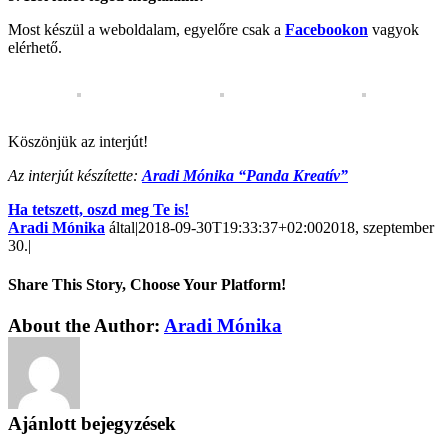
Most készül a weboldalam, egyelőre csak a
Facebookon
vagyok
elérhető.
Köszönjük az interjút!
Az interjút készítette:
Aradi Mónika “Panda Kreatív”
Ha tetszett, oszd meg Te is!
Aradi Mónika
által
|
2018-09-30T19:33:37+02:00
2018, szeptember
30.
|
Share This Story, Choose Your Platform!
About the Author:
Aradi Mónika
Ajánlott bejegyzések