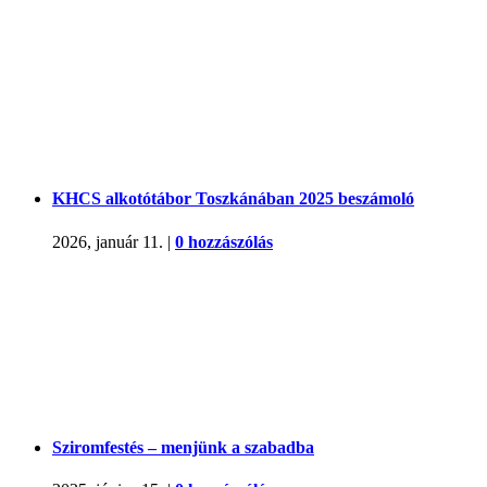
KHCS alkotótábor Toszkánában 2025 beszámoló
2026, január 11.
|
0 hozzászólás
Sziromfestés – menjünk a szabadba