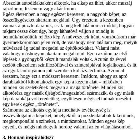
Abszolút autodidaktaként alkotok, ha elkap az ihlet, akkor muszáj
rajzolnom, festenem vagy akár írnom.
Egész életemben a nagy egészet kerestem, a nagyobb képet, az
összefüggéseket akartam meglátni. Úgy éreztem, a kezemben
vannak a puzzle-darabok, csak meg kell találnom a módot, hogyan
rakjam össze őket úgy, hogy láthatóvá váljon a mindig is
bennük/mögöttük rejtőző kép.A művészetek iránti vonzódásom már
gyermekkoromban jelen volt, de valahogy nem találtam meg, melyik
művészeti ág tudná megadni az építőkockákat. Valami mást,
valahogy máshogyan akartam megalkotni. Ezen az úton az első
lépések a gyöngyből készült mandalák voltak. Azután tíz évvel
ezelőtt elkezdtem színfilozófiával és színterápiával foglalkozni, és itt,
az egyik tanfolyamon jött szembe a kollázs-technika. Azonnal
éreztem, hogy ezt a módszert kerestem. Imádom, ahogy az apró
darabkákból kibontakozik egy kép a kezem alatt – miközben
minden kis szeletkének megvan a maga története. Minden kis
alkotórész egy másik újságból/magazinból származik, és egy másik
kép darabkája volt eredetileg, együttesen mégis el tudnak mesélni
egy kerek egész „történetet”.
Számomra az alkotás egyfajta meditatív tevékenység is:
összeválogatni a képeket, amelyekből a puzzle-darabok kikerülnek,
megkomponálni a színeket, a mintázatokat. Minden egyes kép
egyedi, és mégis mindegyik hordoz valamit az én világlátásomból.
3. Honnan inspirálódsz?