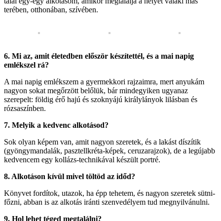
talál egy-egy alkotásom, amikor megtalálja a helyét valaki más
terében, otthonában, szívében.
6. Mi az, amit életedben először készítettél, és a mai napig
emlékszel rá?
A mai napig emlékszem a gyermekkori rajzaimra, mert anyukám
nagyon sokat megőrzött belőlük, bár mindegyiken ugyanaz
szerepelt: földig érő hajú és szoknyájú királylányok lilásban és
rózsaszínben.
7. Melyik a kedvenc alkotásod?
Sok olyan képem van, amit nagyon szeretek, és a lakást díszítik
(gyöngymandalák, pasztellkréta-képek, ceruzarajzok), de a legújabb
kedvencem egy kollázs-technikával készült portré.
8. Alkotáson kívül mivel töltöd az időd?
Könyvet fordítok, utazok, ha épp tehetem, és nagyon szeretek sütni-
főzni, abban is az alkotás iránti szenvedélyem tud megnyilvánulni.
9. Hol lehet téged megtalálni?