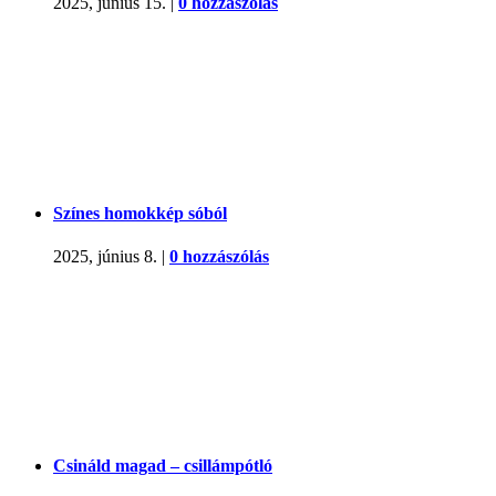
2025, június 15.
|
0 hozzászólás
Színes homokkép sóból
2025, június 8.
|
0 hozzászólás
Csináld magad – csillámpótló