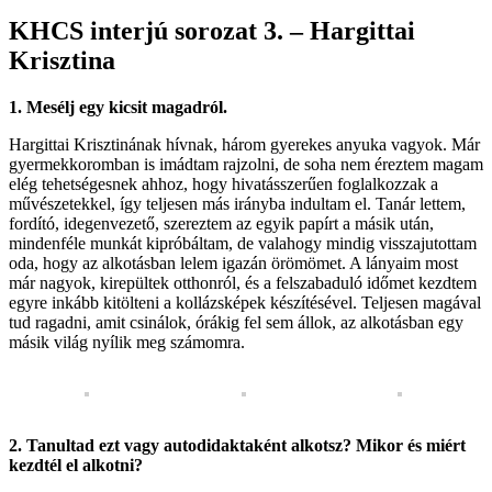
KHCS interjú sorozat 3. – Hargittai
Krisztina
1. Mesélj egy kicsit magadról.
Hargittai Krisztinának hívnak, három gyerekes anyuka vagyok. Már
gyermekkoromban is imádtam rajzolni, de soha nem éreztem magam
elég tehetségesnek ahhoz, hogy hivatásszerűen foglalkozzak a
művészetekkel, így teljesen más irányba indultam el. Tanár lettem,
fordító, idegenvezető, szereztem az egyik papírt a másik után,
mindenféle munkát kipróbáltam, de valahogy mindig visszajutottam
oda, hogy az alkotásban lelem igazán örömömet. A lányaim most
már nagyok, kirepültek otthonról, és a felszabaduló időmet kezdtem
egyre inkább kitölteni a kollázsképek készítésével. Teljesen magával
tud ragadni, amit csinálok, órákig fel sem állok, az alkotásban egy
másik világ nyílik meg számomra.
2. Tanultad ezt vagy autodidaktaként alkotsz? Mikor és miért
kezdtél el alkotni?