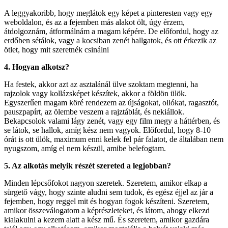
A leggyakoribb, hogy meglátok egy képet a pinteresten vagy egy
weboldalon, és az a fejemben más alakot ölt, úgy érzem,
átdolgoznám, átformálnám a magam képére. De előfordul, hogy az
erdőben sétálok, vagy a kocsiban zenét hallgatok, és ott érkezik az
ötlet, hogy mit szeretnék csinálni
4. Hogyan alkotsz?
Ha festek, akkor azt az asztalánál ülve szoktam megtenni, ha
rajzolok vagy kollázsképet készítek, akkor a földön ülök.
Egyszerűen magam köré rendezem az újságokat, ollókat, ragasztót,
pauszpapírt, az ölembe veszem a rajztáblát, és nekiállok.
Bekapcsolok valami lágy zenét, vagy egy film megy a háttérben, és
se látok, se hallok, amíg kész nem vagyok. Előfordul, hogy 8-10
órát is ott ülök, maximum enni kelek fel pár falatot, de általában nem
nyugszom, amíg el nem készül, amibe belefogtam.
5. Az alkotás melyik részét szereted a legjobban?
Minden lépcsőfokot nagyon szeretek. Szeretem, amikor elkap a
sürgető vágy, hogy szinte aludni sem tudok, és egész éjjel az jár a
fejemben, hogy reggel mit és hogyan fogok készíteni. Szeretem,
amikor összeválogatom a képrészleteket, és látom, ahogy elkezd
kialakulni a kezem alatt a kész mű. És szeretem, amikor gazdára