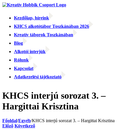
Kihagyás
Kezdőlap, híreink
KHCS alkotótábor Toszkánában 2026
Kreatív táborok Toszkánában
Blog
Alkotói interjúk
Rólunk
Kapcsolat
Adatkezelési tájékoztató
Facebook
Facebook
Email:
KHCS interjú sorozat 3. –
Hargittai Krisztina
Főoldal
/
Egyéb
/
KHCS interjú sorozat 3. – Hargittai Krisztina
Előző
Következő