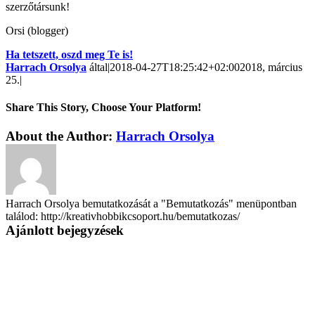
szerzőtársunk!
Orsi (blogger)
Ha tetszett, oszd meg Te is!
Harrach Orsolya
által
|
2018-04-27T18:25:42+02:00
2018, március
25.
|
Share This Story, Choose Your Platform!
About the Author:
Harrach Orsolya
Harrach Orsolya bemutatkozását a "Bemutatkozás" menüpontban
találod: http://kreativhobbikcsoport.hu/bemutatkozas/
Ajánlott bejegyzések