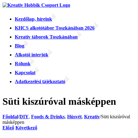
Kihagyás
Kezdőlap, híreink
KHCS alkotótábor Toszkánában 2026
Kreatív táborok Toszkánában
Blog
Alkotói interjúk
Rólunk
Kapcsolat
Adatkezelési tájékoztató
Facebook
Facebook
Email:
Süti kiszúróval másképpen
Főoldal
/
DIY
,
Foods & Drinks
,
Húsvét
,
Kreatív
/
Süti kiszúróval
másképpen
Előző
Következő