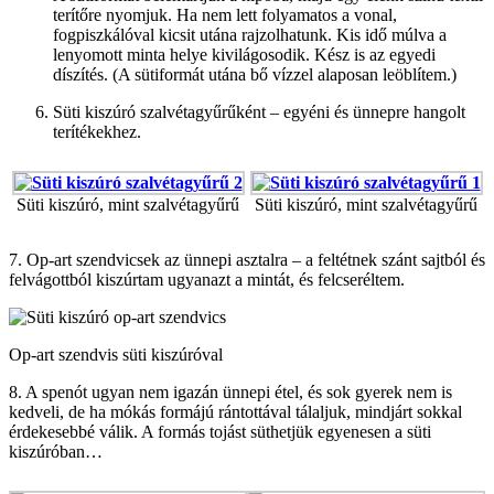
terítőre nyomjuk. Ha nem lett folyamatos a vonal,
fogpiszkálóval kicsit utána rajzolhatunk. Kis idő múlva a
lenyomott minta helye kivilágosodik. Kész is az egyedi
díszítés. (A sütiformát utána bő vízzel alaposan leöblítem.)
Süti kiszúró szalvétagyűrűként – egyéni és ünnepre hangolt
terítékekhez.
Süti kiszúró, mint szalvétagyűrű
Süti kiszúró, mint szalvétagyűrű
7. Op-art szendvicsek az ünnepi asztalra – a feltétnek szánt sajtból és
felvágottból kiszúrtam ugyanazt a mintát, és felcseréltem.
Op-art szendvis süti kiszúróval
8. A spenót ugyan nem igazán ünnepi étel, és sok gyerek nem is
kedveli, de ha mókás formájú rántottával tálaljuk, mindjárt sokkal
érdekesebbé válik. A formás tojást süthetjük egyenesen a süti
kiszúróban…