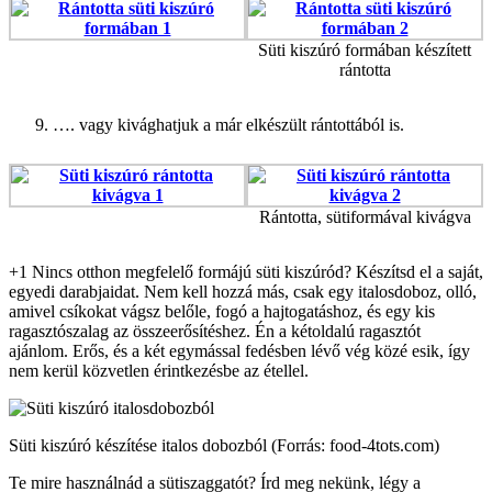
Süti kiszúró formában készített
rántotta
…. vagy kivághatjuk a már elkészült rántottából is.
Rántotta, sütiformával kivágva
+1 Nincs otthon megfelelő formájú süti kiszúród? Készítsd el a saját,
egyedi darabjaidat. Nem kell hozzá más, csak egy italosdoboz, olló,
amivel csíkokat vágsz belőle, fogó a hajtogatáshoz, és egy kis
ragasztószalag az összeerősítéshez. Én a kétoldalú ragasztót
ajánlom. Erős, és a két egymással fedésben lévő vég közé esik, így
nem kerül közvetlen érintkezésbe az étellel.
Süti kiszúró készítése italos dobozból (Forrás: food-4tots.com)
Te mire használnád a sütiszaggatót? Írd meg nekünk, légy a