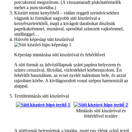
porcukorral megszórom. (A visszamaradt piskótatörmelék
mehet a puncstortába.)
Kiszúrt minta kenyérből – vidám reggeli szendvicsekhez
vágjunk ki formákat nagyobb süti kiszúróval a
kenyérszeletekből, majd a kivágott darabokat díszítsük
paprikakrémmel, mustárral, spenóttal színezett vajkrémmel,
snidlinggel…
Húsvéti képeslap süti kiszúróval
Képeslap mintázása süti kiszúróval és fehérítővel
A süti formát az üdvözlőlapnak szánt papírra helyezem és
színes ceruzával, filctollal, vízfestékkel körberajzolom. Én
fehérítőt használtam, az ecset nyelét mártottam bele, és azzal
rajzoltam körbe. A kivilágosodott vonal szépen harmonizál az
alappal.
Textilmintázás süti kiszúróval
Mintázás süti kiszúróval és
fehérítővel textilre
A sütiformát belemártjuk a hipóba, majd egy élénk színű textil