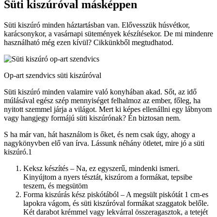
Süti kiszúróval másképpen
Süti kiszúró minden háztartásban van. Elővesszük húsvétkor,
karácsonykor, a vasárnapi sütemények készítésekor. De mi mindenre
használható még ezen kívül? Cikkünkből megtudhatod.
Op-art szendvics süti kiszúróval
Süti kiszúró minden valamire való konyhában akad. Sőt, az idő
múlásával egész szép mennyiséget felhalmoz az ember, főleg, ha
nyitott szemmel járja a világot. Mert ki képes ellenállni egy lábnyom
vagy hangjegy formájú süti kiszúrónak? Én biztosan nem.
S ha már van, hát használom is őket, és nem csak úgy, ahogy a
nagykönyvben elő van írva. Lássunk néhány ötletet, mire jó a süti
kiszúró.1
Keksz készítés – Na, ez egyszerű, mindenki ismeri.
Kinyújtom a nyers tésztát, kiszúrom a formákat, tepsibe
teszem, és megsütöm
Forma kiszúrás kész piskótából – A megsült piskótát 1 cm-es
lapokra vágom, és süti kiszúróval formákat szaggatok belőle.
Két darabot krémmel vagy lekvárral összeragasztok, a tetejét