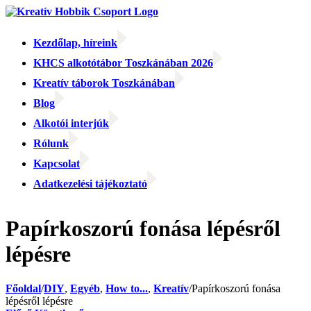
Kihagyás
Kezdőlap, híreink
KHCS alkotótábor Toszkánában 2026
Kreatív táborok Toszkánában
Blog
Alkotói interjúk
Rólunk
Kapcsolat
Adatkezelési tájékoztató
Facebook
Facebook
Email:
Papírkoszorú fonása lépésről
lépésre
Főoldal
/
DIY
,
Egyéb
,
How to...
,
Kreatív
/
Papírkoszorú fonása
lépésről lépésre