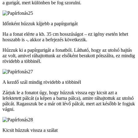
a gurigát, mert különben be fog szorulni.
Időnként húzzuk kíjjebb a papírgurigát
Ha a fonat elérte a kb. 35 cm hosszúságot – ez igény esetén lehet
hosszabb is -, akkor a befejezés következik.
Húzzuk ki a papírgurigát a fonatból. Látható, hogy az utolsó hajtás
az volt, amivel ráhajtottunk az elsőként berakott pótszálra, ez mindig
rövidebb a többinél.
A kezdő szál mindig rövidebb a többinél
Zárjuk le a fonatot úgy, hogy húzzuk vissza egy kicsit azt a
lefektetett pálcát (a képen a barna pálca), amire ráhajtottuk az utolsó
pálcát. Ragasszuk be a már ott lévő pálcát, mert azt később le fogjuk
vágni.
Kicsit húzzuk vissza a szálat