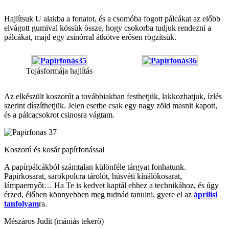
Hajlítsuk U alakba a fonatot, és a csomóba fogott pálcákat az előbb
elvágott gumival kössük össze, hogy csokorba tudjuk rendezni a
pálcákat, majd egy zsinórral átkötve erősen rögzítsük.
Tojásformája hajlítás
Az elkészült koszorút a továbbiakban festhetjük, lakkozhatjuk, ízlés
szerint díszíthetjük. Jelen esetbe csak egy nagy zöld masnit kapott,
és a pálcacsokrot csinosra vágtam.
Koszorú és kosár papírfonással
A papírpálcákból számtalan különféle tárgyat fonhatunk.
Papírkosarat, sarokpolcra tárolót, húsvéti kínálókosarat,
lámpaernyőt… Ha Te is kedvet kaptál ehhez a technikához, és úgy
érzed, élőben könnyebben meg tudnád tanulni, gyere el az
áprilisi
tanfolyam
ra.
Mészáros Judit (mániás tekerő)