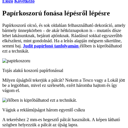
Előző
Következő
Papírkoszorú fonása lépésről lépésre
Papírkoszorú olcsó, és sok oldalúan felhasználható dekoráció, amely
bármely ünnepkörben – de akár hétköznapokon is – mutatós dísze
lehet lakásunknak, bejárati ajtónknak. Ráadásul sokkal egyszerűbb
elkészíteni, mint gondolnád. Ha a leírás alapján mégsem sikerülne,
semmi baj.
Judit papírfonó tanfolyamán
élőben is kipróbálhatod
ezt a technikát.
Tojás alakú koszorú papírfonással
Milyen újságból tekerjük a pálcát? Nekem a Tesco vagy a Lokál jött
be a legjobban, mivel ez szélesebb, ezért háromba hajtom és így
vágom el.
Vágjuk a reklámújságot három egyenlő csíkra
A tekeréshez 2 mm-es hegesztő pálcát használok. A képen látható
szögben helyezzük a pálcát az újság lapra.