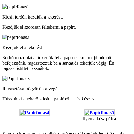
Kicsit ferdén kezdjük a tekerést.
Kezdjük el szorosan feltekerni a papírt.
Kezdjük el a tekerést
Sodró mozdulattal tekerjük fel a papír csíkot, majd mielőtt
befejeznénk, ragasztózzuk be a sarkát és tekerjük végig. Én
ragasztóstiftet használok.
Ragasztóval rögzítsük a végét
Húzzuk ki a tekerőpálcát a papírból … és kész is.
Ilyen a kész pálca
Ennek a koszorúnak az elkészítéséhez szükségünk lesz 65 darab