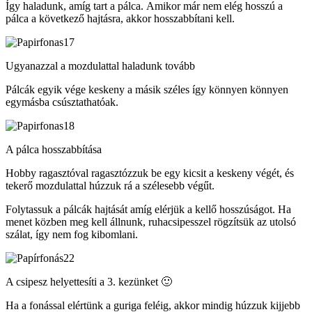
Így haladunk, amíg tart a pálca. Amikor már nem elég hosszú a
pálca a következő hajtásra, akkor hosszabbítani kell.
Ugyanazzal a mozdulattal haladunk tovább
Pálcák egyik vége keskeny a másik széles így könnyen könnyen
egymásba csúsztathatóak.
A pálca hosszabbítása
Hobby ragasztóval ragasztózzuk be egy kicsit a keskeny végét, és
tekerő mozdulattal húzzuk rá a szélesebb végűt.
Folytassuk a pálcák hajtását amíg elérjük a kellő hosszúságot. Ha
menet közben meg kell állnunk, ruhacsipesszel rögzítsük az utolsó
szálat, így nem fog kibomlani.
A csipesz helyettesíti a 3. kezünket 🙂
Ha a fonással elértünk a guriga feléig, akkor mindig húzzuk kijjebb