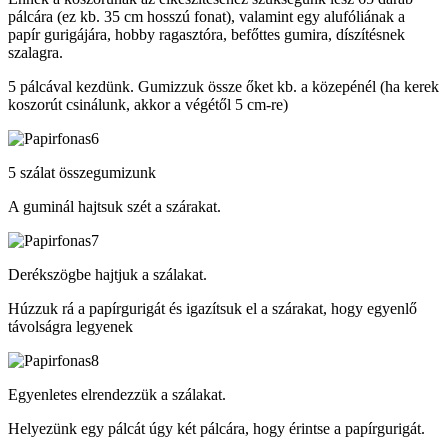
pálcára (ez kb. 35 cm hosszú fonat), valamint egy alufóliának a
papír gurigájára, hobby ragasztóra, befőttes gumira, díszítésnek
szalagra.
5 pálcával kezdünk. Gumizzuk össze őket kb. a közepénél (ha kerek
koszorút csinálunk, akkor a végétől 5 cm-re)
5 szálat összegumizunk
A guminál hajtsuk szét a szárakat.
Derékszögbe hajtjuk a szálakat.
Húzzuk rá a papírgurigát és igazítsuk el a szárakat, hogy egyenlő
távolságra legyenek
Egyenletes elrendezzük a szálakat.
Helyezünk egy pálcát úgy két pálcára, hogy érintse a papírgurigát.