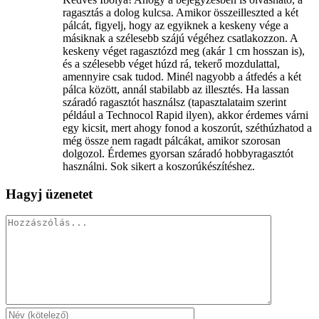
ragasztás a dolog kulcsa. Amikor összeilleszted a két
pálcát, figyelj, hogy az egyiknek a keskeny vége a
másiknak a szélesebb szájú végéhez csatlakozzon. A
keskeny véget ragasztózd meg (akár 1 cm hosszan is),
és a szélesebb véget húzd rá, tekerő mozdulattal,
amennyire csak tudod. Minél nagyobb a átfedés a két
pálca között, annál stabilabb az illesztés. Ha lassan
száradó ragasztót használsz (tapasztalataim szerint
például a Technocol Rapid ilyen), akkor érdemes várni
egy kicsit, mert ahogy fonod a koszorút, széthúzhatod a
még össze nem ragadt pálcákat, amikor szorosan
dolgozol. Érdemes gyorsan száradó hobbyragasztót
használni. Sok sikert a koszorúkészítéshez.
Hagyj üzenetet
Hozzászólás