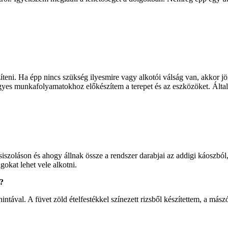
ni. Ha épp nincs szükség ilyesmire vagy alkotói válság van, akkor jön
gyes munkafolyamatokhoz előkészítem a terepet és az eszközöket. Álta
siszoláson és ahogy állnak össze a rendszer darabjai az addigi káosz
okat lehet vele alkotni.
á?
intával. A füvet zöld ételfestékkel színezett rizsből készítettem, a más