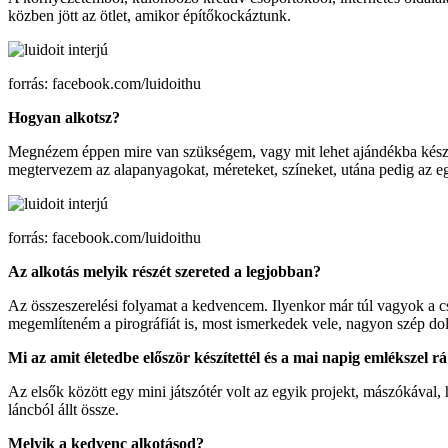
közben jött az ötlet, amikor építőkockáztunk.
forrás: facebook.com/luidoithu
Hogyan alkotsz?
Megnézem éppen mire van szükségem, vagy mit lehet ajándékba készíte
megtervezem az alapanyagokat, méreteket, színeket, utána pedig az e
forrás: facebook.com/luidoithu
Az alkotás melyik részét szereted a legjobban?
Az összeszerelési folyamat a kedvencem. Ilyenkor már túl vagyok a c
megemlíteném a pirográfiát is, most ismerkedek vele, nagyon szép dolg
Mi az amit életedbe először készítettél és a mai napig emlékszel r
Az elsők között egy mini játszótér volt az egyik projekt, mászókával, h
láncból állt össze.
Melyik a kedvenc alkotásod?