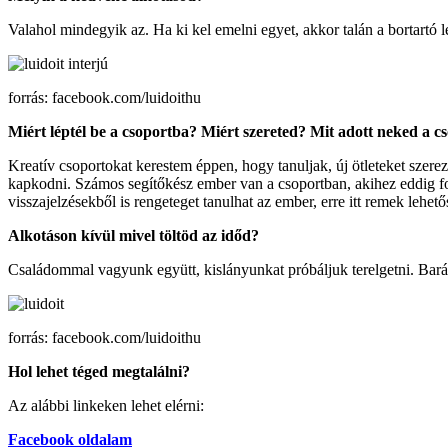
Valahol mindegyik az. Ha ki kel emelni egyet, akkor talán a bortartó 
forrás: facebook.com/luidoithu
Miért léptél be a csoportba? Miért szereted? Mit adott neked a c
Kreatív csoportokat kerestem éppen, hogy tanuljak, új ötleteket szere
kapkodni. Számos segítőkész ember van a csoportban, akihez eddig fo
visszajelzésekből is rengeteget tanulhat az ember, erre itt remek lehet
Alkotáson kívül mivel töltöd az időd?
Családommal vagyunk együtt, kislányunkat próbáljuk terelgetni. Bará
forrás: facebook.com/luidoithu
Hol lehet téged megtalálni?
Az alábbi linkeken lehet elérni:
Facebook oldalam