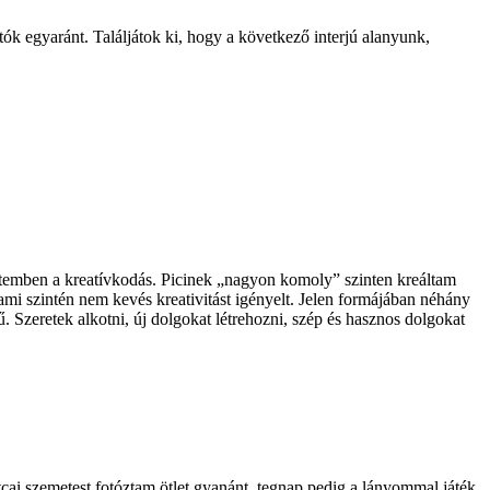
tók egyaránt. Találjátok ki, hogy a következő interjú alanyunk,
etemben a kreatívkodás. Picinek „nagyon komoly” szinten kreáltam
mi szintén nem kevés kreativitást igényelt. Jelen formájában néhány
ű. Szeretek alkotni, új dolgokat létrehozni, szép és hasznos dolgokat
cai szemetest fotóztam ötlet gyanánt, tegnap pedig a lányommal játék