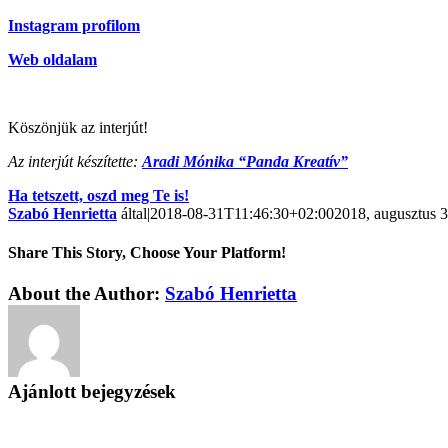
Instagram profilom
Web oldalam
Köszönjük az interjút!
Az interjút készítette:
Aradi Mónika “Panda Kreatív”
Ha tetszett, oszd meg Te is!
Szabó Henrietta
által
|
2018-08-31T11:46:30+02:00
2018, augusztus 3
Share This Story, Choose Your Platform!
About the Author:
Szabó Henrietta
Ajánlott bejegyzések