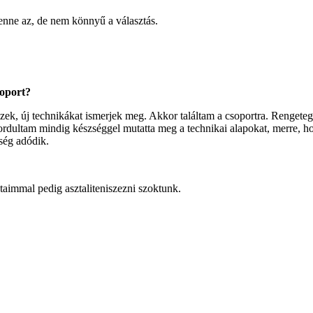
lenne az, de nem könnyű a választás.
soport?
zzek, új technikákat ismerjek meg. Akkor találtam a csoportra. Rengeteg
rdultam mindig készséggel mutatta meg a technikai alapokat, merre, ho
őség adódik.
taimmal pedig asztaliteniszezni szoktunk.