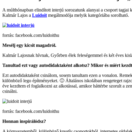
A múlthónapban elindított interjú sorozatunk alanyai a csoport tagjai 
Kalmár Lajos a
Luidoit
megálmodója melyik kategóriába sorolható.
forrás: facebook.com/luidoithu
Mesélj egy kicsit magadról.
Kalmár Lajosnak hívnak, Győrben élek feleségemmel és két éves kis
Tanultad ezt vagy autodidaktaként alkotsz? Mikor és miért kezdt
Ezt autodidaktaként csinálom, sosem tanultam ezen a vonalon. Remek 
különböző lego építményeket. 🙂 Általános iskolában rengeteget rajzo
éve kezdtem el foglalkozni az alkotással, amikor háttérbe szorult a zen
csinálni.
forrás: facebook.com/luidoithu
Honnan inspirálódsz?
A környezetemből, különböző kreatív csoportokból, internetes oldala