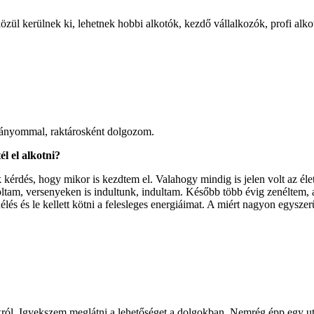
közül kerülnek ki, lehetnek hobbi alkotók, kezdő vállalkozók, profi alko
lányommal, raktárosként dolgozom.
él el alkotni?
kérdés, hogy mikor is kezdtem el. Valahogy mindig is jelen volt az él
ltam, versenyeken is indultunk, indultam. Később több évig zenéltem, a
élés és le kellett kötni a felesleges energiáimat. A miért nagyon egyszer
król. Igyekszem meglátni a lehetőséget a dolgokban. Nemrég épp egy ut