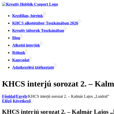
Kihagyás
Kezdőlap, híreink
KHCS alkotótábor Toszkánában 2026
Kreatív táborok Toszkánában
Blog
Alkotói interjúk
Rólunk
Kapcsolat
Adatkezelési tájékoztató
Facebook
Facebook
Email:
KHCS interjú sorozat 2. – Kalm
Főoldal
/
Egyéb
/
KHCS interjú sorozat 2. – Kalmár Lajos „Luidoit”
Előző
Következő
KHCS interjú sorozat 2. – Kalmár Lajos „