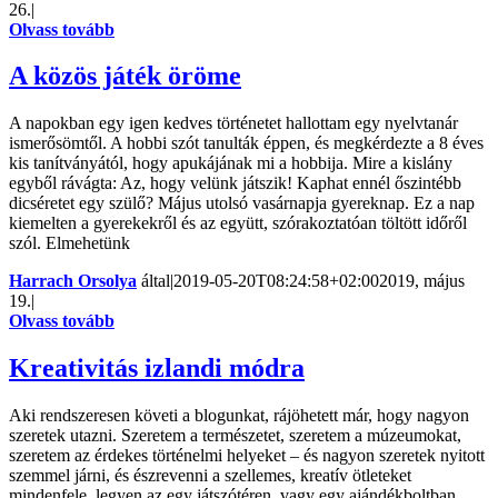
26.
|
Olvass tovább
A közös játék öröme
A napokban egy igen kedves történetet hallottam egy nyelvtanár
ismerősömtől. A hobbi szót tanulták éppen, és megkérdezte a 8 éves
kis tanítványától, hogy apukájának mi a hobbija. Mire a kislány
egyből rávágta: Az, hogy velünk játszik! Kaphat ennél őszintébb
dicséretet egy szülő? Május utolsó vasárnapja gyereknap. Ez a nap
kiemelten a gyerekekről és az együtt, szórakoztatóan töltött időről
szól. Elmehetünk
Harrach Orsolya
által
|
2019-05-20T08:24:58+02:00
2019, május
19.
|
Olvass tovább
Kreativitás izlandi módra
Aki rendszeresen követi a blogunkat, rájöhetett már, hogy nagyon
szeretek utazni. Szeretem a természetet, szeretem a múzeumokat,
szeretem az érdekes történelmi helyeket – és nagyon szeretek nyitott
szemmel járni, és észrevenni a szellemes, kreatív ötleteket
mindenfele, legyen az egy játszótéren, vagy egy ajándékboltban,