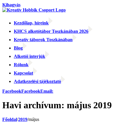
Kihagyás
Kezdőlap, híreink
KHCS alkotótábor Toszkánában 2026
Kreatív táborok Toszkánában
Blog
Alkotói interjúk
Rólunk
Kapcsolat
Adatkezelési tájékoztató
Facebook
Facebook
Email:
Havi archívum:
május 2019
Főoldal
/
2019
/
május