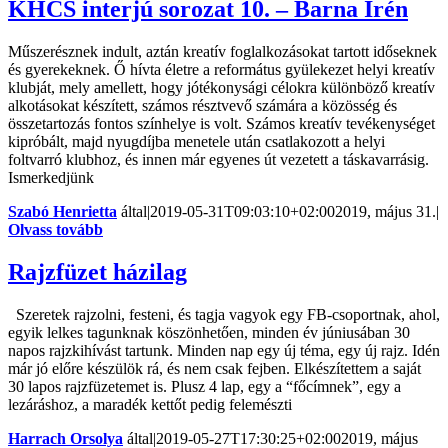
KHCS interjú sorozat 10. – Barna Irén
Műszerésznek indult, aztán kreatív foglalkozásokat tartott időseknek
és gyerekeknek. Ő hívta életre a református gyülekezet helyi kreatív
klubját, mely amellett, hogy jótékonysági célokra különböző kreatív
alkotásokat készített, számos résztvevő számára a közösség és
összetartozás fontos színhelye is volt. Számos kreatív tevékenységet
kipróbált, majd nyugdíjba menetele után csatlakozott a helyi
foltvarró klubhoz, és innen már egyenes út vezetett a táskavarrásig.
Ismerkedjünk
Szabó Henrietta
által
|
2019-05-31T09:03:10+02:00
2019, május 31.
|
Olvass tovább
Rajzfüzet házilag
Szeretek rajzolni, festeni, és tagja vagyok egy FB-csoportnak, ahol,
egyik lelkes tagunknak köszönhetően, minden év júniusában 30
napos rajzkihívást tartunk. Minden nap egy új téma, egy új rajz. Idén
már jó előre készülök rá, és nem csak fejben. Elkészítettem a saját
30 lapos rajzfüzetemet is. Plusz 4 lap, egy a “főcímnek”, egy a
lezáráshoz, a maradék kettőt pedig felemészti
Harrach Orsolya
által
|
2019-05-27T17:30:25+02:00
2019, május