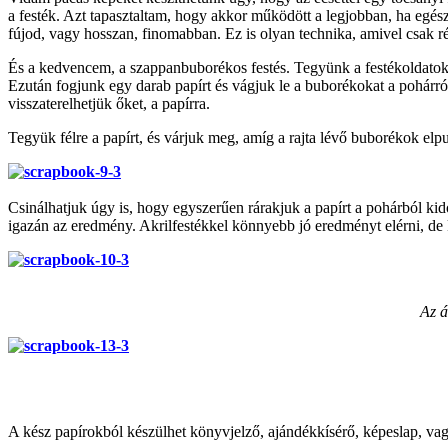
a festék. Azt tapasztaltam, hogy akkor működött a legjobban, ha egész
fújod, vagy hosszan, finomabban. Ez is olyan technika, amivel csak r
És a kedvencem, a szappanbuborékos festés. Tegyünk a festékoldatokb
Ezután fogjunk egy darab papírt és vágjuk le a buborékokat a pohárról
visszaterelhetjük őket, a papírra.
Tegyük félre a papírt, és várjuk meg, amíg a rajta lévő buborékok el
Csinálhatjuk úgy is, hogy egyszerűen rárakjuk a papírt a pohárból k
igazán az eredmény. Akrilfestékkel könnyebb jó eredményt elérni, de 
Az á
A kész papírokból készülhet könyvjelző, ajándékkísérő, képeslap, vag