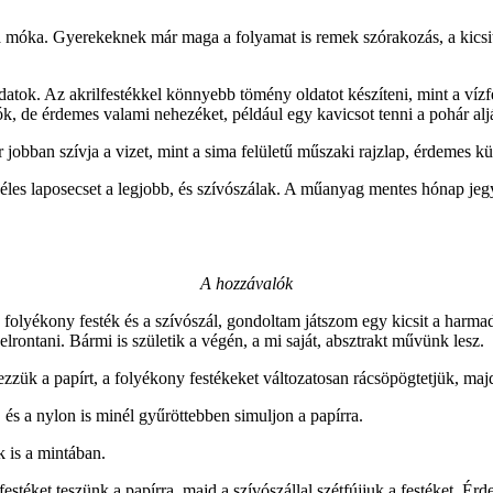
s a móka. Gyerekeknek már maga a folyamat is remek szórakozás, a kicsi
ok. Az akrilfestékkel könnyebb tömény oldatot készíteni, mint a vízfe
, de érdemes valami nehezéket, például egy kavicsot tenni a pohár aljá
 jobban szívja a vizet, mint a sima felületű műszaki rajzlap, érdemes kü
les laposecset a legjobb, és szívószálak. A műanyag mentes hónap jegy
A hozzávalók
 a folyékony festék és a szívószál, gondoltam játszom egy kicsit a harm
lrontani. Bármi is születik a végén, a mi saját, absztrakt művünk lesz.
zezzük a papírt, a folyékony festékeket változatosan rácsöpögtetjük, m
és a nylon is minél gyűröttebben simuljon a papírra.
 is a mintában.
estéket teszünk a papírra, majd a szívószállal szétfújjuk a festéket. 