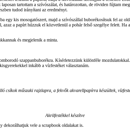
 laposan tartottam a szívószálat, és határozottan, de röviden fújtam me
észben tudod irányítani az eredményt.
a egy kis mosogatószert, majd a szívószállal buborékosítsuk fel az ol
, azaz a papírt húzzuk el közvetlenül a pohár felső szegélye felett. H
pukkannak és megjelenik a minta.
idomborodó szappanbuborékra. Kísérletezzünk különféle mozdulatokkal.
kisgyerekekkel inkább a vízfestéket választanám.
lló csíkok műszaki rajzlapra, a fekvők akvarellpapírra készültek, vízfest
Akrilfestékkel készítve
y dekorálhatjuk vele a scrapbook oldalakat is.