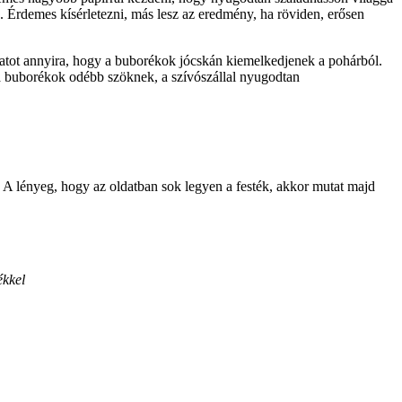
g. Érdemes kísérletezni, más lesz az eredmény, ha röviden, erősen
datot annyira, hogy a buborékok jócskán kiemelkedjenek a pohárból.
a a buborékok odébb szöknek, a szívószállal nyugodtan
 A lényeg, hogy az oldatban sok legyen a festék, akkor mutat majd
ékkel