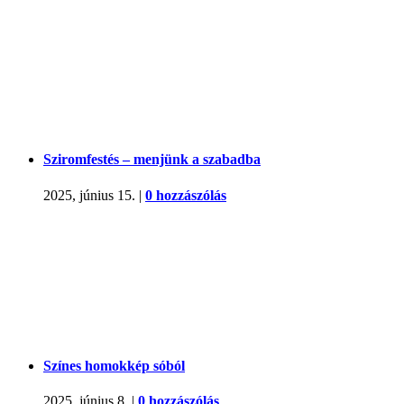
Sziromfestés – menjünk a szabadba
2025, június 15.
|
0 hozzászólás
Színes homokkép sóból
2025, június 8.
|
0 hozzászólás