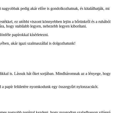
t nagyobbak pedig akár előre is gondolkozhatnak, és kitalálhatják, mi
stékkel, ez utóbbi viszont könnyebben lejön a bőrünkről és a ruhából
ra, hogy stabilabb legyen, nehezebb legyen kiborítani.
lönféle papírokkal kísérletezni.
ében, akár igazi szalmaszállal is dolgozhatunk!
adikkal is. Lássuk hát őket sorjában. Mindháromnak az a lényege, hogy
ajd a papír felületére nyomkodunk egy összegyűrt nylonzacskót.
Érdemes nagyobb papírral kezdeni, hogy nyugodtan szaladhasson világgá