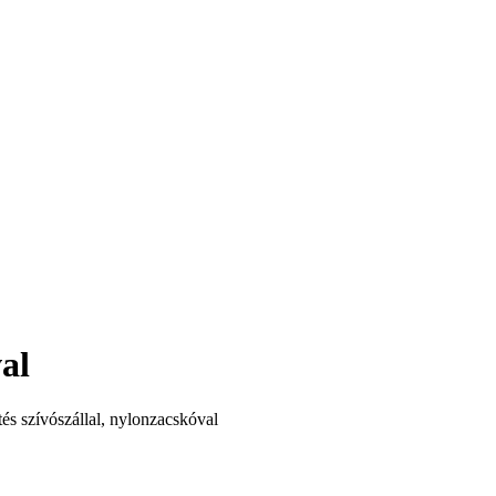
val
tés szívószállal, nylonzacskóval