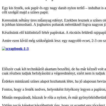
Egy kis festék, sok papír és egy nagy darab nylon terítő – indulhat i
célt szolgál majd a színes papir.
Keressünk néhány üres műanyag edényt. Ezekben lesznek a színes oldat
is jobban kimosható. A joghurtos poharak méretüknél fogva nagyon jók
Készítsünk elő különböző fehér papírokat. A rücskös felületű rajzpapír
Amire ezen kívül még szükségünk lesz: egy nagyobb ecset, 2-3 cm szé
Először csak két technikáról akartam beszélni, de ha már kéznél volt
csak részben tudjuk befolyásolni a végeredményt, ezért nem is tudjuk e
Érdekes mintázatú színes alapot hozhatunk létre, ha jó alaposan bevi
Fontos, hogy a festék nedves, helyenként folyékony legyen a papíron, 
Miután megszáradt, húzzuk le róla a nylont, és már gyönyörködhetünk
Vidám pacás képeket készíthetünk úgy, hogy az ecsettel egy tócsányi f