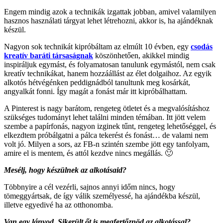
Engem mindig azok a technikák izgattak jobban, amivel valamilyen
hasznos használati tárgyat lehet létrehozni, akkor is, ha ajándéknak
készül.
Nagyon sok technikát kipróbáltam az elmúlt 10 évben, egy
csodás
kreatív baráti társaságnak
köszönhetően, akikkel mindig
inspiráljuk egymást, és folyamatosan tanulunk egymástól, nem csak
kreatív technikákat, hanem hozzáállást az élet dolgaihoz. Az egyik
alkotós hétvégénken peddignádból tanultunk meg kosárkát,
angyalkát fonni. Így magát a fonást már itt kipróbálhattam.
A Pinterest is nagy barátom, rengeteg ötletet és a megvalósításhoz
szükséges tudományt lehet találni minden témában. Itt jött velem
szembe a papírfonás, nagyon izginek tűnt, rengeteg lehetőséggel, és
elkezdtem próbálgatni a pálca tekerést és fonást… de valami nem
volt jó. Milyen a sors, az FB-n szintén szembe jött egy tanfolyam,
amire el is mentem, és attól kezdve nincs megállás. 🙂
Mesélj, hogy készülnek az alkotásaid?
Többnyire a cél vezérli, sajnos annyi időm nincs, hogy
tömeggyártsak, de így válik személyessé, ha ajándékba készül,
illetve egyedivé ha az otthonomba.
Van egy lányod. Sikerült őt is megfertőznöd az alkotással?