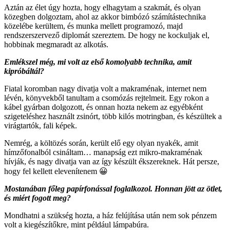
Aztán az élet úgy hozta, hogy elhagytam a szakmát, és olyan
közegben dolgoztam, ahol az akkor bimbózó számítástechnika
közelébe kerültem, és munka mellett programozó, majd
rendszerszervező diplomát szereztem. De hogy ne kockuljak el,
hobbinak megmaradt az alkotás.
Emlékszel még, mi volt az első komolyabb technika, amit
kipróbáltál?
Fiatal koromban nagy divatja volt a makraménak, internet nem
lévén, könyvekből tanultam a csomózás rejtelmeit. Egy rokon a
kábel gyárban dolgozott, és onnan hozta nekem az egyébként
szigeteléshez használt zsinórt, több kilós motringban, és készültek a
virágtartók, fali képek.
Nemrég, a költözés során, került elő egy olyan nyakék, amit
hímzőfonalból csináltam… manapság ezt mikro-makraménak
hívják, és nagy divatja van az így készült ékszereknek. Hát persze,
hogy fel kellett elevenítenem 😀
Mostanában főleg papírfonással foglalkozol. Honnan jött az ötlet,
és miért fogott meg?
Mondhatni a szükség hozta, a ház felújítása után nem sok pénzem
volt a kiegészítőkre, mint például lámpabúra.