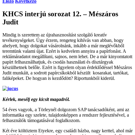
Előző
Következő
KHCS interjú sorozat 12. – Mészáros
Judit
Mindig is szerettem az újrahasznosítást szolgáló kreatív
tevékenységeket. Úgy érzem, rengeteg kihívás van abban, hogy
ahelyett, hogy dolgokat vásárolnánk, inkább a már meglévőkből
teremtünk valami újat. Ezért is kedvelem annyira a papírfonást. A
reklámáradatot megállítani, sajnos, nem lehet. De a már kinyomtatott
papírt felhasználhatjuk, és csodás használati és dísztárgyak
készülhetnek belőle. Ezért is figyelem olyan érdeklődéssel Mészáros
Judit munkáit, a sodrott papírcsíkokból készült kosarakat, tartókat,
faliképeket. De hogyan is kezdődött? Riportunkból kiderül.
Kérlek, mesélj egy kicsit magadról.
54 éves vagyok, a Törleynél dolgozom SAP tanácsadóként, ami az
informatika egy szelete, tulajdonképpen a rendszer fejlesztésével, a
felhasználók támogatásával foglalkozom.
Két éve költöztem Etyekre, egy családi házba, nagy kerttel, ahol már