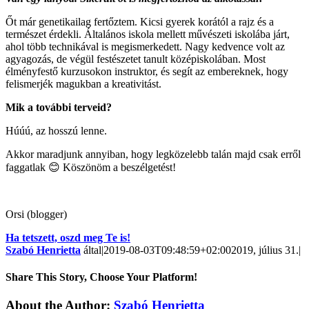
Őt már genetikailag fertőztem. Kicsi gyerek korától a rajz és a
természet érdekli. Általános iskola mellett művészeti iskolába járt,
ahol több technikával is megismerkedett. Nagy kedvence volt az
agyagozás, de végül festészetet tanult középiskolában. Most
élményfestő kurzusokon instruktor, és segít az embereknek, hogy
felismerjék magukban a kreativitást.
Mik a további terveid?
Húúú, az hosszú lenne.
Akkor maradjunk annyiban, hogy legközelebb talán majd csak erről
faggatlak 😊 Köszönöm a beszélgetést!
Orsi (blogger)
Ha tetszett, oszd meg Te is!
Szabó Henrietta
által
|
2019-08-03T09:48:59+02:00
2019, július 31.
|
Share This Story, Choose Your Platform!
About the Author:
Szabó Henrietta