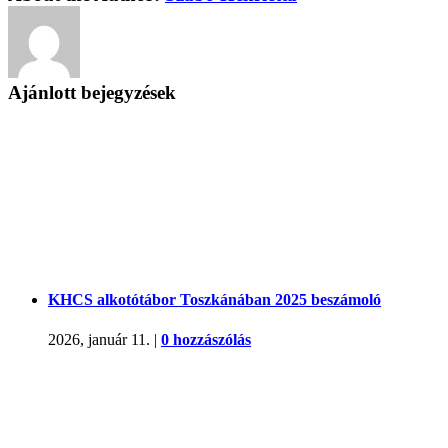
Ajánlott bejegyzések
KHCS alkotótábor Toszkánában 2025 beszámoló
2026, január 11.
|
0 hozzászólás