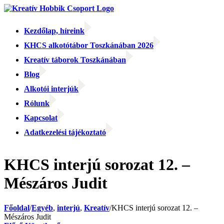
Kihagyás
Kezdőlap, híreink
KHCS alkotótábor Toszkánában 2026
Kreatív táborok Toszkánában
Blog
Alkotói interjúk
Rólunk
Kapcsolat
Adatkezelési tájékoztató
Facebook
Facebook
Email:
KHCS interjú sorozat 12. –
Mészáros Judit
Főoldal
/
Egyéb
,
interjú
,
Kreatív
/
KHCS interjú sorozat 12. –
Mészáros Judit