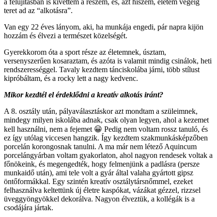
a felújításban is kivettem a részem, és, azt hiszem, életem végéig
teret ad az “alkotásra”.
Van egy 22 éves lányom, aki, ha munkája engedi, pár napra kijön
hozzám és élvezi a természet közelségét.
Gyerekkorom óta a sport része az életemnek, úsztam,
versenyszerűen kosaraztam, és azóta is valamit mindig csinálok, heti
rendszerességgel. Tavaly kezdtem tánciskolába járni, több stílust
kipróbáltam, és a rocky lett a nagy kedvenc.
Mikor kezdtél el érdeklődni a kreatív alkotás iránt?
A 8. osztály után, pályaválasztáskor azt mondtam a szüleimnek,
mindegy milyen iskolába adnak, csak olyan legyen, ahol a kezemet
kell használni, nem a fejemet 😀 Pedig nem voltam rossz tanuló, és
ez így utólag viccesen hangzik. Így kezdtem szakmunkásképzőben
porcelán korongosnak tanulni. A ma már nem létező Aquincum
porcelángyárban voltam gyakorlaton, ahol nagyon rendesek voltak a
főnökeink, és megengedték, hogy felmenjünk a padlásra (persze
munkaidő után), ami tele volt a gyár által valaha gyártott gipsz
öntőformákkal. Egy szintén kreatív osztálytársnőmmel, ezeket
felhasználva keltettünk új életre kaspókat, vázákat gézzel, rizzsel
üveggyöngyökkel dekorálva. Nagyon élveztük, a kollégák is a
csodájára jártak.