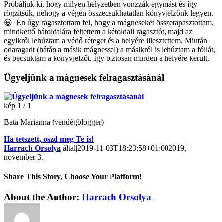
Próbáljuk ki, hogy milyen helyzetben vonzzák egymást és így
rögzítsük, nehogy a végén összecsukhatatlan könyvjelzőnk legyen.
😀 Én úgy ragasztottam fel, hogy a mágneseket összetapasztottam,
mindkettő hátoldalára feltettem a kétoldali ragasztót, majd az
egyikről lehúztam a védő réteget és a helyére illesztettem. Miután
odaragadt (hátán a másik mágnessel) a másikról is lehúztam a fóliát,
és becsuktam a könyvjelzőt. Így biztosan minden a helyére került.
Ügyeljünk a mágnesek felragasztásánál
kép 1 / 1
Bata Marianna (vendégblogger)
Ha tetszett, oszd meg Te is!
Harrach Orsolya
által
|
2019-11-03T18:23:58+01:00
2019,
november 3.
|
Share This Story, Choose Your Platform!
About the Author:
Harrach Orsolya