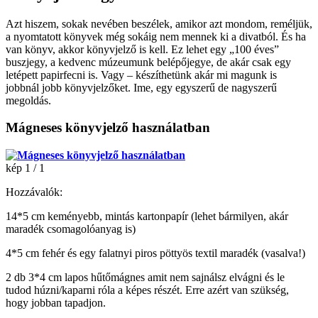
Azt hiszem, sokak nevében beszélek, amikor azt mondom, reméljük,
a nyomtatott könyvek még sokáig nem mennek ki a divatból. És ha
van könyv, akkor könyvjelző is kell. Ez lehet egy „100 éves”
buszjegy, a kedvenc múzeumunk belépőjegye, de akár csak egy
letépett papirfecni is. Vagy – készíthetünk akár mi magunk is
jobbnál jobb könyvjelzőket. Ime, egy egyszerű de nagyszerű
megoldás.
Mágneses könyvjelző használatban
kép 1 / 1
Hozzávalók:
14*5 cm keményebb, mintás kartonpapír (lehet bármilyen, akár
maradék csomagolóanyag is)
4*5 cm fehér és egy falatnyi piros pöttyös textil maradék (vasalva!)
2 db 3*4 cm lapos hűtőmágnes amit nem sajnálsz elvágni és le
tudod húzni/kaparni róla a képes részét. Erre azért van szükség,
hogy jobban tapadjon.