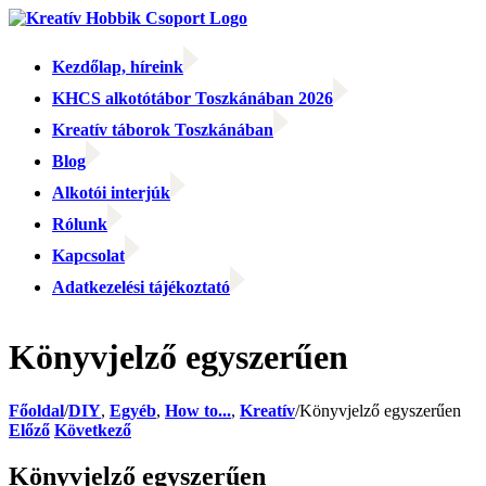
Kihagyás
Kezdőlap, híreink
KHCS alkotótábor Toszkánában 2026
Kreatív táborok Toszkánában
Blog
Alkotói interjúk
Rólunk
Kapcsolat
Adatkezelési tájékoztató
Facebook
Facebook
Email:
Könyvjelző egyszerűen
Főoldal
/
DIY
,
Egyéb
,
How to...
,
Kreatív
/
Könyvjelző egyszerűen
Előző
Következő
Könyvjelző egyszerűen