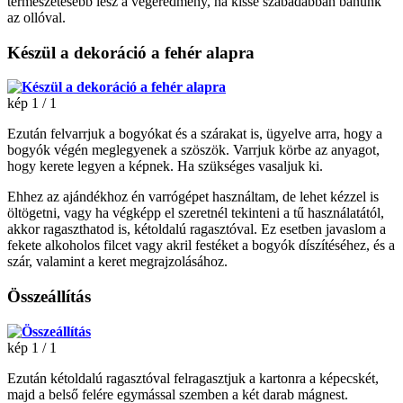
természetesebb lesz a végeredmény, ha kissé szabadabban bánunk
az ollóval.
Készül a dekoráció a fehér alapra
kép 1 / 1
Ezután felvarrjuk a bogyókat és a szárakat is, ügyelve arra, hogy a
bogyók végén meglegyenek a szöszök. Varrjuk körbe az anyagot,
hogy kerete legyen a képnek. Ha szükséges vasaljuk ki.
Ehhez az ajándékhoz én varrógépet használtam, de lehet kézzel is
öltögetni, vagy ha végképp el szeretnél tekinteni a tű használatától,
akkor ragaszthatod is, kétoldalú ragasztóval. Ez esetben javaslom a
fekete alkoholos filcet vagy akril festéket a bogyók díszítéséhez, és a
szár, valamint a keret megrajzolásához.
Összeállítás
kép 1 / 1
Ezután kétoldalú ragasztóval felragasztjuk a kartonra a képecskét,
majd a belső felére egymással szemben a két darab mágnest.