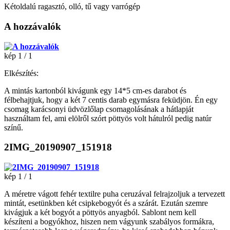
Kétoldalú ragasztó, olló, tű vagy varrógép
A hozzávalók
kép 1 / 1
Elkészítés:
A mintás kartonból kivágunk egy 14*5 cm-es darabot és
félbehajtjuk, hogy a két 7 centis darab egymásra feküdjön. Én egy
csomag karácsonyi üdvözlőlap csomagolásának a hátlapját
használtam fel, ami elölről szórt pöttyös volt hátulról pedig natúr
színű.
2IMG_20190907_151918
kép 1 / 1
A méretre vágott fehér textilre puha ceruzával felrajzoljuk a tervezett
mintát, esetünkben két csipkebogyót és a szárát. Ezután szemre
kivágjuk a két bogyót a pöttyös anyagból. Sablont nem kell
készíteni a bogyókhoz, hiszen nem vágyunk szabályos formákra,