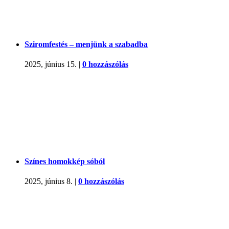
Sziromfestés – menjünk a szabadba
2025, június 15.
|
0 hozzászólás
Színes homokkép sóból
2025, június 8.
|
0 hozzászólás