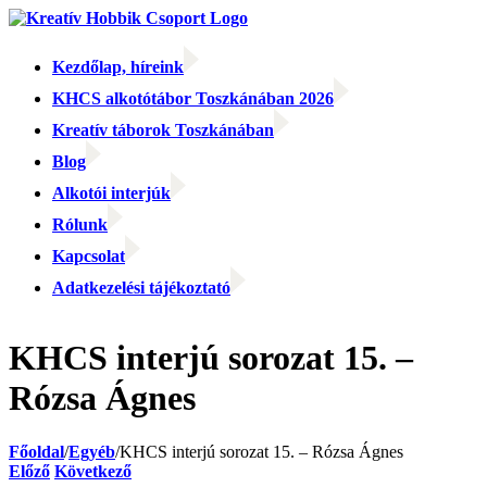
Kihagyás
Kezdőlap, híreink
KHCS alkotótábor Toszkánában 2026
Kreatív táborok Toszkánában
Blog
Alkotói interjúk
Rólunk
Kapcsolat
Adatkezelési tájékoztató
Facebook
Facebook
Email:
KHCS interjú sorozat 15. –
Rózsa Ágnes
Főoldal
/
Egyéb
/
KHCS interjú sorozat 15. – Rózsa Ágnes
Előző
Következő