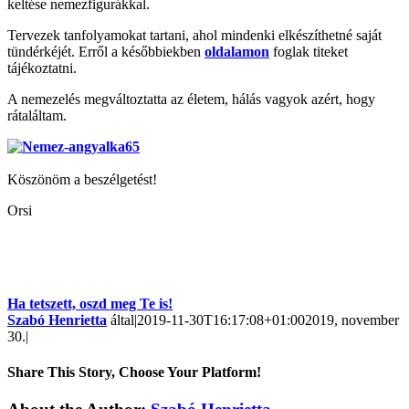
keltése nemezfigurákkal.
Tervezek tanfolyamokat tartani, ahol mindenki elkészíthetné saját
tündérkéjét. Erről a későbbiekben
oldalamon
foglak titeket
tájékoztatni.
A nemezelés megváltoztatta az életem, hálás vagyok azért, hogy
rátaláltam.
Köszönöm a beszélgetést!
Orsi
Ha tetszett, oszd meg Te is!
Szabó Henrietta
által
|
2019-11-30T16:17:08+01:00
2019, november
30.
|
Share This Story, Choose Your Platform!