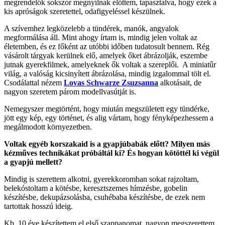
megrendelők sokszor megnyílnak előttem, tapasztalva, hogy ezek a
kis apróságok szeretettel, odafigyeléssel készülnek.
A szívemhez legközelebb a tündérek, manók, angyalok
megformálása áll. Mint ahogy írtam is, mindig jelen voltak az
életemben, és ez főként az utóbbi időben tudatosult bennem. Rég
vásárolt tárgyak kerülnek elő, amelyek őket ábrázolják, eszembe
jutnak gyerekfilmek, amelyeknek ők voltak a szereplői. A miniatűr
világ, a valóság kicsinyített ábrázolása, mindig izgalommal tölt el.
Csodálattal nézem
Lovas Schwarze Zsuzsanna
alkotásait, de
nagyon szeretem párom modellvasútját is.
Nemegyszer megtörtént, hogy miután megszületett egy tündérke,
jött egy kép, egy történet, és alig vártam, hogy fényképezhessem a
megálmodott környezetben.
Voltak egyéb korszakaid is a gyapjúbabák előtt? Milyen más
kézműves technikákat próbáltál ki? És hogyan kötöttél ki végül
a gyapjú mellett?
Mindig is szerettem alkotni, gyerekkoromban sokat rajzoltam,
belekóstoltam a kötésbe, keresztszemes hímzésbe, gobelin
készítésbe, dekupázsolásba, csuhébaba készítésbe, de ezek nem
tartottak hosszú ideig.
Kb. 10 éve készítettem el első szappanomat, nagyon megszerettem