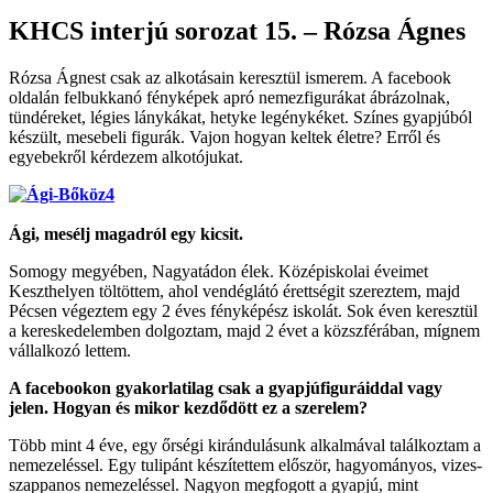
KHCS interjú sorozat 15. – Rózsa Ágnes
Rózsa Ágnest csak az alkotásain keresztül ismerem. A facebook
oldalán felbukkanó fényképek apró nemezfigurákat ábrázolnak,
tündéreket, légies lánykákat, hetyke legénykéket. Színes gyapjúból
készült, mesebeli figurák. Vajon hogyan keltek életre? Erről és
egyebekről kérdezem alkotójukat.
Ági, mesélj magadról egy kicsit.
Somogy megyében, Nagyatádon élek. Középiskolai éveimet
Keszthelyen töltöttem, ahol vendéglátó érettségit szereztem, majd
Pécsen végeztem egy 2 éves fényképész iskolát. Sok éven keresztül
a kereskedelemben dolgoztam, majd 2 évet a közszférában, mígnem
vállalkozó lettem.
A facebookon gyakorlatilag csak a gyapjúfiguráiddal vagy
jelen. Hogyan és mikor kezdődött ez a szerelem?
Több mint 4 éve, egy őrségi kirándulásunk alkalmával találkoztam a
nemezeléssel. Egy tulipánt készítettem először, hagyományos, vizes-
szappanos nemezeléssel. Nagyon megfogott a gyapjú, mint