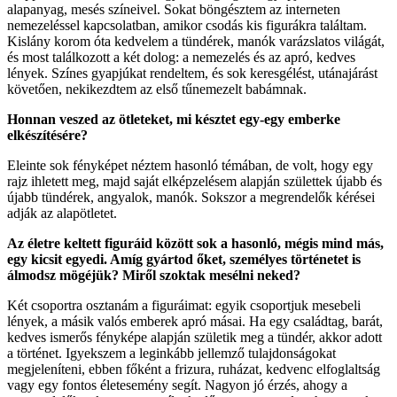
alapanyag, mesés színeivel. Sokat böngésztem az interneten
nemezeléssel kapcsolatban, amikor csodás kis figurákra találtam.
Kislány korom óta kedvelem a tündérek, manók varázslatos világát,
és most találkozott a két dolog: a nemezelés és az apró, kedves
lények. Színes gyapjúkat rendeltem, és sok keresgélést, utánajárást
követően, nekikezdtem az első tűnemezelt babámnak.
Honnan veszed az ötleteket, mi késztet egy-egy emberke
elkészítésére?
Eleinte sok fényképet néztem hasonló témában, de volt, hogy egy
rajz ihletett meg, majd saját elképzelésem alapján születtek újabb és
újabb tündérek, angyalok, manók. Sokszor a megrendelők kérései
adják az alapötletet.
Az életre keltett figuráid között sok a hasonló, mégis mind más,
egy kicsit egyedi. Amíg gyártod őket, személyes történetet is
álmodsz mögéjük? Miről szoktak mesélni neked?
Két csoportra osztanám a figuráimat: egyik csoportjuk mesebeli
lények, a másik valós emberek apró másai. Ha egy családtag, barát,
kedves ismerős fényképe alapján születik meg a tündér, akkor adott
a történet. Igyekszem a leginkább jellemző tulajdonságokat
megjeleníteni, ebben főként a frizura, ruházat, kedvenc elfoglaltság
vagy egy fontos életesemény segít. Nagyon jó érzés, ahogy a