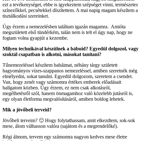
ezt a tevékenységet, ebbe is igyekeztem szépséget vinni, természetes
színezőkkel, pecsétekkel díszítettem. A mai napig magam készítem a
tisztálkodási szereinket.
Úgy érzem a nemezelésben találtam igazán magamra. Amióta
megszületett első tündérkém, talán nem is telt el úgy nap, hogy ne
fogtam volna gyapjút a kezembe.
Milyen technikával készülnek a bábuid? Egyedül dolgozol, vagy
szoktál csapatban is alkotni, másokat tanítani?
Tűnemezeléssel készítem babáimat, néhány tárgy született
hagyományos vizes-szappanos nemezeléssel, amiben szeretnék még
elmélyedni, sokat tanulni. Egyedül dolgozom, szeretem a csendet.
Van, hogy zenét vagy számomra értékes emberek előadásait
hallgatom közben. Úgy érzem, ez nem csak alkotásról,
megélhetésről szól, hanem önmagamhoz való közelebb jutásról is,
egy olyan életforma megvalósításáról, amiben boldog lehetek.
Mik a jövőbeli terveid?
Jövőbeli terveim? 🙂 Hogy folytathassam, amit elkezdtem, sok-sok
mese, álom válhasson valóra (sajátom és a megrendelőké).
Régi álmom, tervem egy számomra nagyon kedves mese életre