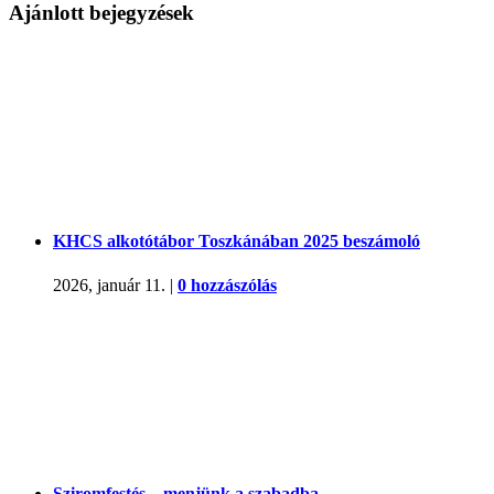
Ajánlott bejegyzések
KHCS alkotótábor Toszkánában 2025 beszámoló
2026, január 11.
|
0 hozzászólás
Sziromfestés – menjünk a szabadba