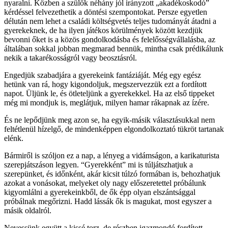
nyaralni. Közben a szülők néhány jól irányzott „akadékoskodó”
kérdéssel felvezethetik a döntési szempontokat. Persze egyetlen
délután nem lehet a családi költségvetés teljes tudományát átadni a
gyerekeknek, de ha ilyen játékos körülmények között kezdjük
bevonni őket is a közös gondolkodásba és felelősségvállalásba, az
általában sokkal jobban megmarad bennük, mintha csak prédikálunk
nekik a takarékosságról vagy beosztásról.
Engedjük szabadjára a gyerekeink fantáziáját. Még egy egész
hetünk van rá, hogy kigondoljuk, megszervezzük ezt a fordított
napot. Üljünk le, és ötleteljünk a gyerekekkel. Ha az első tippeket
még mi mondjuk is, meglátjuk, milyen hamar rákapnak az ízére.
És ne lepődjünk meg azon se, ha egyik-másik választásukkal nem
feltétlenül hízelgő, de mindenképpen elgondolkoztató tükröt tartanak
elénk.
Bármiről is szóljon ez a nap, a lényeg a vidámságon, a karikaturista
szerepjátszáson legyen. “Gyerekként” mi is túljátszhatjuk a
szerepünket, és időnként, akár kicsit túlzó formában is, behozhatjuk
azokat a vonásokat, melyeket oly nagy előszeretettel próbálunk
kigyomlálni a gyerekeinkből, de ők épp olyan elszántsággal
próbálnak megőrizni. Hadd lássák ők is magukat, most egyszer a
másik oldalról.
Nevessünk együtt a kissé torz, de részben igazmondó fordított