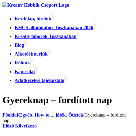
Kihagyás
Kezdőlap, híreink
KHCS alkotótábor Toszkánában 2026
Kreatív táborok Toszkánában
Blog
Alkotói interjúk
Rólunk
Kapcsolat
Adatkezelési tájékoztató
Facebook
Facebook
Email:
Gyereknap – fordított nap
Főoldal
/
Egyéb
,
How to...
,
játék
,
Ötletek
/
Gyereknap – fordított
nap
Előző
Következő