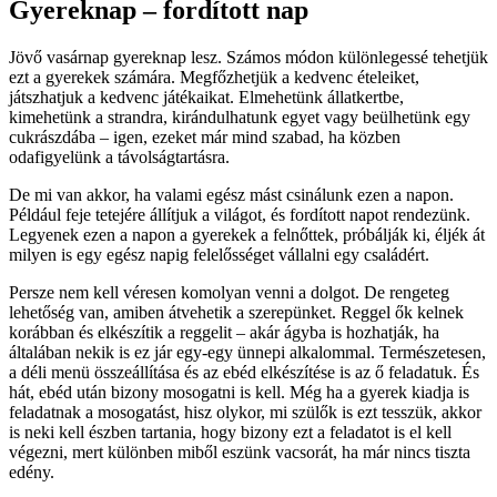
Gyereknap – fordított nap
Jövő vasárnap gyereknap lesz. Számos módon különlegessé tehetjük
ezt a gyerekek számára. Megfőzhetjük a kedvenc ételeiket,
játszhatjuk a kedvenc játékaikat. Elmehetünk állatkertbe,
kimehetünk a strandra, kirándulhatunk egyet vagy beülhetünk egy
cukrászdába – igen, ezeket már mind szabad, ha közben
odafigyelünk a távolságtartásra.
De mi van akkor, ha valami egész mást csinálunk ezen a napon.
Például feje tetejére állítjuk a világot, és fordított napot rendezünk.
Legyenek ezen a napon a gyerekek a felnőttek, próbálják ki, éljék át
milyen is egy egész napig felelősséget vállalni egy családért.
Persze nem kell véresen komolyan venni a dolgot. De rengeteg
lehetőség van, amiben átvehetik a szerepünket. Reggel ők kelnek
korábban és elkészítik a reggelit – akár ágyba is hozhatják, ha
általában nekik is ez jár egy-egy ünnepi alkalommal. Természetesen,
a déli menü összeállítása és az ebéd elkészítése is az ő feladatuk. És
hát, ebéd után bizony mosogatni is kell. Még ha a gyerek kiadja is
feladatnak a mosogatást, hisz olykor, mi szülők is ezt tesszük, akkor
is neki kell észben tartania, hogy bizony ezt a feladatot is el kell
végezni, mert különben miből eszünk vacsorát, ha már nincs tiszta
edény.