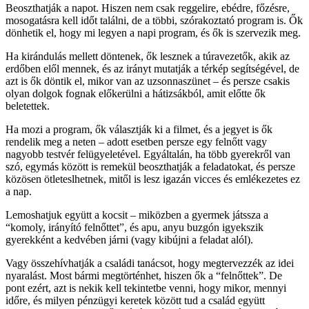
Beoszthatják a napot. Hiszen nem csak reggelire, ebédre, főzésre,
mosogatásra kell időt találni, de a többi, szórakoztató program is. Ők
dönhetik el, hogy mi legyen a napi program, és ők is szervezik meg.
Ha kirándulás mellett döntenek, ők lesznek a túravezetők, akik az
erdőben elől mennek, és az irányt mutatják a térkép segítségével, de
azt is ők döntik el, mikor van az uzsonnaszünet – és persze csakis
olyan dolgok fognak előkerülni a hátizsákból, amit előtte ők
beletettek.
Ha mozi a program, ők választják ki a filmet, és a jegyet is ők
rendelik meg a neten – adott esetben persze egy felnőtt vagy
nagyobb testvér felügyeletével. Egyáltalán, ha több gyerekről van
szó, egymás között is remekül beoszthatják a feladatokat, és persze
közösen ötleteslhetnek, mitől is lesz igazán vicces és emlékezetes ez
a nap.
Lemoshatjuk együtt a kocsit – miközben a gyermek játssza a
“komoly, irányító felnőttet”, és apu, anyu buzgón igyekszik
gyerekként a kedvében járni (vagy kibújni a feladat alól).
Vagy összehívhatják a családi tanácsot, hogy megtervezzék az idei
nyaralást. Most bármi megtörténhet, hiszen ők a “felnőttek”. De
pont ezért, azt is nekik kell tekintetbe venni, hogy mikor, mennyi
időre, és milyen pénzügyi keretek között tud a család együtt