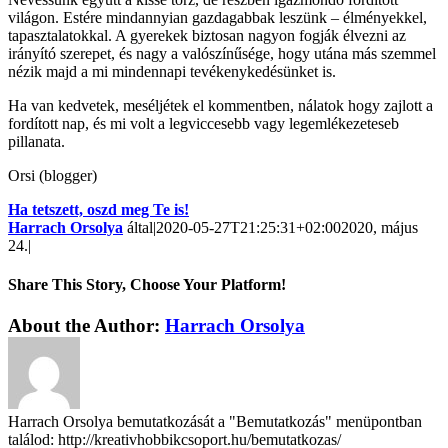
világon. Estére mindannyian gazdagabbak leszünk – élményekkel,
tapasztalatokkal. A gyerekek biztosan nagyon fogják élvezni az
irányító szerepet, és nagy a valószínűsége, hogy utána más szemmel
nézik majd a mi mindennapi tevékenykedésünket is.
Ha van kedvetek, meséljétek el kommentben, nálatok hogy zajlott a
fordított nap, és mi volt a legviccesebb vagy legemlékezeteseb
pillanata.
Orsi (blogger)
Ha tetszett, oszd meg Te is!
Harrach Orsolya
által
|
2020-05-27T21:25:31+02:00
2020, május
24.
|
Share This Story, Choose Your Platform!
About the Author:
Harrach Orsolya
Harrach Orsolya bemutatkozását a "Bemutatkozás" menüpontban
találod: http://kreativhobbikcsoport.hu/bemutatkozas/