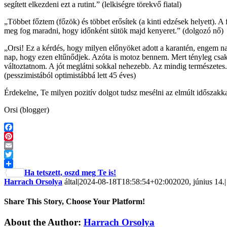
segített elkezdeni ezt a rutint.” (lelkiségre törekvő fiatal)
„Többet főztem (főzök) és többet erősítek (a kinti edzések helyett). A
meg fog maradni, hogy időnként sütök majd kenyeret.” (dolgozó nő)
„Orsi! Ez a kérdés, hogy milyen előnyöket adott a karantén, engem 
nap, hogy ezen eltűnődjek. Azóta is motoz bennem. Mert tényleg csak 
változtatnom. A jót meglátni sokkal nehezebb. Az mindig természetes
(pesszimistából optimistábbá lett 45 éves)
Érdekelne, Te milyen pozitív dolgot tudsz mesélni az elmúlt időszak
Orsi (blogger)
Facebook
Pinterest
Email
Twitter
Ha tetszett, oszd meg Te is!
Harrach Orsolya
által
|
2024-08-18T18:58:54+02:00
2020, június 14.
|
Share This Story, Choose Your Platform!
About the Author:
Harrach Orsolya