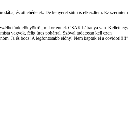
irodába, és ott ebédelek. De kenyeret sütni is elkezdtem. Ez szerintem
beszélhetünk előnyökről, mikor ennek CSAK hátránya van. Kellett egy
ista vagyok, félig üres pohárral. Szóval tudatosan kell ezen
nöm. Ja és bocs! A legfontosabb előny! Nem kaptuk el a covidot!!!!!”