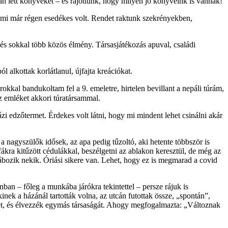
 lett könyveket – és rájöttünk, hogy milyen jó könyveink is vannak!
át, ami már régen esedékes volt. Rendet raktunk szekrényekben,
 és sokkal több közös élmény. Társasjátékozás apuval, családi
l alkottak korlátlanul, újfajta kreációkat.
okkal bandukoltam fel a 9. emeletre, hirtelen bevillant a nepáli túrám,
az emléket akkori túratársammal.
ázi edzőtermet. Érdekes volt látni, hogy mi mindent lehet csinálni akár
 nagyszülők idősek, az apa pedig tűzoltó, aki hetente többször is
ákra kitűzött cédulákkal, beszélgetni az ablakon keresztül, de még az
ábozik nekik. Óriási sikere van. Lehet, hogy ez is megmarad a covid
nban – főleg a munkába járókra tekintettel – persze rájuk is
inek a házánál tartották volna, az utcán futottak össze, „spontán”,
eket, és élvezzék egymás társaságát. Ahogy megfogalmazta: „Változnak