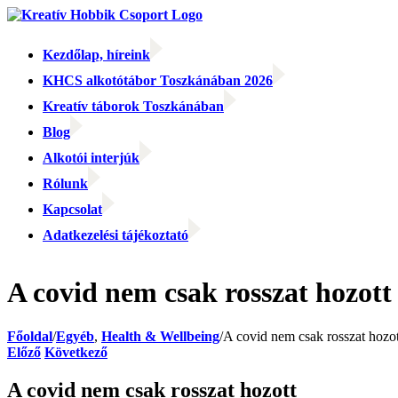
Kihagyás
Kezdőlap, híreink
KHCS alkotótábor Toszkánában 2026
Kreatív táborok Toszkánában
Blog
Alkotói interjúk
Rólunk
Kapcsolat
Adatkezelési tájékoztató
Facebook
Facebook
Email:
A covid nem csak rosszat hozott
Főoldal
/
Egyéb
,
Health & Wellbeing
/
A covid nem csak rosszat hozot
Előző
Következő
A covid nem csak rosszat hozott