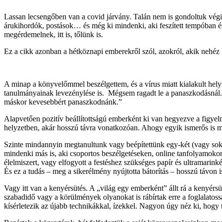
Lassan lecsengőben van a covid járvány. Talán nem is gondoltuk végig
árukihordók, postások… és még ki mindenki, aki feszített tempóban 
megérdemelnek, itt is, tőlünk is.
Ez a cikk azonban a hétköznapi emberekről szól, azokról, akik nehéz 
A minap a könyvelőmmel beszélgettem, és a vírus miatt kialakult hely
tanulmányainak levezénylése is. Mégsem ragadt le a panaszkodásnál. 
máskor kevesebbért panaszkodnánk.”
Alapvetően pozitív beállítottságú emberként ki van hegyezve a figyelm
helyzetben, akár hosszú távra vonatkozóan. Ahogy egyik ismerős is m
Szinte mindannyin megtanultunk vagy beépítettünk egy-két (vagy sok)
mindenki más is, aki csoportos beszélgetéseken, online tanfolyamokon
élelmiszert, vagy elfogyott a festéshez szükséges papír és ultramarin
És ez a tudás – meg a sikerélmény nyújtotta bátorítás – hosszú távon
Vagy itt van a kenyérsütés. A „világ egy emberként” állt rá a kenyérs
szabadidő vagy a körülmények olyanokat is rábírtak erre a foglalatos
kísérletezik az újabb technikákkal, ízekkel. Nagyon úgy néz ki, hogy 