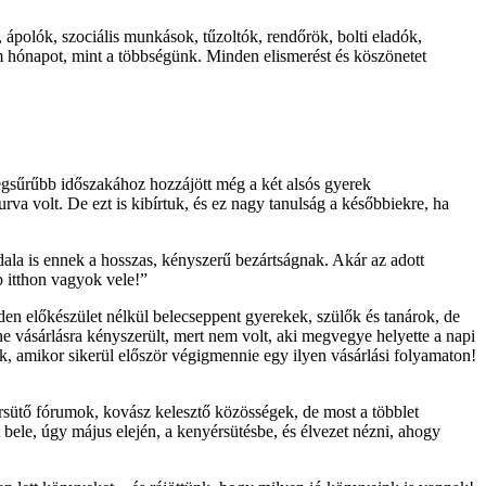
ápolók, szociális munkások, tűzoltók, rendőrök, bolti eladók,
 hónapot, mint a többségünk. Minden elismerést és köszönetet
legsűrűbb időszakához hozzájött még a két alsós gyerek
 volt. De ezt is kibírtuk, és ez nagy tanulság a későbbiekre, ha
dala is ennek a hosszas, kényszerű bezártságnak. Akár az adott
 itthon vagyok vele!”
en előkészület nélkül belecseppent gyerekek, szülők és tanárok, de
e vásárlásra kényszerült, mert nem volt, aki megvegye helyette a napi
ek, amikor sikerül először végigmennie egy ilyen vásárlási folyamaton!
yérsütő fórumok, kovász kelesztő közösségek, de most a többlet
bele, úgy május elején, a kenyérsütésbe, és élvezet nézni, ahogy