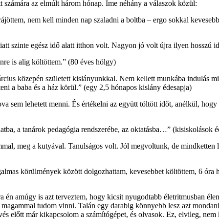
t számára az elmúlt három hónap. Íme néhány a válaszok közül:
rájöttem, nem kell minden nap szaladni a boltba – ergo sokkal kevesebb
 szinte egész idő alatt itthon volt. Nagyon jó volt újra ilyen hosszú idő
nre is alig költöttem.” (80 éves hölgy)
ius közepén született kislányunkkal. Nem kellett munkába indulás miatt 
teni a baba és a ház körül.” (egy 2,5 hónapos kislány édesapja)
ova sem lehetett menni. És értékelni az együtt töltött időt, anélkül, h
latba, a tanárok pedagógia rendszerébe, az oktatásba…” (kisiskolások 
mal, meg a kutyával. Tanulságos volt. Jól megvoltunk, de mindketten lá
lmas körülmények között dolgozhattam, kevesebbet költöttem, 6 óra h
orra én amúgy is azt terveztem, hogy kicsit nyugodtabb életritmusban 
big magammal tudom vinni. Talán egy darabig könnyebb lesz azt monda
és előtt már kikapcsolom a számítógépet, és olvasok. Ez, elvileg, nem k