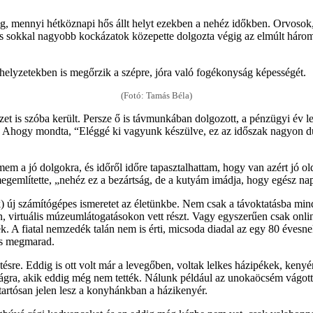
, mennyi hétköznapi hős állt helyt ezekben a nehéz időkben. Orvosok, 
és sokkal nagyobb kockázatok közepette dolgozta végig az elmúlt három
helyzetekben is megőrzik a szépre, jóra való fogékonyság képességét.
(Fotó: Tamás Béla)
zet is szóba került. Persze ő is távmunkában dolgozott, a pénzügyi év 
Ahogy mondta, “Eléggé ki vagyunk készülve, ez az időszak nagyon durva
em a jó dolgokra, és időről időre tapasztalhattam, hogy van azért jó ol
egemlítette, „nehéz ez a bezártság, de a kutyám imádja, hogy egész nap
 új számítógépes ismeretet az életünkbe. Nem csak a távoktatásba mind
, virtuális múzeumlátogatásokon vett részt. Vagy egyszerűen csak onlin
kék. A fiatal nemzedék talán nem is érti, micsoda diadal az egy 80 évesn
 is megmarad.
ütésre. Eddig is ott volt már a levegőben, voltak lelkes házipékek, ken
ságra, akik eddig még nem tették. Nálunk például az unokaöcsém vágott 
tartósan jelen lesz a konyhánkban a házikenyér.