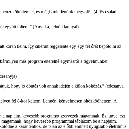
 pénzt költöttem el, és mégis mindenünk megvolt!” (4 fős család
t együtt tölteni.” (Anyuka, felnőtt lánnyal)
korán kelni, így sikerült reggelente egy-egy fél órát bepótolni az
ogy bármilyen más program elterelné egymásról a figyelmünket.”
édesanyja)
tjuk, hogy jó döntés volt annak idején a külön költözés.” (édesanya,
elyett fél 8-kor keltem. Lengén, kényelmesen öltözködhettem. A
élem a napjaim, kevesebb programot szervezek magamnak. És, ugye, ezt
ni magamnak, hogy kevesebb programmal táblázom be a napjaim.
ötődne a karanténhoz, de talán az előbb említett nyugisabb életritmus