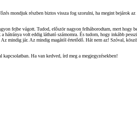
 főzés mondjuk részben biztos vissza fog szorulni, ha megint bejárok az 
nagyon fejbe vágott. Tudod, először nagyon felháborodtam, mert hogy 
a hátránya volt eddig látható számomra. És tudom, hogy inkább pesszim
. Az mindig jár. Az mindig magától értetődő. Hát nem az! Szóval, köszö
kal kapcsolatban. Ha van kedved, írd meg a megjegyzésekben!