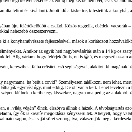
gbúvó régi kedvenceket és az eddig még kézbe nem vet, csak valahonnan
tanulta felírni és kiváltani). Jutott idő a kiskertre, kifestettük a konyh
ában újra felértékelődött a család. Közös reggelik, ebédek, vacsorák –
okkal nehezebb összeszervezni.
tte ki a konyhaművészete fejlesztésével, mások a korlátozott hozzávalókbó
ép élményeket. Amikor az egyik heti nagybevásárlás után a 14 kg-os szatyr
el. Alig vártam, hogy felérjek (itt is, ott is 😀 ), és megoszthassam 
són, keresztbe a falba erősített cső segítségével, alakított ki magának h
gy nagymama, ha beüt a covid? Személyesen találkozni nem lehet, mert a
thatják egymást úgy, mint eddig. De ott van a kert. Lehet levelezni a f
n szépen kiülnek a kertbe egy kisszékre, nagymama pedig az ablakból b
an, a „világ végén” élnek, elszórva állnak a házak. A távolságtartás azo
eladni, így ők is kreatív megoldásra kényszerültek. Ahelyett, hogy valak
lkalmatosságon, és a saját sörét szopogatva, válaszolják meg a kérdés