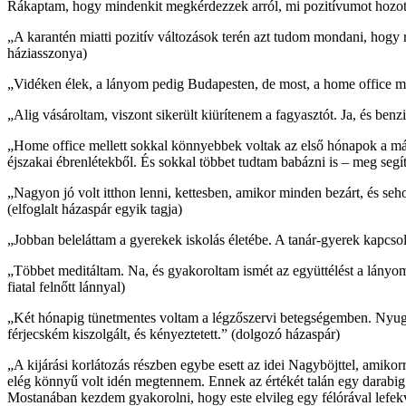
Rákaptam, hogy mindenkit megkérdezzek arról, mi pozitívumot hozot
„A karantén miatti pozitív változások terén azt tudom mondani, hogy 
háziasszonya)
„Vidéken élek, a lányom pedig Budapesten, de most, a home office miatt
„Alig vásároltam, viszont sikerült kiürítenem a fagyasztót. Ja, és benzi
„Home office mellett sokkal könnyebbek voltak az első hónapok a márc
éjszakai ébrenlétekből. És sokkal többet tudtam babázni is – meg segí
„Nagyon jó volt itthon lenni, kettesben, amikor minden bezárt, és seh
(elfoglalt házaspár egyik tagja)
„Jobban beleláttam a gyerekek iskolás életébe. A tanár-gyerek kapcso
„Többet meditáltam. Na, és gyakoroltam ismét az együttélést a lányom
fiatal felnőtt lánnyal)
„Két hónapig tünetmentes voltam a légzőszervi betegségemben. Nyuga
férjecském kiszolgált, és kényeztetett.” (dolgozó házaspár)
„A kijárási korlátozás részben egybe esett az idei Nagyböjttel, amik
elég könnyű volt idén megtennem. Ennek az értékét talán egy dara
Mostanában kezdem gyakorolni, hogy este elvileg egy félórával lefekv