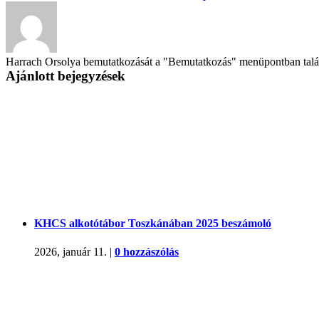
Harrach Orsolya bemutatkozását a "Bemutatkozás" menüpontban találo
Ajánlott bejegyzések
KHCS alkotótábor Toszkánában 2025 beszámoló
2026, január 11.
|
0 hozzászólás