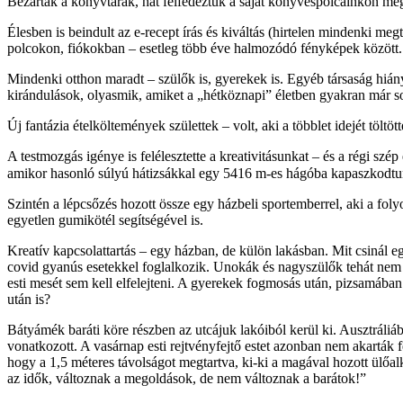
Bezártak a könyvtárak, hát felfedeztük a saját könyvespolcainkon me
Élesben is beindult az e-recept írás és kiváltás (hirtelen mindenki meg
polcokon, fiókokban – esetleg több éve halmozódó fényképek között.
Mindenki otthon maradt – szülők is, gyerekek is. Egyéb társaság hiány
kirándulások, olyasmik, amiket a „hétköznapi” életben gyakran már s
Új fantázia ételköltemények születtek – volt, aki a többlet idejét töltö
A testmozgás igénye is felélesztette a kreativitásunkat – és a régi sz
amikor hasonló súlyú hátizsákkal egy 5416 m-es hágóba kapaszkodtunk f
Szintén a lépcsőzés hozott össze egy házbeli sportemberrel, aki a folyo
egyetlen gumikötél segítségével is.
Kreatív kapcsolattartás – egy házban, de külön lakásban. Mit csinál e
covid gyanús esetekkel foglalkozik. Unokák és nagyszülők tehát nem lá
esti mesét sem kell elfelejteni. A gyerekek fogmosás után, pizsamába
után is?
Bátyámék baráti köre részben az utcájuk lakóiból kerül ki. Ausztráliáb
vonatkozott. A vasárnap esti rejtvényfejtő estet azonban nem akarták f
hogy a 1,5 méteres távolságot megtartva, ki-ki a magával hozott ülőa
az idők, változnak a megoldások, de nem változnak a barátok!”