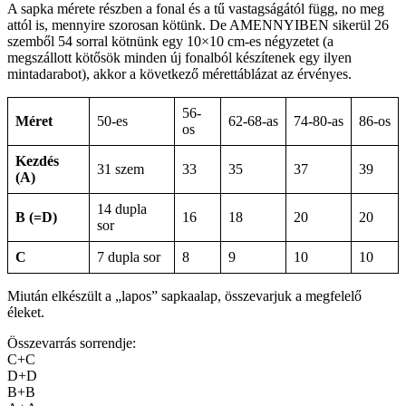
A sapka mérete részben a fonal és a tű vastagságától függ, no meg
attól is, mennyire szorosan kötünk. De AMENNYIBEN sikerül 26
szemből 54 sorral kötnünk egy 10×10 cm-es négyzetet (a
megszállott kötősök minden új fonalból készítenek egy ilyen
mintadarabot), akkor a következő mérettáblázat az érvényes.
56-
Méret
50-es
62-68-as
74-80-as
86-os
os
Kezdés
31 szem
33
35
37
39
(A)
14 dupla
B (=D)
16
18
20
20
sor
C
7 dupla sor
8
9
10
10
Miután elkészült a „lapos” sapkaalap, összevarjuk a megfelelő
éleket.
Összevarrás sorrendje:
C+C
D+D
B+B