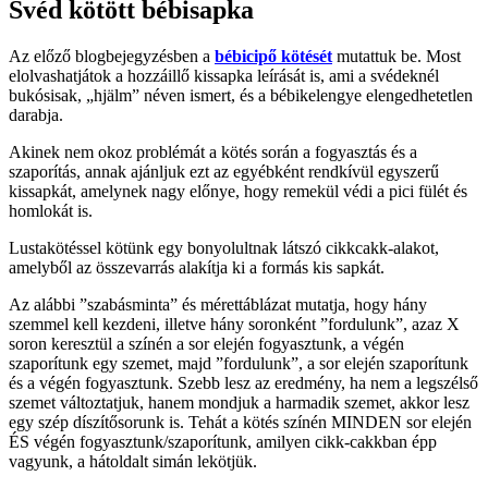
Svéd kötött bébisapka
Az előző blogbejegyzésben a
bébicipő kötését
mutattuk be. Most
elolvashatjátok a hozzáillő kissapka leírását is, ami a svédeknél
bukósisak, „hjälm” néven ismert, és a bébikelengye elengedhetetlen
darabja.
Akinek nem okoz problémát a kötés során a fogyasztás és a
szaporítás, annak ajánljuk ezt az egyébként rendkívül egyszerű
kissapkát, amelynek nagy előnye, hogy remekül védi a pici fülét és
homlokát is.
Lustakötéssel kötünk egy bonyolultnak látszó cikkcakk-alakot,
amelyből az összevarrás alakítja ki a formás kis sapkát.
Az alábbi ”szabásminta” és mérettáblázat mutatja, hogy hány
szemmel kell kezdeni, illetve hány soronként ”fordulunk”, azaz X
soron keresztül a színén a sor elején fogyasztunk, a végén
szaporítunk egy szemet, majd ”fordulunk”, a sor elején szaporítunk
és a végén fogyasztunk. Szebb lesz az eredmény, ha nem a legszélső
szemet változtatjuk, hanem mondjuk a harmadik szemet, akkor lesz
egy szép díszítősorunk is. Tehát a kötés színén MINDEN sor elején
ÉS végén fogyasztunk/szaporítunk, amilyen cikk-cakkban épp
vagyunk, a hátoldalt simán lekötjük.