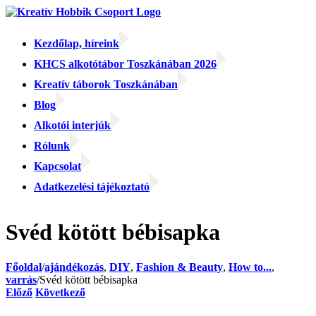
Kihagyás
Kezdőlap, híreink
KHCS alkotótábor Toszkánában 2026
Kreatív táborok Toszkánában
Blog
Alkotói interjúk
Rólunk
Kapcsolat
Adatkezelési tájékoztató
Facebook
Facebook
Email:
Svéd kötött bébisapka
Főoldal
/
ajándékozás
,
DIY
,
Fashion & Beauty
,
How to...
,
varrás
/
Svéd kötött bébisapka
Előző
Következő