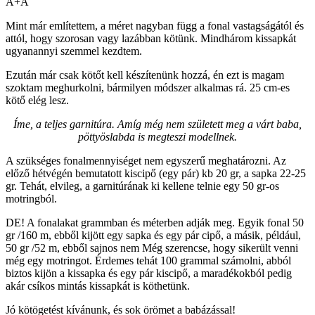
A+A
Mint már említettem, a méret nagyban függ a fonal vastagságától és
attól, hogy szorosan vagy lazábban kötünk. Mindhárom kissapkát
ugyanannyi szemmel kezdtem.
Ezután már csak kötőt kell készítenünk hozzá, én ezt is magam
szoktam meghurkolni, bármilyen módszer alkalmas rá. 25 cm-es
kötő elég lesz.
Íme, a teljes garnitúra. Amíg még nem született meg a várt baba,
pöttyöslabda is megteszi modellnek.
A szükséges fonalmennyiséget nem egyszerű meghatározni. Az
előző hétvégén bemutatott kiscipő (egy pár) kb 20 gr, a sapka 22-25
gr. Tehát, elvileg, a garnitúrának ki kellene telnie egy 50 gr-os
motringból.
DE! A fonalakat grammban és méterben adják meg. Egyik fonal 50
gr /160 m, ebből kijött egy sapka és egy pár cipő, a másik, például,
50 gr /52 m, ebből sajnos nem Még szerencse, hogy sikerült venni
még egy motringot. Érdemes tehát 100 grammal számolni, abból
biztos kijön a kissapka és egy pár kiscipő, a maradékokból pedig
akár csíkos mintás kissapkát is köthetünk.
Jó kötögetést kívánunk, és sok örömet a babázással!