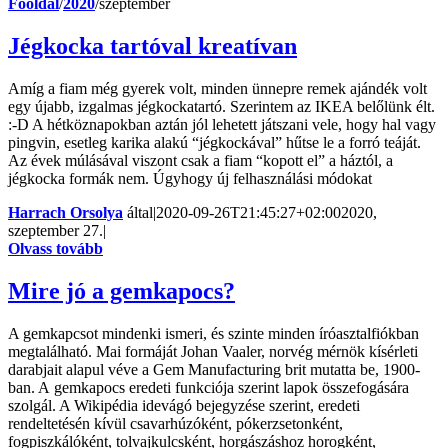
Főoldal
/
2020
/
szeptember
Jégkocka tartóval kreatívan
Amíg a fiam még gyerek volt, minden ünnepre remek ajándék volt
egy újabb, izgalmas jégkockatartó. Szerintem az IKEA belőlünk élt.
:-D A hétköznapokban aztán jól lehetett játszani vele, hogy hal vagy
pingvin, esetleg karika alakú “jégkockával” hűtse le a forró teáját.
Az évek múlásával viszont csak a fiam “kopott el” a háztól, a
jégkocka formák nem. Úgyhogy új felhasználási módokat
Harrach Orsolya
által
|
2020-09-26T21:45:27+02:00
2020,
szeptember 27.
|
Olvass tovább
Mire jó a gemkapocs?
A gemkapcsot mindenki ismeri, és szinte minden íróasztalfiókban
megtalálható. Mai formáját Johan Vaaler, norvég mérnök kísérleti
darabjait alapul véve a Gem Manufacturing brit mutatta be, 1900-
ban. A gemkapocs eredeti funkciója szerint lapok összefogására
szolgál. A Wikipédia idevágó bejegyzése szerint, eredeti
rendeltetésén kívül csavarhúzóként, pókerzsetonként,
fogpiszkálóként, tolvajkulcsként, horgászáshoz horogként,