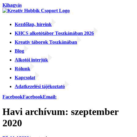
Kihagyás
Kezdőlap, híreink
KHCS alkotótábor Toszkánában 2026
Kreatív táborok Toszkánában
Blog
Alkotói interjúk
Rólunk
Kapcsolat
Adatkezelési tájékoztató
Facebook
Facebook
Email:
Havi archívum:
szeptember
2020