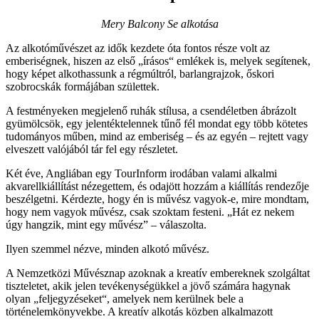
Mery Balcony Se alkotása
Az alkotóművészet az idők kezdete óta fontos része volt az
emberiségnek, hiszen az első „írásos“ emlékek is, melyek segítenek,
hogy képet alkothassunk a régmúltról, barlangrajzok, őskori
szobrocskák formájában születtek.
A festményeken megjelenő ruhák stílusa, a csendéletben ábrázolt
gyümölcsök, egy jelentéktelennek tűnő fél mondat egy több kötetes
tudományos műben, mind az emberiség – és az egyén – rejtett vagy
elveszett valójából tár fel egy részletet.
Két éve, Angliában egy TourInform irodában valami alkalmi
akvarellkiállítást nézegettem, és odajött hozzám a kiállítás rendezője
beszélgetni. Kérdezte, hogy én is művész vagyok-e, mire mondtam,
hogy nem vagyok művész, csak szoktam festeni. „Hát ez nekem
úgy hangzik, mint egy művész” – válaszolta.
Ilyen szemmel nézve, minden alkotó művész.
A Nemzetközi Művésznap azoknak a kreatív embereknek szolgáltat
tiszteletet, akik jelen tevékenységükkel a jövő számára hagynak
olyan „feljegyzéseket“, amelyek nem kerülnek bele a
történelemkönyvekbe. A kreatív alkotás közben alkalmazott