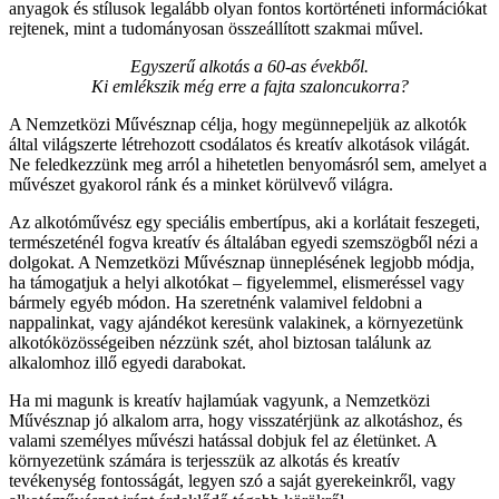
anyagok és stílusok legalább olyan fontos kortörténeti információkat
rejtenek, mint a tudományosan összeállított szakmai művel.
Egyszerű alkotás a 60-as évekből.
Ki emlékszik még erre a fajta szaloncukorra?
A Nemzetközi Művésznap célja, hogy megünnepeljük az alkotók
által világszerte létrehozott csodálatos és kreatív alkotások világát.
Ne feledkezzünk meg arról a hihetetlen benyomásról sem, amelyet a
művészet gyakorol ránk és a minket körülvevő világra.
Az alkotóművész egy speciális embertípus, aki a korlátait feszegeti,
természeténél fogva kreatív és általában egyedi szemszögből nézi a
dolgokat. A Nemzetközi Művésznap ünneplésének legjobb módja,
ha támogatjuk a helyi alkotókat – figyelemmel, elismeréssel vagy
bármely egyéb módon. Ha szeretnénk valamivel feldobni a
nappalinkat, vagy ajándékot keresünk valakinek, a környezetünk
alkotóközösségeiben nézzünk szét, ahol biztosan találunk az
alkalomhoz illő egyedi darabokat.
Ha mi magunk is kreatív hajlamúak vagyunk, a Nemzetközi
Művésznap jó alkalom arra, hogy visszatérjünk az alkotáshoz, és
valami személyes művészi hatással dobjuk fel az életünket. A
környezetünk számára is terjesszük az alkotás és kreatív
tevékenység fontosságát, legyen szó a saját gyerekeinkről, vagy