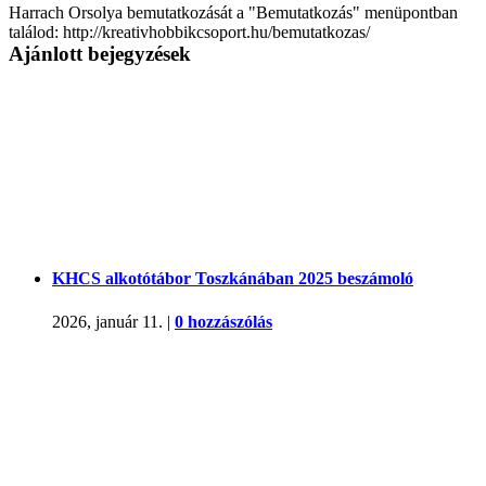
Harrach Orsolya bemutatkozását a "Bemutatkozás" menüpontban
találod: http://kreativhobbikcsoport.hu/bemutatkozas/
Ajánlott bejegyzések
KHCS alkotótábor Toszkánában 2025 beszámoló
2026, január 11.
|
0 hozzászólás