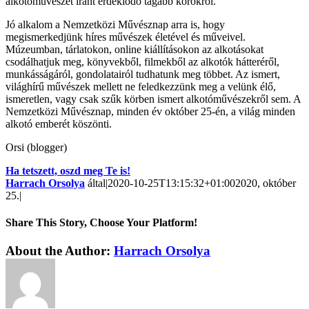
alkotóművészet iránt érdeklődő tágabb körökről.
Jó alkalom a Nemzetközi Művésznap arra is, hogy
megismerkedjünk híres művészek életével és műveivel.
Múzeumban, tárlatokon, online kiállításokon az alkotásokat
csodálhatjuk meg, könyvekből, filmekből az alkotók hátteréről,
munkásságáról, gondolatairól tudhatunk meg többet. Az ismert,
világhírű művészek mellett ne feledkezzünk meg a velünk élő,
ismeretlen, vagy csak szűk körben ismert alkotóművészekről sem. A
Nemzetközi Művésznap, minden év október 25-én, a világ minden
alkotó emberét köszönti.
Orsi (blogger)
Ha tetszett, oszd meg Te is!
Harrach Orsolya
által
|
2020-10-25T13:15:32+01:00
2020, október
25.
|
Share This Story, Choose Your Platform!
About the Author:
Harrach Orsolya