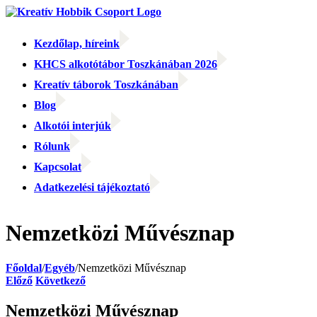
Kihagyás
Kezdőlap, híreink
KHCS alkotótábor Toszkánában 2026
Kreatív táborok Toszkánában
Blog
Alkotói interjúk
Rólunk
Kapcsolat
Adatkezelési tájékoztató
Facebook
Facebook
Email:
Nemzetközi Művésznap
Főoldal
/
Egyéb
/
Nemzetközi Művésznap
Előző
Következő
Nemzetközi Művésznap