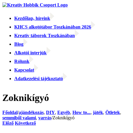
Kihagyás
Kezdőlap, híreink
KHCS alkotótábor Toszkánában 2026
Kreatív táborok Toszkánában
Blog
Alkotói interjúk
Rólunk
Kapcsolat
Adatkezelési tájékoztató
Facebook
Facebook
Email:
Zoknikígyó
Főoldal
/
ajándékozás
,
DIY
,
Egyéb
,
How to...
,
játék
,
Ötletek
,
semmiből valami
,
varrás
/
Zoknikígyó
Előző
Következő