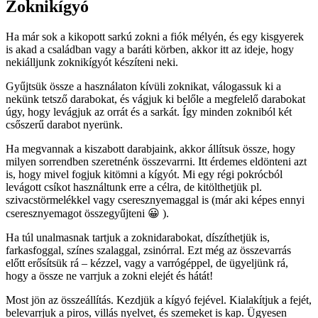
Zoknikígyó
Ha már sok a kikopott sarkú zokni a fiók mélyén, és egy kisgyerek
is akad a családban vagy a baráti körben, akkor itt az ideje, hogy
nekiálljunk zoknikígyót készíteni neki.
Gyűjtsük össze a használaton kívüli zoknikat, válogassuk ki a
nekünk tetsző darabokat, és vágjuk ki belőle a megfelelő darabokat
úgy, hogy levágjuk az orrát és a sarkát. Így minden zokniból két
csőszerű darabot nyerünk.
Ha megvannak a kiszabott darabjaink, akkor állítsuk össze, hogy
milyen sorrendben szeretnénk összevarrni. Itt érdemes eldönteni azt
is, hogy mivel fogjuk kitömni a kígyót. Mi egy régi pokrócból
levágott csíkot használtunk erre a célra, de kitölthetjük pl.
szivacstörmelékkel vagy cseresznyemaggal is (már aki képes ennyi
cseresznyemagot összegyűjteni 😀 ).
Ha túl unalmasnak tartjuk a zoknidarabokat, díszíthetjük is,
farkasfoggal, színes szalaggal, zsinórral. Ezt még az összevarrás
előtt erősítsük rá – kézzel, vagy a varrógéppel, de ügyeljünk rá,
hogy a össze ne varrjuk a zokni elejét és hátát!
Most jön az összeállítás. Kezdjük a kígyó fejével. Kialakítjuk a fejét,
belevarrjuk a piros, villás nyelvet, és szemeket is kap. Ügyesen