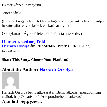
És már készen is vagyunk.
Jöhet a játék!
(Ha kinőtt a gyerek a játékból, a kígyót szélfogónak is használhatjuk
huzatos ajtó- és ablakrések eltakarására. 🙂 )
Orsi (Harrach Ágnes ötletére és fotóira támaszkodva)
Ha tetszett, oszd meg Te is!
Harrach Orsolya
által
|
2022-08-06T19:58:31+02:00
2022,
augusztus 7.
|
Share This Story, Choose Your Platform!
About the Author:
Harrach Orsolya
Harrach Orsolya bemutatkozását a "Bemutatkozás" menüpontban
találod: http://kreativhobbikcsoport.hu/bemutatkozas/
Ajánlott bejegyzések