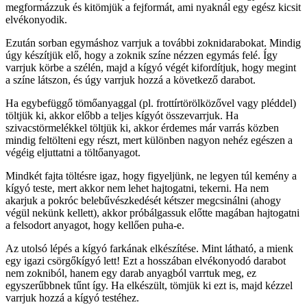
megformázzuk és kitömjük a fejformát, ami nyaknál egy egész kicsit
elvékonyodik.
Ezután sorban egymáshoz varrjuk a további zoknidarabokat. Mindig
úgy készítjük elő, hogy a zoknik színe nézzen egymás felé. Így
varrjuk körbe a szélén, majd a kígyó végét kifordítjuk, hogy megint
a színe látszon, és úgy varrjuk hozzá a következő darabot.
Ha egybefüggő tömőanyaggal (pl. frottírtörölközővel vagy pléddel)
töltjük ki, akkor előbb a teljes kígyót összevarrjuk. Ha
szivacstörmelékkel töltjük ki, akkor érdemes már varrás közben
mindig feltölteni egy részt, mert különben nagyon nehéz egészen a
végéig eljuttatni a töltőanyagot.
Mindkét fajta töltésre igaz, hogy figyeljünk, ne legyen túl kemény a
kígyó teste, mert akkor nem lehet hajtogatni, tekerni. Ha nem
akarjuk a pokróc belebűvészkedését kétszer megcsinálni (ahogy
végül nekünk kellett), akkor próbálgassuk előtte magában hajtogatni
a felsodort anyagot, hogy kellően puha-e.
Az utolsó lépés a kígyó farkának elkészítése. Mint látható, a mienk
egy igazi csörgőkígyó lett! Ezt a hosszában elvékonyodó darabot
nem zokniból, hanem egy darab anyagból varrtuk meg, ez
egyszerűbbnek tűnt így. Ha elkészült, tömjük ki ezt is, majd kézzel
varrjuk hozzá a kígyó testéhez.