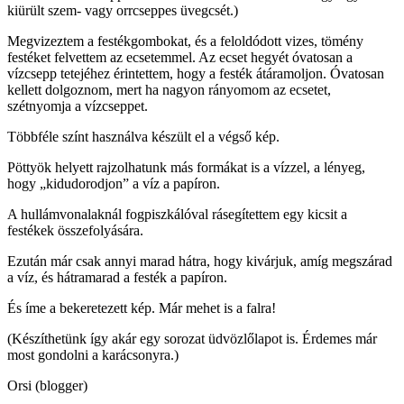
kiürült szem- vagy orrcseppes üvegcsét.)
Megvizeztem a festékgombokat, és a feloldódott vizes, tömény
festéket felvettem az ecsetemmel. Az ecset hegyét óvatosan a
vízcsepp tetejéhez érintettem, hogy a festék átáramoljon. Óvatosan
kellett dolgoznom, mert ha nagyon rányomom az ecsetet,
szétnyomja a vízcseppet.
Többféle színt használva készült el a végső kép.
Pöttyök helyett rajzolhatunk más formákat is a vízzel, a lényeg,
hogy „kidudorodjon” a víz a papíron.
A hullámvonalaknál fogpiszkálóval rásegítettem egy kicsit a
festékek összefolyására.
Ezután már csak annyi marad hátra, hogy kivárjuk, amíg megszárad
a víz, és hátramarad a festék a papíron.
És íme a bekeretezett kép. Már mehet is a falra!
(Készíthetünk így akár egy sorozat üdvözlőlapot is. Érdemes már
most gondolni a karácsonyra.)
Orsi (blogger)