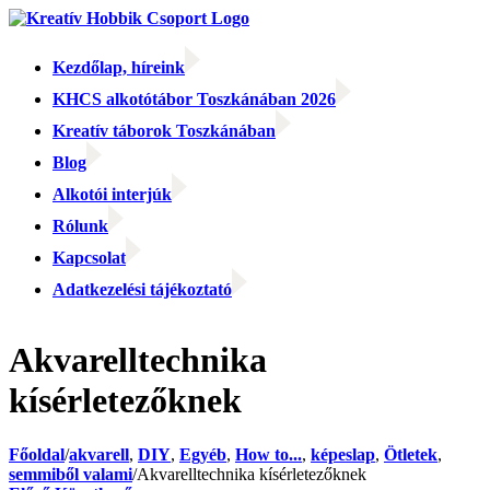
Kihagyás
Kezdőlap, híreink
KHCS alkotótábor Toszkánában 2026
Kreatív táborok Toszkánában
Blog
Alkotói interjúk
Rólunk
Kapcsolat
Adatkezelési tájékoztató
Facebook
Facebook
Email:
Akvarelltechnika
kísérletezőknek
Főoldal
/
akvarell
,
DIY
,
Egyéb
,
How to...
,
képeslap
,
Ötletek
,
semmiből valami
/
Akvarelltechnika kísérletezőknek