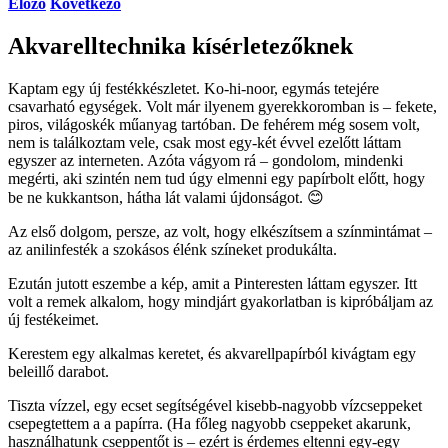
Előző
Következő
Akvarelltechnika kísérletezőknek
Kaptam egy új festékkészletet. Ko-hi-noor, egymás tetejére
csavarható egységek. Volt már ilyenem gyerekkoromban is – fekete,
piros, világoskék műanyag tartóban. De fehérem még sosem volt,
nem is találkoztam vele, csak most egy-két évvel ezelőtt láttam
egyszer az interneten. Azóta vágyom rá – gondolom, mindenki
megérti, aki szintén nem tud úgy elmenni egy papírbolt előtt, hogy
be ne kukkantson, hátha lát valami újdonságot. 😊
Az első dolgom, persze, az volt, hogy elkészítsem a színmintámat –
az anilinfesték a szokásos élénk színeket produkálta.
Ezután jutott eszembe a kép, amit a Pinteresten láttam egyszer. Itt
volt a remek alkalom, hogy mindjárt gyakorlatban is kipróbáljam az
új festékeimet.
Kerestem egy alkalmas keretet, és akvarellpapírból kivágtam egy
beleillő darabot.
Tiszta vízzel, egy ecset segítségével kisebb-nagyobb vízcseppeket
csepegtettem a a papírra. (Ha főleg nagyobb cseppeket akarunk,
használhatunk cseppentőt is – ezért is érdemes eltenni egy-egy