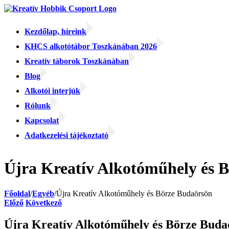
Kihagyás
Kezdőlap, híreink
KHCS alkotótábor Toszkánában 2026
Kreatív táborok Toszkánában
Blog
Alkotói interjúk
Rólunk
Kapcsolat
Adatkezelési tájékoztató
Facebook
Facebook
Email:
Újra Kreatív Alkotóműhely és 
Főoldal
/
Egyéb
/
Újra Kreatív Alkotóműhely és Börze Budaörsön
Előző
Következő
Újra Kreatív Alkotóműhely és Börze Buda