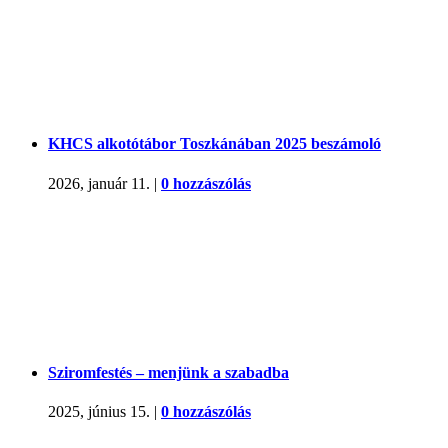
KHCS alkotótábor Toszkánában 2025 beszámoló
2026, január 11.
|
0 hozzászólás
Sziromfestés – menjünk a szabadba
2025, június 15.
|
0 hozzászólás