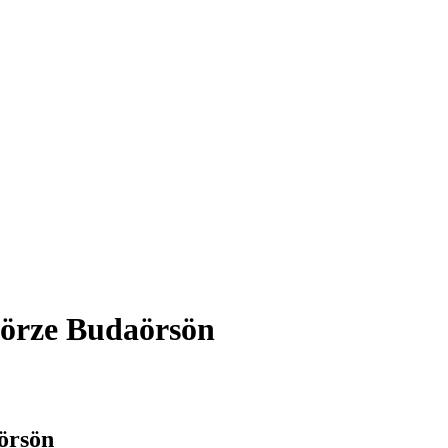
Börze Budaörsön
örsön