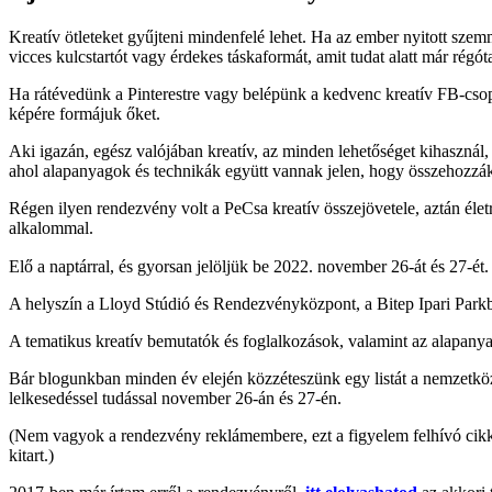
Kreatív ötleteket gyűjteni mindenfelé lehet. Ha az ember nyitott szemm
vicces kulcstartót vagy érdekes táskaformát, amit tudat alatt már régóta
Ha rátévedünk a Pinterestre vagy belépünk a kedvenc kreatív FB-cso
képére formájuk őket.
Aki igazán, egész valójában kreatív, az minden lehetőséget kihasznál,
ahol alapanyagok és technikák együtt vannak jelen, hogy összehozzák
Régen ilyen rendezvény volt a PeCsa kreatív összejövetele, aztán éle
alkalommal.
Elő a naptárral, és gyorsan jelöljük be 2022. november 26-át és 27-ét.
A helyszín a Lloyd Stúdió és Rendezvényközpont, a Bitep Ipari Parkb
A tematikus kreatív bemutatók és foglalkozások, valamint az alapanya
Bár blogunkban minden év elején közzéteszünk egy listát a nemzetközi 
lelkesedéssel tudással november 26-án és 27-én.
(Nem vagyok a rendezvény reklámembere, ezt a figyelem felhívó cikket
kitart.)