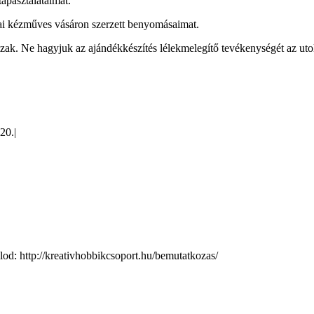
tapasztalataimat.
i kézműves vásáron szerzett benyomásaimat.
zak. Ne hagyjuk az ajándékkészítés lélekmelegítő tevékenységét az utols
20.
|
d: http://kreativhobbikcsoport.hu/bemutatkozas/