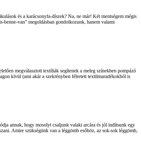
ikulások és a karácsonyfa-díszek? Na, ne már! Két mentségem mégis
i-is-benne-van” megoldásban gondolkozunk, hanem valami
elelően megválasztott textíliák segítenek a meleg színekben pompázó
gon kívül (ami akár a szekrényben félretett textilmaradékokból is
dja annak, hogy mosolyt csaljunk valaki arcára és jól indítsunk egy
játszani. Amire szükségünk van a léggömb esőhöz, az sok-sok léggömb,