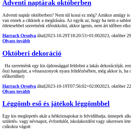
Adventi naptárak októberben
Adventi naptár októberben? Nem túl korai ez még? Amikor amúgy is 
van ennek a cikknek a megírására. Az egyik az, hogy ha nem a sabl
ötletesebbel szeretnénk előrukkolni, akkor igenis, nem árt időben elke
Harrach Orsolya
által
|
2023-10-29T18:20:53+01:00
2023, október 29
Olvass tovább
Októberi dekoráció
Ha szeretnénk egy kis újdonsággal feldobni a lakás dekorációját, re
őszi hangulat, a vénasszonyok nyara felidézésében, még akkor is, ha 
előkerülhet)
Harrach Orsolya
által
|
2023-10-19T07:56:02+02:00
2023, október 22
Olvass tovább
Léggömb eső és játékok léggömbbel
Egy kis meglepetés akár a hétköznapokat is felvidíthatja, ünnepek al
születés- vagy névnapot, évfordulót, iskolakezdést vagy sikeresen le
csíkokra vágott