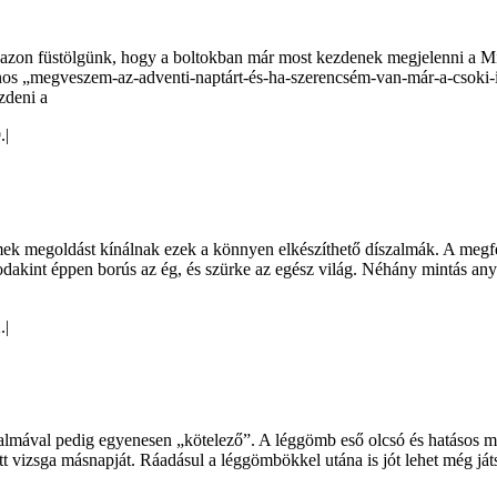
azon füstölgünk, hogy a boltokban már most kezdenek megjelenni a M
onos „megveszem-az-adventi-naptárt-és-ha-szerencsém-van-már-a-csok
zdeni a
.
|
mek megoldást kínálnak ezek a könnyen elkészíthető díszalmák. A megf
odakint éppen borús az ég, és szürke az egész világ. Néhány mintás anya
.
|
kalmával pedig egyenesen „kötelező”. A léggömb eső olcsó és hatásos mó
tett vizsga másnapját. Ráadásul a léggömbökkel utána is jót lehet még 