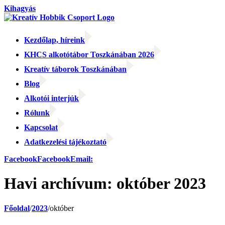
Kihagyás
Kezdőlap, híreink
KHCS alkotótábor Toszkánában 2026
Kreatív táborok Toszkánában
Blog
Alkotói interjúk
Rólunk
Kapcsolat
Adatkezelési tájékoztató
Facebook
Facebook
Email:
Havi archívum:
október 2023
Főoldal
/
2023
/
október