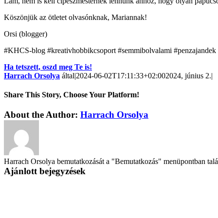
Lám, nem is kell cipészmesternek lennünk ahhoz, hogy olyan papucsot
Köszönjük az ötletet olvasónknak, Mariannak!
Orsi (blogger)
#KHCS-blog #kreativhobbikcsoport #semmibolvalami #penzajandek
Ha tetszett, oszd meg Te is!
Harrach Orsolya
által
|
2024-06-02T17:11:33+02:00
2024, június 2.
|
Share This Story, Choose Your Platform!
About the Author:
Harrach Orsolya
Harrach Orsolya bemutatkozását a "Bemutatkozás" menüpontban találo
Ajánlott bejegyzések