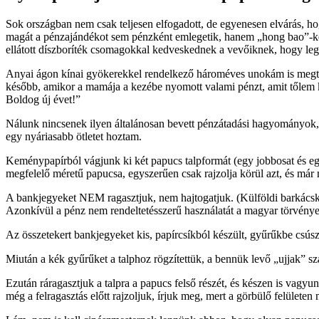
Sok országban nem csak teljesen elfogadott, de egyenesen elvárás, h
magát a pénzajándékot sem pénzként emlegetik, hanem „hong bao”-ként 
ellátott díszboríték csomagokkal kedveskednek a vevőiknek, hogy leg
Anyai ágon kínai gyökerekkel rendelkező hároméves unokám is megtap
később, amikor a mamája a kezébe nyomott valami pénzt, amit tőlem ké
Boldog új évet!”
Nálunk nincsenek ilyen általánosan bevett pénzátadási hagyományok, í
egy nyáriasabb ötletet hoztam.
Keménypapírból vágjunk ki két papucs talpformát (egy jobbosat és egy
megfelelő méretű papucsa, egyszerűen csak rajzolja körül azt, és már 
A bankjegyeket NEM ragasztjuk, nem hajtogatjuk. (Külföldi barkácsk
Azonkívül a pénz nem rendeltetésszerű használatát a magyar törvények 
Az összetekert bankjegyeket kis, papírcsíkból készült, gyűrűkbe csúsz
Miután a kék gyűrűket a talphoz rögzítettük, a bennük levő „ujjak” 
Ezután ráragasztjuk a talpra a papucs felső részét, és készen is vagyunk
még a felragasztás előtt rajzoljuk, írjuk meg, mert a görbülő felülete