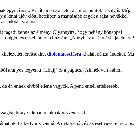
ak egymásnak. Kínában erre a célra a „piros boríték” szolgál. Még
 a kínai újév előtti hetekben a márkásabb cégek a saját nevükkel
azottaiknak szánnak.
 is ragadt benne az élmény. Olyannyira, hogy néhány hónappal
a dolgot, és ezzel jött oda hozzám: „Nagyi, ez a Te újévi ajándékod!
ifejezetten érettségire,
diplomaosztásra
kitalált pénzajándékot. Ma
ából arányos legyen a „lábujj” és a papucs. (Akinek van otthon
de én ennek elvből ellene vagyok. A pénz ennél értékesebb.
asságba, hogy valóban ujjaknak nézzenek ki.
lhatjuk, ha kedvünk van rá. A dekorációt, és az esetleges feliratot is,