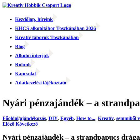
Kihagyás
Kezdőlap, híreink
KHCS alkotótábor Toszkánában 2026
Kreatív táborok Toszkánában
Blog
Alkotói interjúk
Rólunk
Kapcsolat
Adatkezelési tájékoztató
Facebook
Facebook
Email:
Nyári pénzajándék – a strandpa
Főoldal
/
ajándékozás
,
DIY
,
Egyéb
,
How to...
,
Kreatív
,
semmiből v
Előző
Következő
Nyári pénzajándék – a strandpapucs drága