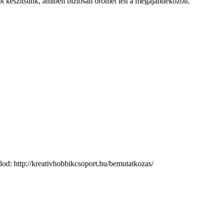
 készítsünk, amiben biztosan örömét leli a megajándékozott.
d: http://kreativhobbikcsoport.hu/bemutatkozas/