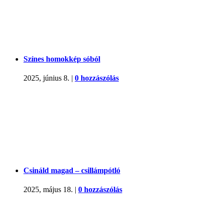
Színes homokkép sóból
2025, június 8.
|
0 hozzászólás
Csináld magad – csillámpótló
2025, május 18.
|
0 hozzászólás