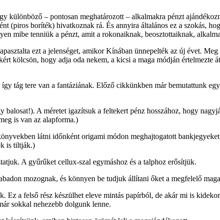
ogy különböző – pontosan meghatározott – alkalmakra pénzt ajándékozn
(piros boríték) hivatkoznak rá. És annyira általános ez a szokás, hogy
yen mibe tenniük a pénzt, amit a rokonaiknak, beosztottaiknak, alkalm
asztalta ezt a jelenséget, amikor Kínában ünnepelték az új évet. Meg
rt kölcsön, hogy adja oda nekem, a kicsi a maga módján értelmezte át 
gy tág tere van a fantáziának. Előző cikkünkben már bemutattunk egy k
 balosat!). A méretet igazítsuk a feltekert pénz hosszához, hogy nagyj
meg is van az alapforma.)
önyvekben látni időnként origami módon meghajtogatott bankjegyeket, 
is tiltják.)
tatjuk. A gyűrűket cellux-szal egymáshoz és a talphoz erősítjük.
szabadon mozognak, és könnyen be tudjuk állítani őket a megfelelő mag
. Ez a felső rész készülhet eleve mintás papírból, de akár mi is kidekorá
n már sokkal nehezebb dolgunk lenne.