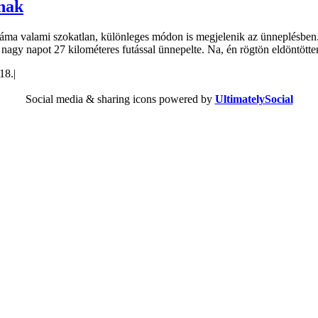
snak
áma valami szokatlan, különleges módon is megjelenik az ünneplésben. 
ő a nagy napot 27 kilométeres futással ünnepelte. Na, én rögtön eldöntö
18.
|
Social media & sharing icons powered by
UltimatelySocial