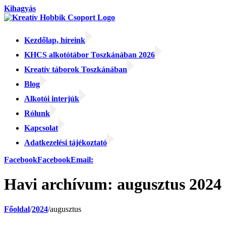
Kihagyás
Kezdőlap, híreink
KHCS alkotótábor Toszkánában 2026
Kreatív táborok Toszkánában
Blog
Alkotói interjúk
Rólunk
Kapcsolat
Adatkezelési tájékoztató
Facebook
Facebook
Email:
Havi archívum:
augusztus 2024
Főoldal
/
2024
/
augusztus