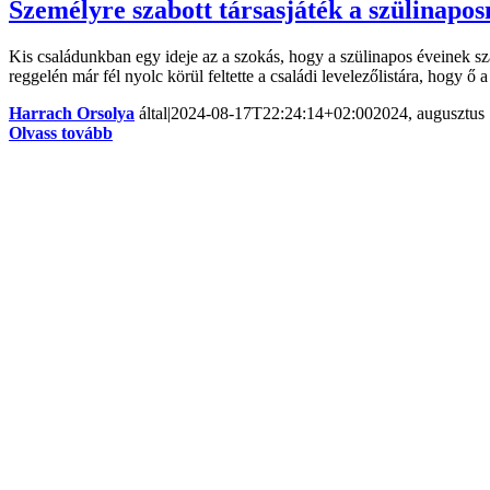
Személyre szabott társasjáték a szülinapo
Kis családunkban egy ideje az a szokás, hogy a szülinapos éveinek sz
reggelén már fél nyolc körül feltette a családi levelezőlistára, hogy 
Harrach Orsolya
által
|
2024-08-17T22:24:14+02:00
2024, augusztus 
Olvass tovább