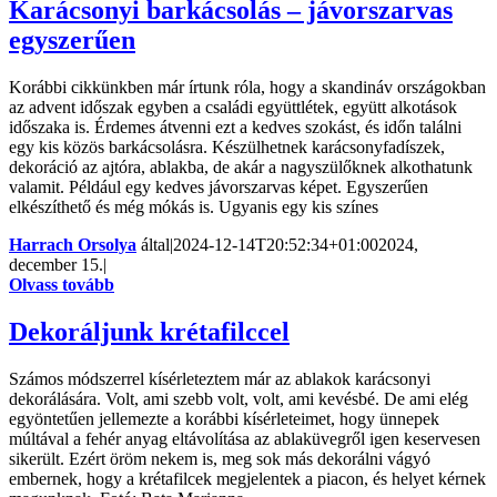
Karácsonyi barkácsolás – jávorszarvas
egyszerűen
Korábbi cikkünkben már írtunk róla, hogy a skandináv országokban
az advent időszak egyben a családi együttlétek, együtt alkotások
időszaka is. Érdemes átvenni ezt a kedves szokást, és időn találni
egy kis közös barkácsolásra. Készülhetnek karácsonyfadíszek,
dekoráció az ajtóra, ablakba, de akár a nagyszülőknek alkothatunk
valamit. Például egy kedves jávorszarvas képet. Egyszerűen
elkészíthető és még mókás is. Ugyanis egy kis színes
Harrach Orsolya
által
|
2024-12-14T20:52:34+01:00
2024,
december 15.
|
Olvass tovább
Dekoráljunk krétafilccel
Számos módszerrel kísérleteztem már az ablakok karácsonyi
dekorálására. Volt, ami szebb volt, volt, ami kevésbé. De ami elég
egyöntetűen jellemezte a korábbi kísérleteimet, hogy ünnepek
múltával a fehér anyag eltávolítása az ablaküvegről igen keservesen
sikerült. Ezért öröm nekem is, meg sok más dekorálni vágyó
embernek, hogy a krétafilcek megjelentek a piacon, és helyet kérnek