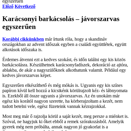
egyszerűen
Előző
Következő
Karácsonyi barkácsolás – jávorszarvas
egyszerűen
Korábbi cikkünkben
már írtunk róla, hogy a skandináv
országokban az advent időszak egyben a családi együttlétek, együtt
alkotások időszaka is.
Érdemes átvenni ezt a kedves szokást, és időn találni egy kis közös
barkácsolásra. Készülhetnek karácsonyfadíszek, dekoráció az ajtóra,
ablakba, de akár a nagyszülőknek alkothatunk valamit. Például egy
kedves jávorszarvas képet.
Egyszerűen elkészíthető és még mókás is. Ugyanis egy kis színes
papíron kívül kell hozzá a kicsikénk körülrajzolt kéz- és lábnyomata
is. Ezekből áll össze ugyanis a jávorszarvas. Az én unokám már
egész kis korától nagyon szerette, ha körberajzoltam a kezét, nem
tudott betelni vele, egész füzeteink vannak kézrajzokkal.
Most meg már ő rajzolja körül a saját kezét, meg persze a miénket is.
Szóval, ne hagyjuk ki őket ebből a remek szórakozásból. Amelyik
gyerek még nem próbálta, annak nagyon jó gyakorlat is a