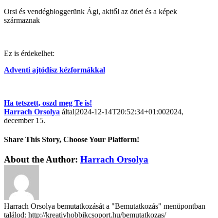
Orsi és vendégbloggerünk Ági, akitől az ötlet és a képek
származnak
Ez is érdekelhet:
Adventi ajtódísz kézformákkal
Ha tetszett, oszd meg Te is!
Harrach Orsolya
által
|
2024-12-14T20:52:34+01:00
2024,
december 15.
|
Share This Story, Choose Your Platform!
About the Author:
Harrach Orsolya
Harrach Orsolya bemutatkozását a "Bemutatkozás" menüpontban
találod: http://kreativhobbikcsoport.hu/bemutatkozas/