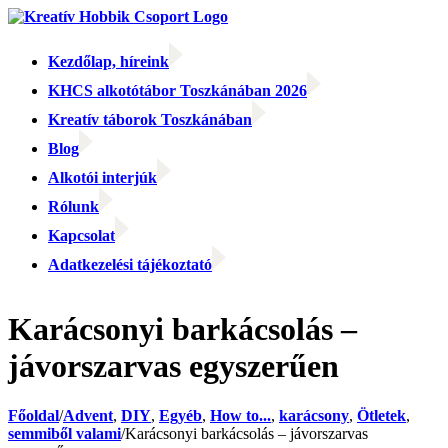
Kihagyás
Kezdőlap, híreink
KHCS alkotótábor Toszkánában 2026
Kreatív táborok Toszkánában
Blog
Alkotói interjúk
Rólunk
Kapcsolat
Adatkezelési tájékoztató
Facebook
Facebook
Email:
Karácsonyi barkácsolás –
jávorszarvas egyszerűen
Főoldal
/
Advent
,
DIY
,
Egyéb
,
How to...
,
karácsony
,
Ötletek
,
semmiből valami
/
Karácsonyi barkácsolás – jávorszarvas