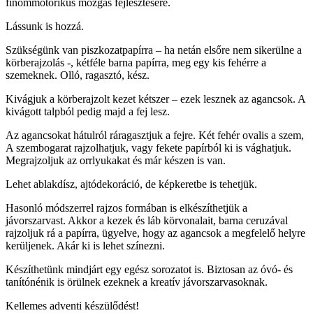
finommotorikus mozgás fejlesztésére.
Lássunk is hozzá.
Szükségünk van piszkozatpapírra – ha netán elsőre nem sikerülne a
körberajzolás -, kétféle barna papírra, meg egy kis fehérre a
szemeknek. Olló, ragasztó, kész.
Kivágjuk a körberajzolt kezet kétszer – ezek lesznek az agancsok. A
kivágott talpból pedig majd a fej lesz.
Az agancsokat hátulról ráragasztjuk a fejre. Két fehér ovalis a szem,
A szembogarat rajzolhatjuk, vagy fekete papírból ki is vághatjuk.
Megrajzoljuk az orrlyukakat és már készen is van.
Lehet ablakdísz, ajtódekoráció, de képkeretbe is tehetjük.
Hasonló módszerrel rajzos formában is elkészíthetjük a
jávorszarvast. Akkor a kezek és láb körvonalait, barna ceruzával
rajzoljuk rá a papírra, ügyelve, hogy az agancsok a megfelelő helyre
kerüljenek. Akár ki is lehet színezni.
Készíthetünk mindjárt egy egész sorozatot is. Biztosan az óvó- és
tanítónénik is örülnek ezeknek a kreatív jávorszarvasoknak.
Kellemes adventi készülődést!