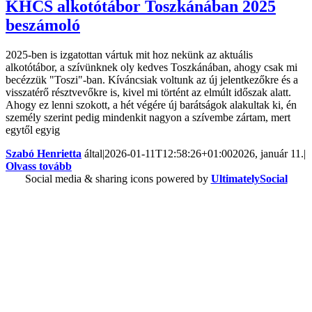
KHCS alkotótábor Toszkánában 2025
beszámoló
2025-ben is izgatottan vártuk mit hoz nekünk az aktuális
alkotótábor, a szívünknek oly kedves Toszkánában, ahogy csak mi
becézzük "Toszi"-ban. Kíváncsiak voltunk az új jelentkezőkre és a
visszatérő résztvevőkre is, kivel mi történt az elmúlt időszak alatt.
Ahogy ez lenni szokott, a hét végére új barátságok alakultak ki, én
személy szerint pedig mindenkit nagyon a szívembe zártam, mert
egytől egyig
Szabó Henrietta
által
|
2026-01-11T12:58:26+01:00
2026, január 11.
|
Olvass tovább
Social media & sharing icons powered by
UltimatelySocial