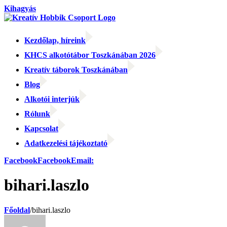
Kihagyás
Kezdőlap, híreink
KHCS alkotótábor Toszkánában 2026
Kreatív táborok Toszkánában
Blog
Alkotói interjúk
Rólunk
Kapcsolat
Adatkezelési tájékoztató
Facebook
Facebook
Email:
bihari.laszlo
Főoldal
/
bihari.laszlo