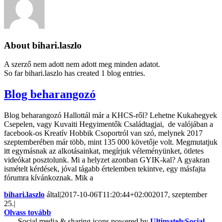
About
bihari.laszlo
A szerző nem adott nem adott meg minden adatot.
So far bihari.laszlo has created 1 blog entries.
Blog beharangozó
Blog beharangozó Hallottál már a KHCS-ről? Lehetne Kukahegyek
Csepelen, vagy Kuvaiti Hegyimentők Családtagjai, de valójában a
facebook-os Kreatív Hobbik Csoportról van szó, melynek 2017
szeptemberében már több, mint 135 000 követője volt. Megmutatjuk
itt egymásnak az alkotásainkat, megírjuk véleményünket, ötletes
videókat posztolunk. Mi a helyzet azonban GYIK-kal? A gyakran
ismételt kérdések, jóval tágabb értelemben tekintve, egy másfajta
fórumra kívánkoznak. Mik a
bihari.laszlo
által
|
2017-10-06T11:20:44+02:00
2017, szeptember
25.
|
Olvass tovább
Social media & sharing icons powered by
UltimatelySocial