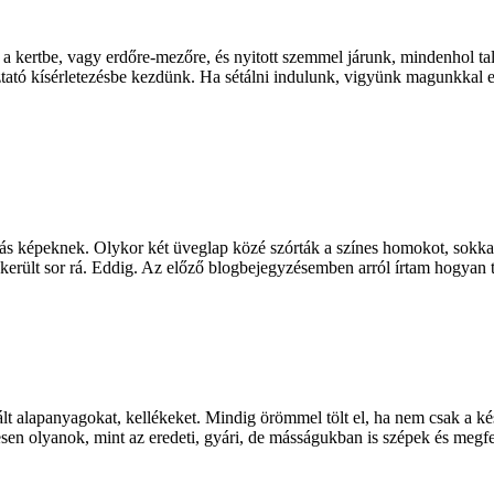
a kertbe, vagy erdőre-mezőre, és nyitott szemmel járunk, mindenhol tal
ztató kísérletezésbe kezdünk. Ha sétálni indulunk, vigyünk magunkkal e
tás képeknek. Olykor két üveglap közé szórták a színes homokot, sokkal
került sor rá. Eddig. Az előző blogbejegyzésemben arról írtam hogyan 
ált alapanyagokat, kellékeket. Mindig örömmel tölt el, ha nem csak a k
jesen olyanok, mint az eredeti, gyári, de másságukban is szépek és meg