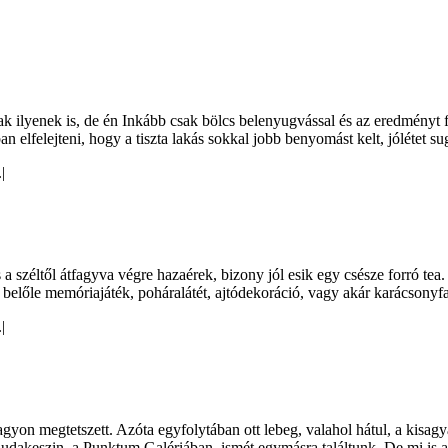
|
k ilyenek is, de én Inkább csak bölcs belenyugvással és az eredményt 
an elfelejteni, hogy a tiszta lakás sokkal jobb benyomást kelt, jólétet 
.
|
a széltől átfagyva végre hazaérek, bizony jól esik egy csésze forró tea.
belőle memóriajáték, poháralátét, ajtódekoráció, vagy akár karácsonyfadís
.
|
gyon megtetszett. Azóta egyfolytában ott lebeg, valahol hátul, a kisag
akeszin, a Punktum Galériában, ismét egymásra találtunk. De mi is az