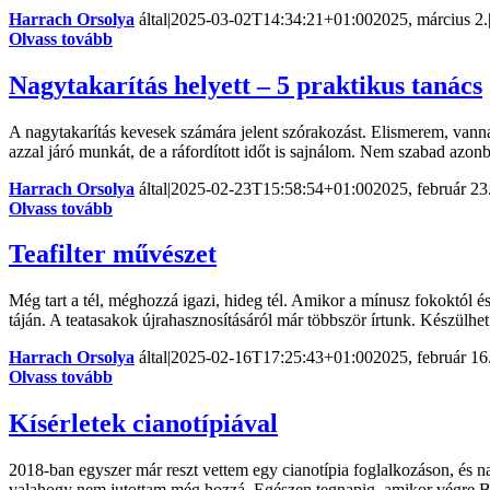
Harrach Orsolya
által
|
2025-03-02T14:34:21+01:00
2025, március 2.
Olvass tovább
Nagytakarítás helyett – 5 praktikus tanács
A nagytakarítás kevesek számára jelent szórakozást. Elismerem, vanna
azzal járó munkát, de a ráfordított időt is sajnálom. Nem szabad azonb
Harrach Orsolya
által
|
2025-02-23T15:58:54+01:00
2025, február 23
Olvass tovább
Teafilter művészet
Még tart a tél, méghozzá igazi, hideg tél. Amikor a mínusz fokoktól és 
táján. A teatasakok újrahasznosításáról már többször írtunk. Készülhet 
Harrach Orsolya
által
|
2025-02-16T17:25:43+01:00
2025, február 16
Olvass tovább
Kísérletek cianotípiával
2018-ban egyszer már reszt vettem egy cianotípia foglalkozáson, és na
valahogy nem jutottam még hozzá. Egészen tegnapig, amikor végre Bud