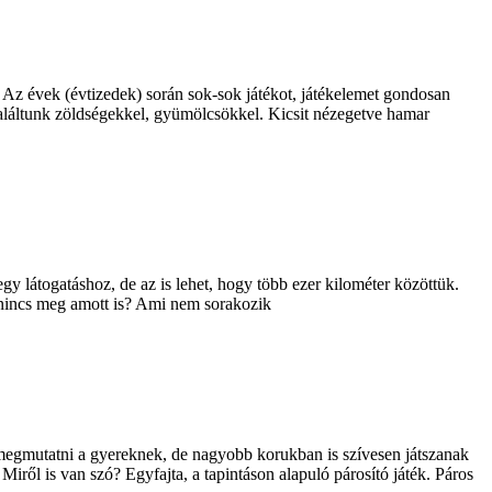
. Az évek (évtizedek) során sok-sok játékot, játékelemet gondosan
találtunk zöldségekkel, gyümölcsökkel. Kicsit nézegetve hamar
 látogatáshoz, de az is lehet, hogy több ezer kilométer közöttük.
i nincs meg amott is? Ami nem sorakozik
 megmutatni a gyereknek, de nagyobb korukban is szívesen játszanak
 Miről is van szó? Egyfajta, a tapintáson alapuló párosító játék. Páros