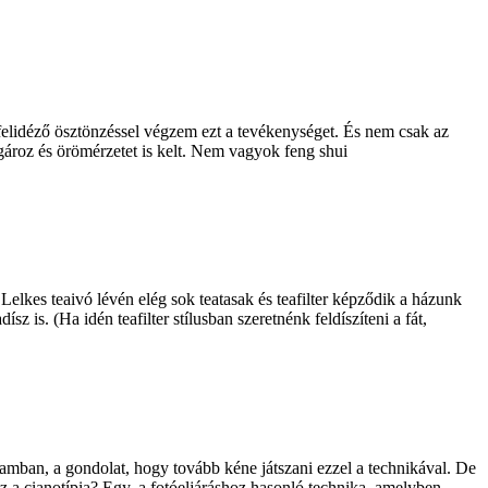
felidéző ösztönzéssel végzem ezt a tevékenységet. És nem csak az
sugároz és örömérzetet is kelt. Nem vagyok feng shui
 Lelkes teaivó lévén elég sok teatasak és teafilter képződik a házunk
z is. (Ha idén teafilter stílusban szeretnénk feldíszíteni a fát,
yamban, a gondolat, hogy tovább kéne játszani ezzel a technikával. De
 a cianotípia? Egy, a fotóeljáráshoz hasonló technika, amelyben