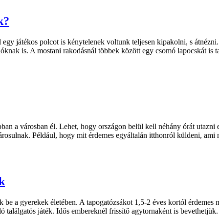
k?
egy játékos polcot is kénytelenek voltunk teljesen kipakolni, s átnézni
ióknak is. A mostani rakodásnál többek között egy csomó lapocskát is 
a városban él. Lehet, hogy országon belül kell néhány órát utazni egy
párosulnak. Például, hogy mit érdemes egyáltalán itthonról küldeni, am
|
k
ek be a gyerekek életében. A tapogatózsákot 1,5-2 éves kortól érdemes
ó találgatós játék. Idős embereknél frissítő agytornaként is bevethetjük.