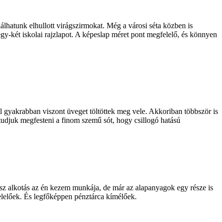
álhatunk elhullott virágszirmokat. Még a városi séta közben is
gy-két iskolai rajzlapot. A képeslap méret pont megfelelő, és könnyen
 gyakrabban viszont üveget töltöttek meg vele. Akkoriban többször is
tudjuk megfesteni a finom szemű sót, hogy csillogó hatású
ész alkotás az én kezem munkája, de már az alapanyagok egy része is
felelőek. És legfőképpen pénztárca kímélőek.