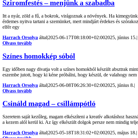
Sziromfestés – menjünk a szabadba
Itt a nyár, zöld a fű, a bokrok, virágoznak a növények. Ha kimegyünk 
érdemes nyitva tartani a szemünket, mert mindjárt érdekes és szórako
elfér egy
Harrach Orsolya
által
|
2025-06-17T08:18:00+02:00
2025, június 15.
|
Olvass tovább
Színes homokkép sóból
Egy időben nagy divatja volt a színes homokból készült absztrak min
eszembe jutott, hogy ki kéne próbálni, hogy készül, de valahogy nem 
Harrach Orsolya
által
|
2025-06-08T06:26:30+02:00
2025, június 8.
|
Olvass tovább
Csináld magad – csillámpótló
Szeretem saját kezűleg, magam elkészíteni a kreatív alkotáshoz haszn
a kezem alól kerül ki. Az így elkészült dolgok persze nem mindig tel
Harrach Orsolya
által
|
2025-05-18T18:31:02+02:00
2025, május 18.
|