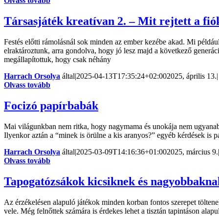
Olvass tovább
Társasjáték kreatívan 2. – Mit rejtett a fió
Festés előtti rámolásnál sok minden az ember kezébe akad. Mi például 
elraktároztunk, arra gondolva, hogy jó lesz majd a következő generác
megállapítottuk, hogy csak néhány
Harrach Orsolya
által
|
2025-04-13T17:35:24+02:00
2025, április 13.
|
Olvass tovább
Focizó papírbabák
Mai világunkban nem ritka, hogy nagymama és unokája nem ugyanabban 
Ilyenkor aztán a “minek is örülne a kis aranyos?” egyéb kérdések is 
Harrach Orsolya
által
|
2025-03-09T14:16:36+01:00
2025, március 9.
Olvass tovább
Tapogatózsákok kicsiknek és nagyobbakna
Az érzékelésen alapuló játékok minden korban fontos szerepet tölten
vele. Még felnőttek számára is érdekes lehet a tisztán tapintáson alapul