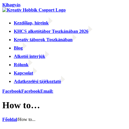
Kihagyás
Kezdőlap, híreink
KHCS alkotótábor Toszkánában 2026
Kreatív táborok Toszkánában
Blog
Alkotói interjúk
Rólunk
Kapcsolat
Adatkezelési tájékoztató
Facebook
Facebook
Email:
How to…
Főoldal
/
How to...