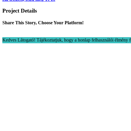
Project Details
Share This Story, Choose Your Platform!
Kedves Látogató! Tájékoztatjuk, hogy a honlap felhasználói élmény f
Go
to
Top