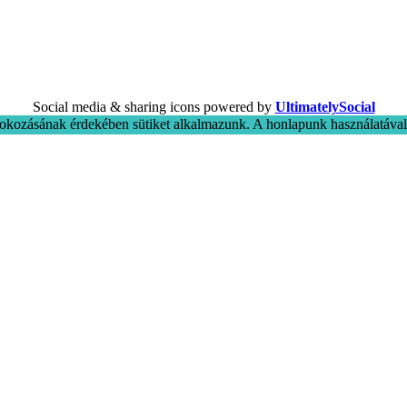
Social media & sharing icons powered by
UltimatelySocial
okozásának érdekében sütiket alkalmazunk. A honlapunk használatával 