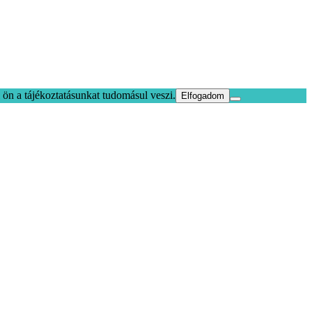
ön a tájékoztatásunkat tudomásul veszi.
Elfogadom