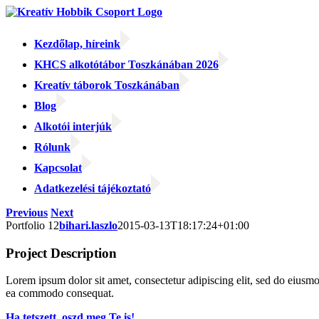
Kihagyás
Kezdőlap, híreink
KHCS alkotótábor Toszkánában 2026
Kreatív táborok Toszkánában
Blog
Alkotói interjúk
Rólunk
Kapcsolat
Adatkezelési tájékoztató
Facebook
Facebook
Email:
Previous
Next
Portfolio 12
bihari.laszlo
2015-03-13T18:17:24+01:00
Project Description
Lorem ipsum dolor sit amet, consectetur adipiscing elit, sed do eiusmo
ea commodo consequat.
Ha tetszett, oszd meg Te is!