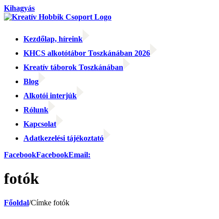
Kihagyás
Kezdőlap, híreink
KHCS alkotótábor Toszkánában 2026
Kreatív táborok Toszkánában
Blog
Alkotói interjúk
Rólunk
Kapcsolat
Adatkezelési tájékoztató
Facebook
Facebook
Email:
fotók
Főoldal
/
Címke
fotók