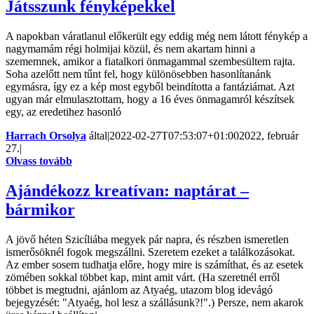
Játsszunk fényképekkel
A napokban váratlanul előkerült egy eddig még nem látott fénykép a
nagymamám régi holmijai közül, és nem akartam hinni a
szememnek, amikor a fiatalkori önmagammal szembesültem rajta.
Soha azelőtt nem tűnt fel, hogy különösebben hasonlítanánk
egymásra, így ez a kép most egyből beindította a fantáziámat. Azt
ugyan már elmulasztottam, hogy a 16 éves önmagamról készítsek
egy, az eredetihez hasonló
Harrach Orsolya
által
|
2022-02-27T07:53:07+01:00
2022, február
27.
|
Olvass tovább
Ajándékozz kreatívan: naptárat –
bármikor
A jövő héten Szicíliába megyek pár napra, és részben ismeretlen
ismerősöknél fogok megszállni. Szeretem ezeket a találkozásokat.
Az ember sosem tudhatja előre, hogy mire is számíthat, és az esetek
zömében sokkal többet kap, mint amit várt. (Ha szeretnél erről
többet is megtudni, ajánlom az Atyaég, utazom blog idevágó
bejegyzését: "Atyaég, hol lesz a szállásunk?!".) Persze, nem akarok