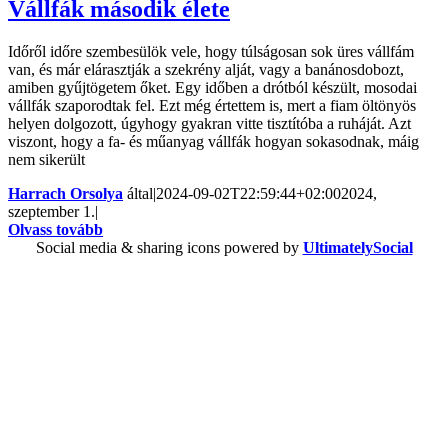
Vállfák második élete
Időről időre szembesülök vele, hogy túlságosan sok üres vállfám
van, és már elárasztják a szekrény alját, vagy a banánosdobozt,
amiben gyűjtögetem őket. Egy időben a drótból készült, mosodai
vállfák szaporodtak fel. Ezt még értettem is, mert a fiam öltönyös
helyen dolgozott, úgyhogy gyakran vitte tisztítóba a ruháját. Azt
viszont, hogy a fa- és műanyag vállfák hogyan sokasodnak, máig
nem sikerült
Harrach Orsolya
által
|
2024-09-02T22:59:44+02:00
2024,
szeptember 1.
|
Olvass tovább
Social media & sharing icons powered by
UltimatelySocial