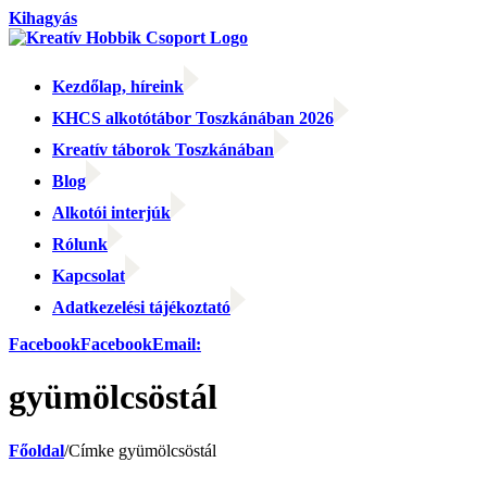
Kihagyás
Kezdőlap, híreink
KHCS alkotótábor Toszkánában 2026
Kreatív táborok Toszkánában
Blog
Alkotói interjúk
Rólunk
Kapcsolat
Adatkezelési tájékoztató
Facebook
Facebook
Email:
gyümölcsöstál
Főoldal
/
Címke
gyümölcsöstál