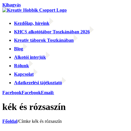
Kihagyás
Kezdőlap, híreink
KHCS alkotótábor Toszkánában 2026
Kreatív táborok Toszkánában
Blog
Alkotói interjúk
Rólunk
Kapcsolat
Adatkezelési tájékoztató
Facebook
Facebook
Email:
kék és rózsaszín
Főoldal
/
Címke
kék és rózsaszín