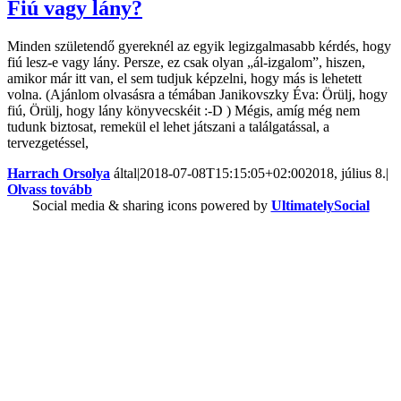
Fiú vagy lány?
Minden születendő gyereknél az egyik legizgalmasabb kérdés, hogy
fiú lesz-e vagy lány. Persze, ez csak olyan „ál-izgalom”, hiszen,
amikor már itt van, el sem tudjuk képzelni, hogy más is lehetett
volna. (Ajánlom olvasásra a témában Janikovszky Éva: Örülj, hogy
fiú, Örülj, hogy lány könyvecskéit :-D ) Mégis, amíg még nem
tudunk biztosat, remekül el lehet játszani a találgatással, a
tervezgetéssel,
Harrach Orsolya
által
|
2018-07-08T15:15:05+02:00
2018, július 8.
|
Olvass tovább
Social media & sharing icons powered by
UltimatelySocial