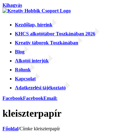
Kihagyás
Kezdőlap, híreink
KHCS alkotótábor Toszkánában 2026
Kreatív táborok Toszkánában
Blog
Alkotói interjúk
Rólunk
Kapcsolat
Adatkezelési tájékoztató
Facebook
Facebook
Email:
kleiszterpapír
Főoldal
/
Címke
kleiszterpapír