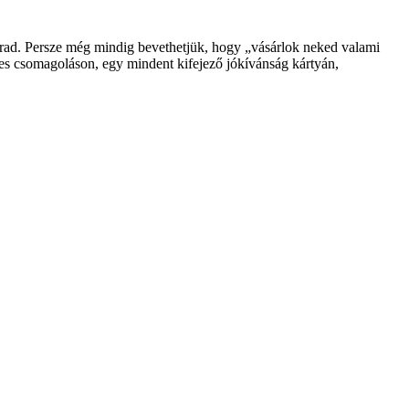
rad. Persze még mindig bevethetjük, hogy „vásárlok neked valami
ges csomagoláson, egy mindent kifejező jókívánság kártyán,