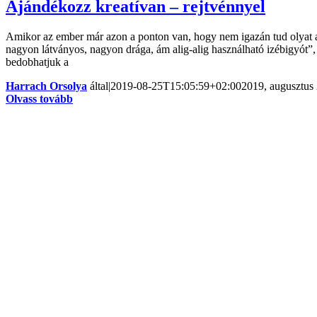
Ajándékozz kreatívan – rejtvénnyel
Amikor az ember már azon a ponton van, hogy nem igazán tud olyat a
nagyon látványos, nagyon drága, ám alig-alig használható izébigyót”
bedobhatjuk a
Harrach Orsolya
által
|
2019-08-25T15:05:59+02:00
2019, augusztus 
Olvass tovább