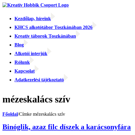
Kihagyás
Kezdőlap, híreink
KHCS alkotótábor Toszkánában 2026
Kreatív táborok Toszkánában
Blog
Alkotói interjúk
Rólunk
Kapcsolat
Adatkezelési tájékoztató
Facebook
Facebook
Email:
mézeskalács szív
Főoldal
/
Címke
mézeskalács szív
Binóglik, azaz filc díszek a karácsonyfára