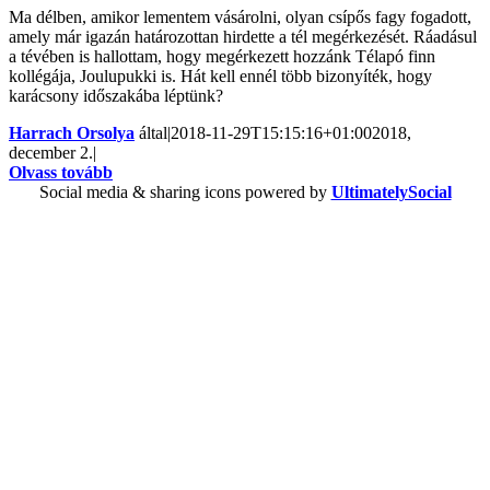
Ma délben, amikor lementem vásárolni, olyan csípős fagy fogadott,
amely már igazán határozottan hirdette a tél megérkezését. Ráadásul
a tévében is hallottam, hogy megérkezett hozzánk Télapó finn
kollégája, Joulupukki is. Hát kell ennél több bizonyíték, hogy
karácsony időszakába léptünk?
Harrach Orsolya
által
|
2018-11-29T15:15:16+01:00
2018,
december 2.
|
Olvass tovább
Social media & sharing icons powered by
UltimatelySocial