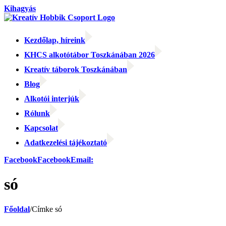
Kihagyás
Kezdőlap, híreink
KHCS alkotótábor Toszkánában 2026
Kreatív táborok Toszkánában
Blog
Alkotói interjúk
Rólunk
Kapcsolat
Adatkezelési tájékoztató
Facebook
Facebook
Email:
só
Főoldal
/
Címke
só