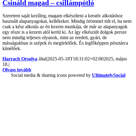
Csináld magad – csillámpótló
Szeretem saját kezűleg, magam elkészíteni a kreatív alkotáshoz
használt alapanyagokat, kellékeket. Mindig örömmel tölt el, ha nem
csak a kész alkotás az én kezem munkája, de már az alapanyagok
egy része is a kezem alól kerül ki. Az így elkészült dolgok persze
nem mindig teljesen olyanok, mint az eredeti, gyári, de
másságukban is szépek és megfelelőek. És legfőképpen pénztárca
kímélőek.
Harrach Orsolya
által
|
2025-05-18T18:31:02+02:00
2025, május
18.
|
Olvass tovább
Social media & sharing icons powered by
UltimatelySocial