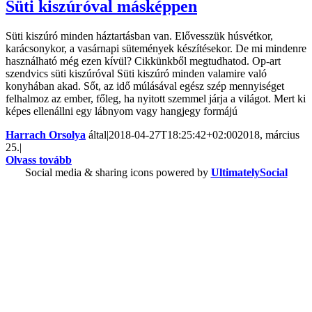
Süti kiszúróval másképpen
Süti kiszúró minden háztartásban van. Elővesszük húsvétkor,
karácsonykor, a vasárnapi sütemények készítésekor. De mi mindenre
használható még ezen kívül? Cikkünkből megtudhatod. Op-art
szendvics süti kiszúróval Süti kiszúró minden valamire való
konyhában akad. Sőt, az idő múlásával egész szép mennyiséget
felhalmoz az ember, főleg, ha nyitott szemmel járja a világot. Mert ki
képes ellenállni egy lábnyom vagy hangjegy formájú
Harrach Orsolya
által
|
2018-04-27T18:25:42+02:00
2018, március
25.
|
Olvass tovább
Social media & sharing icons powered by
UltimatelySocial