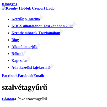
Kihagyás
Kezdőlap, híreink
KHCS alkotótábor Toszkánában 2026
Kreatív táborok Toszkánában
Blog
Alkotói interjúk
Rólunk
Kapcsolat
Adatkezelési tájékoztató
Facebook
Facebook
Email:
szalvétagyűrű
Főoldal
/
Címke
szalvétagyűrű