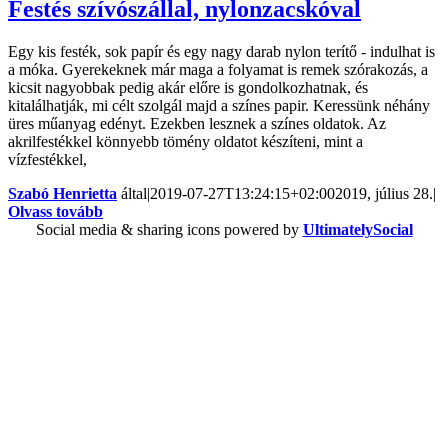
Festés szívószállal, nylonzacskóval
Egy kis festék, sok papír és egy nagy darab nylon terítő - indulhat is
a móka. Gyerekeknek már maga a folyamat is remek szórakozás, a
kicsit nagyobbak pedig akár előre is gondolkozhatnak, és
kitalálhatják, mi célt szolgál majd a színes papir. Keressünk néhány
üres műanyag edényt. Ezekben lesznek a színes oldatok. Az
akrilfestékkel könnyebb tömény oldatot készíteni, mint a
vízfestékkel,
Szabó Henrietta
által
|
2019-07-27T13:24:15+02:00
2019, július 28.
|
Olvass tovább
Social media & sharing icons powered by
UltimatelySocial