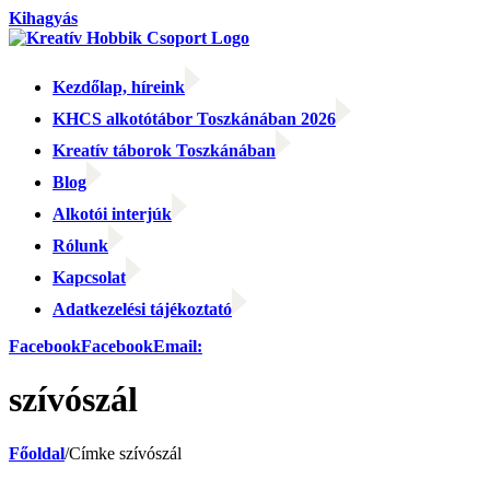
Kihagyás
Kezdőlap, híreink
KHCS alkotótábor Toszkánában 2026
Kreatív táborok Toszkánában
Blog
Alkotói interjúk
Rólunk
Kapcsolat
Adatkezelési tájékoztató
Facebook
Facebook
Email:
szívószál
Főoldal
/
Címke
szívószál