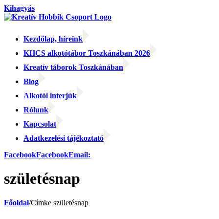
Kihagyás
Kezdőlap, híreink
KHCS alkotótábor Toszkánában 2026
Kreatív táborok Toszkánában
Blog
Alkotói interjúk
Rólunk
Kapcsolat
Adatkezelési tájékoztató
Facebook
Facebook
Email:
születésnap
Főoldal
/
Címke
születésnap