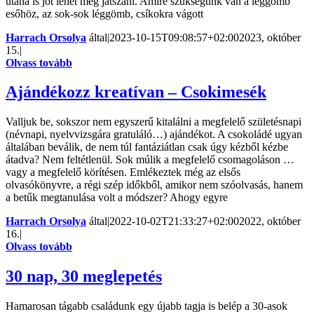
utána is jót lehet még játszani. Amire szükségünk van a léggömb
esőhöz, az sok-sok léggömb, csíkokra vágott
Harrach Orsolya
által
|
2023-10-15T09:08:57+02:00
2023, október
15.
|
Olvass tovább
Ajándékozz kreatívan – Csokimesék
Valljuk be, sokszor nem egyszerű kitalálni a megfelelő születésnapi
(névnapi, nyelvvizsgára gratuláló…) ajándékot. A csokoládé ugyan
általában beválik, de nem túl fantáziátlan csak úgy kézből kézbe
átadva? Nem feltétlenül. Sok múlik a megfelelő csomagoláson …
vagy a megfelelő körítésen. Emlékeztek még az elsős
olvasókönyvre, a régi szép időkből, amikor nem szóolvasás, hanem
a betűk megtanulása volt a módszer? Ahogy egyre
Harrach Orsolya
által
|
2022-10-02T21:33:27+02:00
2022, október
16.
|
Olvass tovább
30 nap, 30 meglepetés
Hamarosan tágabb családunk egy újabb tagja is belép a 30-asok