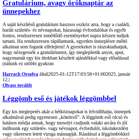
Gratulárium, avagy öröknaptár az
ünnepekhez
A saját készítésű gratulárium hasznos eszköz arra, hogy a családi,
baráti születés- és névnapokat, házassági évfordulókat és egyéb
fontos, rendszeresen ismétlődő eseményeket napra készen tudjuk
tartani. Ha rendszeresen rápillantunk, egyetlen ünneplésre méltó
alkalmat sem fogunk elfelejteni! A gyerekeket is rászoktathatjuk,
hogy nézegessék a gratuláriumot, így meglephetik anyut, aput,
nagymamát egy kis titokban készített ajándékkal vagy előadással
(nálunk ez utóbbi gyakran
Harrach Orsolya
által
|
2025-01-12T17:03:58+01:00
2025, január
12.
|
Olvass tovább
Léggömb eső és játékok léggömbbel
Egy kis meglepetés akár a hétköznapokat is felvidíthatja, ünnepek
alkalmával pedig egyenesen „kötelező”. A léggömb eső olcsó és
hatásos módja annak, hogy mosolyt csaljunk valaki arcára és jól
indítsunk egy születés- vagy névnapot, évfordulót, iskolakezdést
vagy sikeresen letett vizsga másnapját. Ráadásul a léggömbökkel