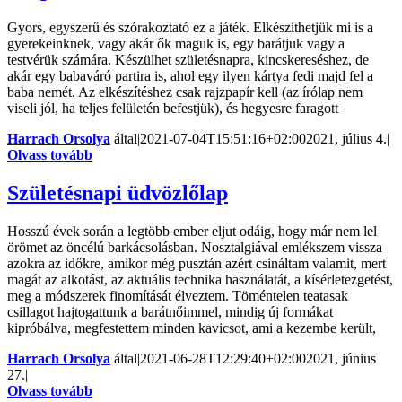
Gyors, egyszerű és szórakoztató ez a játék. Elkészíthetjük mi is a
gyerekeinknek, vagy akár ők maguk is, egy barátjuk vagy a
testvérük számára. Készülhet születésnapra, kincskereséshez, de
akár egy babaváró partira is, ahol egy ilyen kártya fedi majd fel a
baba nemét. Az elkészítéshez csak rajzpapír kell (az írólap nem
viseli jól, ha teljes felületén befestjük), és hegyesre faragott
Harrach Orsolya
által
|
2021-07-04T15:51:16+02:00
2021, július 4.
|
Olvass tovább
Születésnapi üdvözlőlap
Hosszú évek során a legtöbb ember eljut odáig, hogy már nem lel
örömet az öncélú barkácsolásban. Nosztalgiával emlékszem vissza
azokra az időkre, amikor még pusztán azért csináltam valamit, mert
magát az alkotást, az aktuális technika használatát, a kísérletezgetést,
meg a módszerek finomítását élveztem. Töméntelen teatasak
csillagot hajtogattunk a barátnőimmel, mindig új formákat
kipróbálva, megfestettem minden kavicsot, ami a kezembe került,
Harrach Orsolya
által
|
2021-06-28T12:29:40+02:00
2021, június
27.
|
Olvass tovább