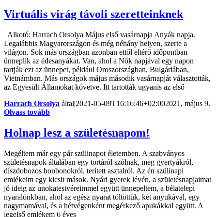
Virtuális virág távoli szeretteinknek
Alkotó: Harrach Orsolya Május első vasárnapja Anyák napja.
Legalábbis Magyarországon és még néhány helyen, szerte a
világon. Sok más országban azonban ettől eltérő időpontban
ünneplik az édesanyákat. Van, ahol a Nők napjával egy napon
tartják ezt az ünnepet, például Oroszországban, Bulgáriában,
Vietnámban. Más országok május második vasárnapját választották,
az Egyesült Államokat követve. Itt tartották ugyanis az első
Harrach Orsolya
által
|
2021-05-09T16:16:46+02:00
2021, május 9.
|
Olvass tovább
Holnap lesz a születésnapom!
Megéltem már egy pár szülinapot életemben. A szabványos
születésnapok általában egy tortáról szólnak, meg gyertyákról,
díszdobozos bonbonokról, terített asztalról. Az én szülinapi
emlékeim egy kicsit mások. Nyári gyerek lévén, a születésnapjaimat
jó ideig az unokatestvéreimmel együtt ünnepeltem, a bélatelepi
nyaralónkban, ahol az egész nyarat töltöttük, két anyukával, egy
nagymamával, és a hétvégenként megérkező apukákkal együtt. A
legelső emlékem 6 éves