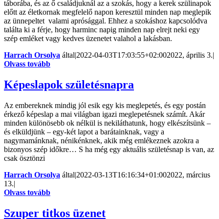
táborába, és az ő családjuknál az a szokás, hogy a kerek szülinapok
előtt az életkornak megfelelő napon keresztül minden nap meglepik
az ünnepeltet valami aprósággal. Ehhez a szokáshoz kapcsolódva
találta ki a férje, hogy harminc napig minden nap elrejt neki egy
szép emléket vagy kedves üzenetet valahol a lakásban.
Harrach Orsolya
által
|
2022-04-03T17:03:55+02:00
2022, április 3.
|
Olvass tovább
Képeslapok születésnapra
Az embereknek mindig jól esik egy kis meglepetés, és egy postán
érkező képeslap a mai világban igazi meglepetésnek számít. Akár
minden különösebb ok nélkül is nekiláthatunk, hogy elkészítsünk –
és elküldjünk – egy-két lapot a barátainknak, vagy a
nagymamánknak, nénikénknek, akik még emlékeznek azokra a
bizonyos szép időkre… S ha még egy aktuális születésnap is van, az
csak ösztönzi
Harrach Orsolya
által
|
2022-03-13T16:16:34+01:00
2022, március
13.
|
Olvass tovább
Szuper titkos üzenet