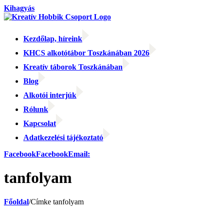
Kihagyás
Kezdőlap, híreink
KHCS alkotótábor Toszkánában 2026
Kreatív táborok Toszkánában
Blog
Alkotói interjúk
Rólunk
Kapcsolat
Adatkezelési tájékoztató
Facebook
Facebook
Email:
tanfolyam
Főoldal
/
Címke
tanfolyam