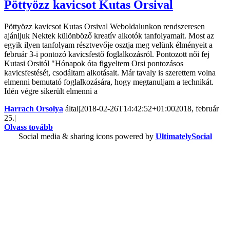
Pöttyözz kavicsot Kutas Orsival
Pöttyözz kavicsot Kutas Orsival Weboldalunkon rendszeresen
ajánljuk Nektek különböző kreatív alkotók tanfolyamait. Most az
egyik ilyen tanfolyam résztvevője osztja meg velünk élményeit a
február 3-i pontozó kavicsfestő foglalkozásról. Pontozott női fej
Kutasi Orsitól "Hónapok óta figyeltem Orsi pontozásos
kavicsfestését, csodáltam alkotásait. Már tavaly is szerettem volna
elmenni bemutató foglalkozására, hogy megtanuljam a technikát.
Idén végre sikerült elmenni a
Harrach Orsolya
által
|
2018-02-26T14:42:52+01:00
2018, február
25.
|
Olvass tovább
Social media & sharing icons powered by
UltimatelySocial