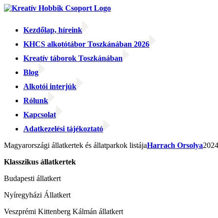
Kihagyás
Kezdőlap, híreink
KHCS alkotótábor Toszkánában 2026
Kreatív táborok Toszkánában
Blog
Alkotói interjúk
Rólunk
Kapcsolat
Adatkezelési tájékoztató
Facebook
Facebook
Email:
Magyarországi állatkertek és állatparkok listája
Harrach Orsolya
2024
Klasszikus állatkertek
Budapesti állatkert
Nyíregyházi Állatkert
Veszprémi Kittenberg Kálmán állatkert