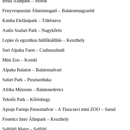
Bella Állatpark – Siófok
Fenyvespusztai Állatsimogató – Balatonmagyaród
Kimba Elefántpark – Töltéstava
Autós Szafari Park – Nagykőrös
Lepke és egzotikus hüllőkiállítás – Keszthely
Suri Alpaka Farm – Csabaszabadi
Mini Zoo – Komló
Alpaka Balaton – Balatonudvari
Safari Park – Pusztaottlaka
Afrika Múzeum – Balatonederics
Teknős Park – Kőröshegy
Apraja Farmja Parasztudvar – A Tisza-tavi mini ZOO – Sarud
Festetics Imre Állatpark – Keszthely
Salföldi Major – Salföld