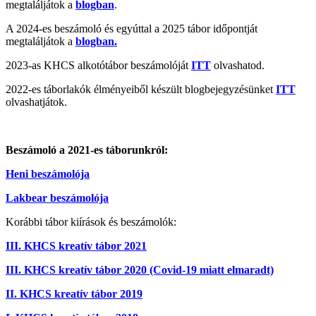
megtaláljátok a
blogban
.
A 2024-es beszámoló és egyúttal a 2025 tábor időpontját
megtaláljátok a
blogban.
2023-as KHCS alkotótábor beszámolóját
ITT
olvashatod.
2022-es táborlakók élményeiből készült blogbejegyzésünket
ITT
olvashatjátok.
Beszámoló a 2021-es táborunkról:
Heni beszámolója
Lakbear beszámolója
Korábbi tábor kiírások és beszámolók:
III. KHCS kreatív tábor 2021
III. KHCS kreatív tábor 2020 (Covid-19 miatt elmaradt)
II. KHCS kreatív tábor 2019