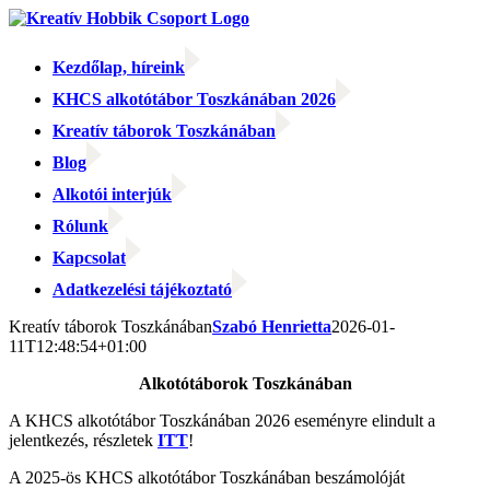
Kihagyás
Kezdőlap, híreink
KHCS alkotótábor Toszkánában 2026
Kreatív táborok Toszkánában
Blog
Alkotói interjúk
Rólunk
Kapcsolat
Adatkezelési tájékoztató
Facebook
Facebook
Email:
Kreatív táborok Toszkánában
Szabó Henrietta
2026-01-
11T12:48:54+01:00
Alkotótáborok Toszkánában
A KHCS alkotótábor Toszkánában 2026 eseményre elindult a
jelentkezés, részletek
ITT
!
A 2025-ös KHCS alkotótábor Toszkánában beszámolóját