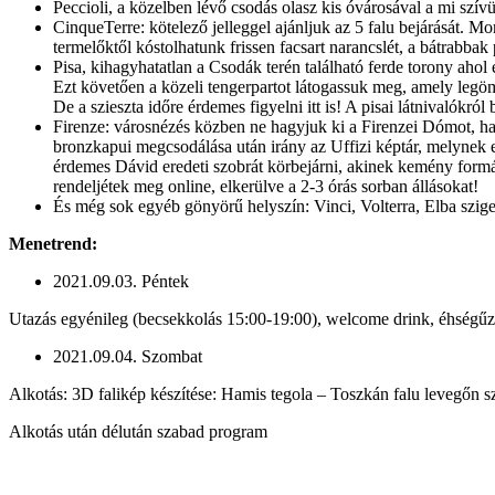
Peccioli, a közelben lévő csodás olasz kis óvárosával a mi szívün
CinqueTerre: kötelező jelleggel ajánljuk az 5 falu bejárását. M
termelőktől kóstolhatunk frissen facsart narancslét, a bátrabbak
Pisa, kihagyhatatlan a Csodák terén található ferde torony aho
Ezt követően a közeli tengerpartot látogassuk meg, amely legömbö
De a szieszta időre érdemes figyelni itt is! A pisai látnivalókró
Firenze: városnézés közben ne hagyjuk ki a Firenzei Dómot, ha 
bronzkapui megcsodálása után irány az Uffizi képtár, melynek 
érdemes Dávid eredeti szobrát körbejárni, akinek kemény formá
rendeljétek meg online, elkerülve a 2-3 órás sorban állásokat!
És még sok egyéb gönyörű helyszín: Vinci, Volterra, Elba szige
Menetrend:
2021.09.03. Péntek
Utazás egyénileg (becsekkolás 15:00-19:00), welcome drink, éhségűző 
2021.09.04. Szombat
Alkotás: 3D falikép készítése: Hamis tegola – Toszkán falu levegőn 
Alkotás után délután szabad program