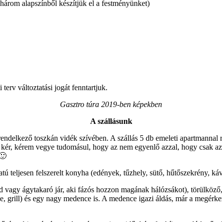
(három alapszínből készítjük el a festményünket)
terv változtatási jogát fenntartjuk.
Gasztro túra 2019-ben képekben
A szállásunk
ndelkező toszkán vidék szívében. A szállás 5 db emeleti apartmannal 
 kér, kérem vegye tudomásul, hogy az nem egyenlő azzal, hogy csak az ö
 🙂
tú teljesen felszerelt konyha (edények, tűzhely, sütő, hűtőszekrény, káv
 vagy ágytakaró jár, aki fázós hozzon magának hálózsákot), törülköző, w
nce, grill) és egy nagy medence is. A medence igazi áldás, már a megér