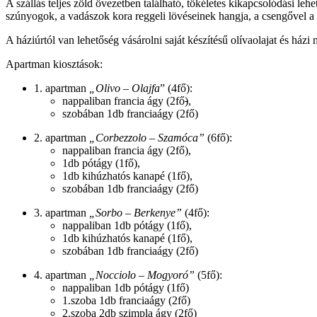
A szállás teljes zöld övezetben található, tökéletes kikapcsolódási leh
szúnyogok, a vadászok kora reggeli lövéseinek hangja, a csengővel a
A háziúrtól van lehetőség vásárolni saját készítésű olívaolajat és házi 
Apartman kiosztások:
1. apartman
„Olivo – Olajfa
” (4fő):
nappaliban francia ágy (2fő
)
,
szobában 1db franciaágy (2fő)
2. apartman
„Corbezzolo – Szamóca”
(6fő):
nappaliban francia ágy (2fő),
1db pótágy (1fő),
1db kihúzhatós kanapé (1fő),
szobában 1db franciaágy (2fő)
3. apartman
„Sorbo – Berkenye”
(4fő):
nappaliban 1db pótágy (1fő),
1db kihúzhatós kanapé (1fő),
szobában 1db franciaágy (2fő)
4. apartman
„Nocciolo – Mogyoró”
(5fő):
nappaliban 1db pótágy (1fő)
1.szoba 1db franciaágy (2fő)
2.szoba 2db szimpla ágy (2fő)