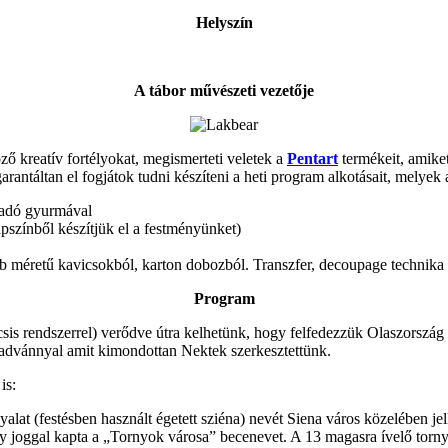
Helyszín
A tábor művészeti vezetője
böző kreatív fortélyokat, megismerteti veletek a
Pentart
termékeit, amiket
arantáltan el fogjátok tudni készíteni a heti program alkotásait, melyek
áradó gyurmával
apszínből készítjük el a festményünket)
obb méretű kavicsokból, karton dobozból. Transzfer, decoupage technika
Program
 rendszerrel) verődve útra kelhetünk, hogy felfedezzük Olaszország rej
kiadvánnyal amit kimondottan Nektek szerkesztettünk.
is:
at (festésben használt égetett sziéna) nevét Siena város közelében jell
 joggal kapta a „Tornyok városa” becenevet. A 13 magasra ívelő tornyáv