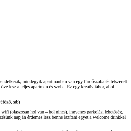
rendelkezik, mindegyik apartmanban van egy fürdőszoba és felszerelt
vé lesz a teljes apartman és szoba. Ez egy kreatív tábor, ahol
éfőző, stb)
ifi (olaszosan hol van – hol nincs), ingyenes parkolási lehetőség,
kezésünk napján érdemes lesz benne lazítani egyet a welcome drinkkel