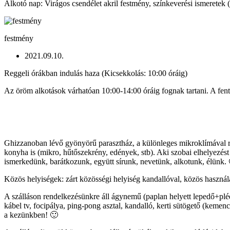
Alkotó nap: Virágos csendélet akril festmény, színkeverési ismeretek 
festmény
2021.09.10.
Reggeli órákban indulás haza (Kicsekkolás: 10:00 óráig)
Az öröm alkotások várhatóan 10:00-14:00 óráig fognak tartani. A fenti 
Ghizzanoban lévő gyönyörű parasztház, a különleges mikroklímával re
konyha is (mikro, hűtőszekrény, edények, stb). Aki szobai elhelyezést
ismerkedünk, barátkozunk, együtt sírunk, nevetünk, alkotunk, élünk.
Közös helyiségek: zárt közösségi helyiség kandallóval, közös használa
A szálláson rendelkezésünkre áll ágynemű (paplan helyett lepedő+pléd
kábel tv, focipálya, ping-pong asztal, kandalló, kerti sütögető (keme
a kezünkben! 🙂