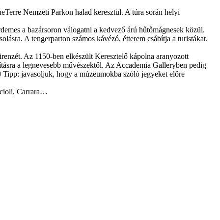
ueTerre Nemzeti Parkon halad keresztül. A túra során helyi
t érdemes a bazársoron válogatni a kedvező árú hűtőmágnesek közül.
olásra. A tengerparton számos kávézó, étterem csábítja a turistákat.
irenzét. Az 1150-ben elkészült Keresztelő kápolna aranyozott
llításra a legnevesebb művészektől. Az Accademia Galleryben pedig
🙂 Tipp: javasoljuk, hogy a múzeumokba szóló jegyeket előre
ccioli, Carrara…