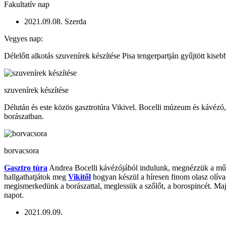
Fakultatív nap
2021.09.08. Szerda
Vegyes nap:
Délelőtt alkotás szuvenírek készítése Pisa tengerpartján gyűjtött kis
szuvenírek készítése
Délután és este közös gasztrotúra Vikivel. Bocelli múzeum és kávézó, L
borászatban.
borvacsora
Gasztro túra
Andrea Bocelli kávézójából indulunk, megnézzük a művés
hallgathatjátok meg
Vikitől
hogyan készül a híresen finom olasz olíva
megismerkedünk a borászattal, meglessük a szőlőt, a borospincét. Majd 
napot.
2021.09.09.