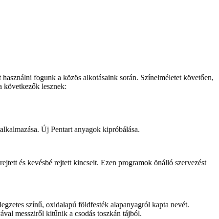
 használni fogunk a közös alkotásaink során. Színelméletet követően,
 a következők lesznek:
 alkalmazása. Új Pentart anyagok kipróbálása.
tett és kevésbé rejtett kincseit. Ezen programok önálló szervezést
egzetes színű, oxidalapú földfesték alapanyagról kapta nevét.
al messziről kitűnik a csodás toszkán tájból.