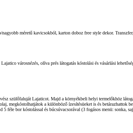
ebb/nagyobb méretű kavicsokból, karton doboz free style dekor. Transzf
ajatico városnézés, olíva prés látogatás kóstolási és vásárlási lehetősé
z szülőfaluját Lajaticot. Majd a környékbeli helyi termelőkhöz látoga
olaj, megkóstolhatjátok a különböző ízesítésüeket is és betárazhattok b
5 féle bor kóstolással és búcsúvacsorával (3 fogásos menü: sonka, sajt,