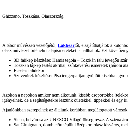
Ghizzano, Toszkána, Olaszország
A tábor művészeti vezetőjétől,
Lakbear
től, elsajátíthatjátok a külön
olasz művészettörténelmi alapismereteket is hallhattok. Ezt követően g
3D falikép készítése: Hamis tegola – Toszkán falu levegőn sz
Toszkán tájkép festés akrillal, színkeverési ismeretek (három al
Ecsetes falidekor
Szuvenírek készítése: Pisa tengerpartján gyűjtött kisebb/nagy
Azokon a napokon amikor nem alkotunk, kisebb csoportokba (telekocsis
igényelnek, de a segítségetekre leszünk ötletekkel, tippekkel és egy 
Ajánlónkban szerepelnek az általunk korábban meglátogatott városok 
Siena, belvárosa az UNESCO Világörökség része. A sziéna árnyal
SanGimignano, dombtetőre épült középkori olasz kisváros, mely