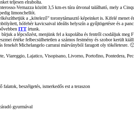
ket teljesen elrabolta.
onterosso-Vernazza között 3,5 km-es túra útvonal található, mely a Cinq
 pedig limonchellót.
l elkészíthetjük a „kötelező” toronytámasztó képeinket is. Kifelé mene
lyített, hófehér kavicsaival ideális helyszín a gyűjtögetésre és a pancs
l bővebben
ITT
írtunk.
bírjuk a lépcsőzést, menjünk fel a kupolába és fentről csodáljuk meg F
eszmei értéke felbecsülhetetlen a számos festmény és szobor került kiá
s fenekét Michelangelo carrarai márványból faragott oly tökéletesre. 
te, Viareggio, Lajatico, Visopisano, Livorno, Portofino, Pontedera, Pe
falatok, beszélgetés, ismerkedős est a teraszon
száradó gyurmával