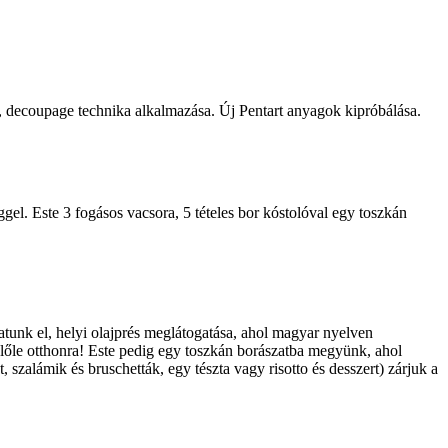
er, decoupage technika alkalmazása. Új Pentart anyagok kipróbálása.
ggel. Este 3 fogásos vacsora, 5 tételes bor kóstolóval egy toszkán
tunk el, helyi olajprés meglátogatása, ahol magyar nyelven
előle otthonra! Este pedig egy toszkán borászatba megyünk, ahol
 szalámik és bruschetták, egy tészta vagy risotto és desszert) zárjuk a