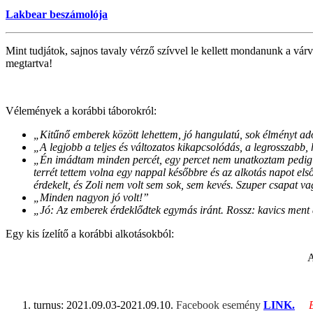
Lakbear beszámolója
Mint tudjátok, sajnos tavaly vérző szívvel le kellett mondanunk a v
megtartva!
Vélemények a korábbi táborokról:
„Kitűnő emberek között lehettem, jó hangulatú, sok élményt adó 
„A legjobb a teljes és változatos kikapcsolódás, a legrosszabb,
„Én imádtam minden percét, egy percet nem unatkoztam pedig 
terrét tettem volna egy nappal későbbre és az alkotás napot el
érdekelt, és Zoli nem volt sem sok, sem kevés. Szuper csapat v
„Minden nagyon jó volt!”
„Jó: Az emberek érdeklődtek egymás iránt. Rossz: kavics men
Egy kis ízelítő a korábbi alkotásokból:
A
turnus: 2021.09.03-2021.09.10.
Facebook esemény
LINK.