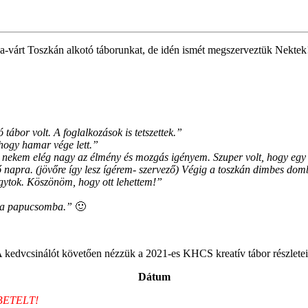
árva-várt Toszkán alkotó táborunkat, de idén ismét megszerveztük Nek
tábor volt. A foglalkozások is tetszettek.”
 hogy hamar vége lett.”
nekem elég nagy az élmény és mozgás igényem. Szuper volt, hogy egy 
ső napra. (jövőre így lesz ígérem- szervező) Végig a toszkán dimbes do
agytok. Köszönöm, hogy ott lehettem!”
t a papucsomba.”
🙂
 kedvcsinálót követően nézzük a 2021-es KHCS kreatív tábor részletei
Dátum
BETELT!