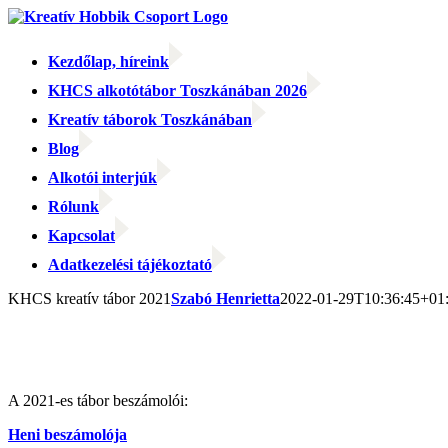
Kihagyás
Kezdőlap, híreink
KHCS alkotótábor Toszkánában 2026
Kreatív táborok Toszkánában
Blog
Alkotói interjúk
Rólunk
Kapcsolat
Adatkezelési tájékoztató
Facebook
Facebook
Email:
KHCS kreatív tábor 2021
Szabó Henrietta
2022-01-29T10:36:45+01
A 2021-es tábor beszámolói:
Heni beszámolója