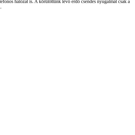
telefonos hálózat is. A körülöttünk lévő erdő csendes nyugalmát csak a
.