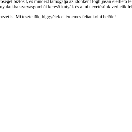
etőséget biztosít, és mindezt támogatja az időnként foghíjasan elérhető 
 nyakukba szarvasgombát kereső kutyák és a mi nevetésünk verhetik fel
mézet is. Mi teszteltük, higgyétek el érdemes feltankolni belőle!