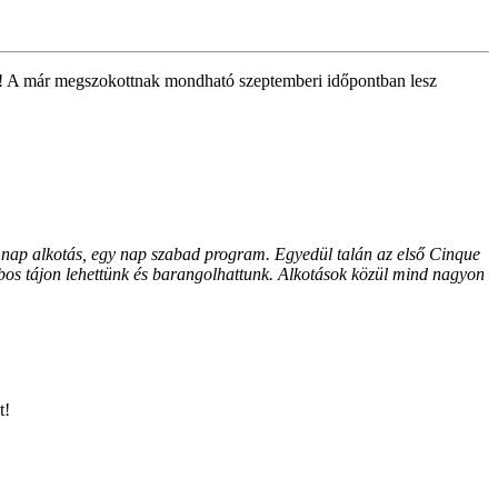
tek! A már megszokottnak mondható szeptemberi időpontban lesz
nap alkotás, egy nap szabad program. Egyedül talán az első Cinque
mbos tájon lehettünk és barangolhattunk. Alkotások közül mind nagyon
t!