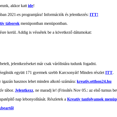
orunk, akkor katt
ide
!
ában 2021-es programjára! Információk és jelentkezés:
ITT!
tív táborok
menüpontban menüpontban.
sre kerül. Addig is véssétek be a következő dátumokat:
etelt, jelentkezéseket már csak várólistára tudunk fogadni.
ítsük együtt 171 gyermek szebb Karcsonyát! Minden részlet
ITT
.
ly igazán hasznos lehet minden alkotó számára:
kreativ.otthon24.hu
ív tábor.
Jelentkezz
, ne maradj le! (Frissítés Nov 05.: az első turnus 
apatépítő nap lebonyolítását. Részletek a
Kreatív tanfolyamok menü
kbeartől