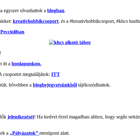
nta egyszer olvashattok a
blogban
.
minket:
kreativhobbikcsoport
, és a #kreativhobbikcsoport, #khcs hasht
 Peccioliban
!
 itt a
honlapunkon
.
A csoportot megtaláljátok:
ITT
rült, bővebben a
blogbejegyzésünkből
tájékozódhattok.
elők
jelentkezését
! Ha kedvet érzel magadban ahhoz, hogy segíts nekün
tek a
„Pályázatok”
menüpont alatt.