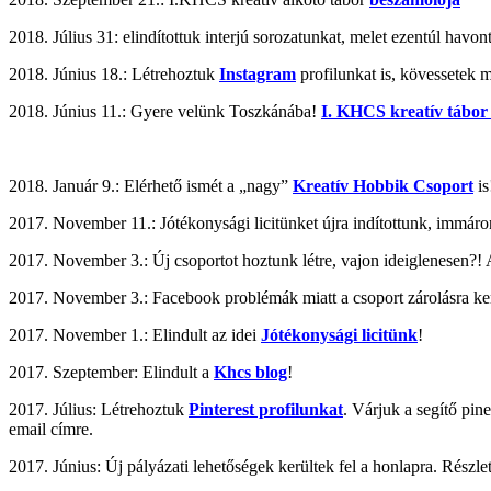
2018. Július 31: elindítottuk interjú sorozatunkat, melet ezentúl havo
2018. Június 18.: Létrehoztuk
Instagram
profilunkat is, kövessetek 
2018. Június 11.: Gyere velünk Toszkánába!
I. KHCS kreatív tábor
2018. Január 9.: Elérhető ismét a „nagy”
Kreatív Hobbik Csoport
is
2017. November 11.: Jótékonysági licitünket újra indítottunk, immáron
2017. November 3.: Új csoportot hoztunk létre, vajon ideiglenesen?! 
2017. November 3.: Facebook problémák miatt a csoport zárolásra ke
2017. November 1.: Elindult az idei
Jótékonysági licitünk
!
2017. Szeptember: Elindult a
Khcs blog
!
2017. Július: Létrehoztuk
Pinterest profilunkat
. Várjuk a segítő pin
email címre.
2017. Június: Új pályázati lehetőségek kerültek fel a honlapra. Részle