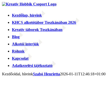
Kihagyás
Kezdőlap, híreink
KHCS alkotótábor Toszkánában 2026
Kreatív táborok Toszkánában
Blog
Alkotói interjúk
Rólunk
Kapcsolat
Adatkezelési tájékoztató
Facebook
Facebook
Email:
Kezdőoldal, híreink
Szabó Henrietta
2026-01-11T12:46:18+01:00