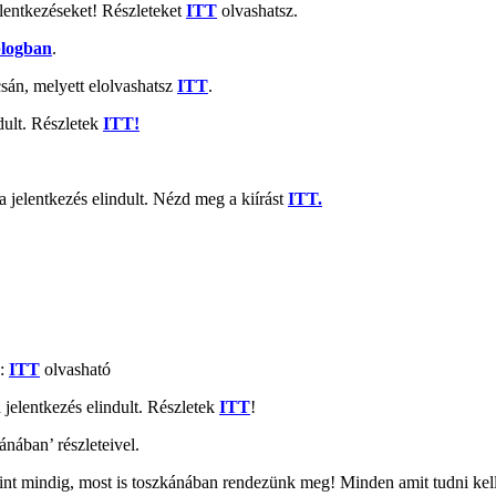
entkezéseket! Részleteket
ITT
olvashatsz.
logban
.
sán, melyett elolvashatsz
ITT
.
ult. Részletek
ITT!
elentkezés elindult. Nézd meg a kiírást
ITT.
a:
ITT
olvasható
elentkezés elindult. Részletek
ITT
!
ában’ részleteivel.
int mindig, most is toszkánában rendezünk meg! Minden amit tudni kell, 