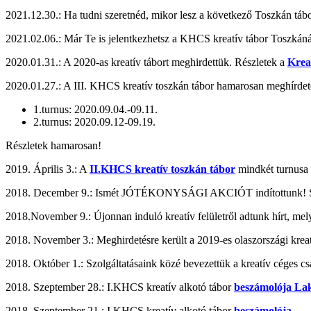
2021.12.30.: Ha tudni szeretnéd, mikor lesz a következő Toszkán táb
2021.02.06.: Már Te is jelentkezhetsz a KHCS kreatív tábor Toszkán
2020.01.31.: A 2020-as kreatív tábort meghirdettük. Részletek a
Krea
2020.01.27.: A III. KHCS kreatív toszkán tábor hamarosan meghírdeté
1.turnus: 2020.09.04.-09.11.
2.turnus: 2020.09.12-09.19.
Részletek hamarosan!
2019. Április 3.: A
II.KHCS kreatív toszkán tábor
mindkét turnusa b
2018. December 9.: Ismét JÓTÉKONYSÁGI AKCIÓT indítottunk! Seg
2018.November 9.: Újonnan induló kreatív felületről adtunk hírt, me
2018. November 3.: Meghirdetésre került a 2019-es olaszországi kreat
2018. Október 1.: Szolgáltatásaink közé bevezettük a kreatív céges cs
2018. Szeptember 28.: I.KHCS kreatív alkotó tábor
beszámolója La
2018. Szeptember 21.: I.KHCS kreatív alkotó tábor
beszámolója