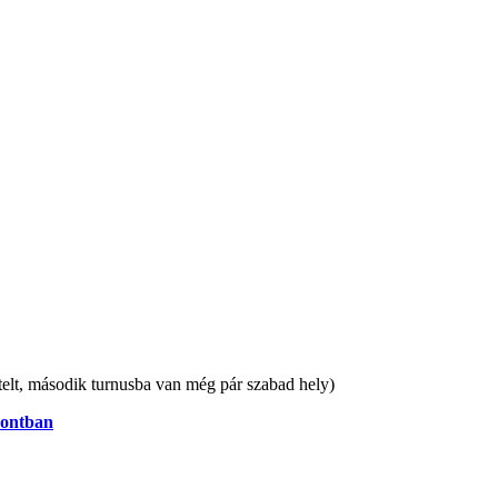
betelt, második turnusba van még pár szabad hely)
pontban