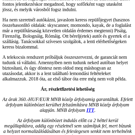
fontos jelentkezéskor megadnod, hogy sofőrként vagy utasként
jössz, és melyik városból fogsz indulni.
Ha nem szeretnél autókázni, javaslom keress repülőjegyet (hasznos
összehasonlító oldalak: skyscanner, momondo, kayak, de a foglalást
már a repülőtársaság közvetlen oldalán érdemes megtenni) Pisáig,
Firenzéig, Bolognáig, Rómáig. Ott bérelj(etek) autót és gyertek el a
szállásig. Tanácsokkal szívesen szolgálok, a lenti elérhetőségeken
keress bizalommal.
A telekocsis rendszert próbáljuk összeszervezni, de garanciát nem
tudunk rá vállalni. Amennyiben nem tudunk neked autóban helyet
biztosítani, és úgy döntesz nem oldod meg máshogyan az
utazásodat, akkor is a lent található lemondási feltételeket
alkalmazzuk. 2018 óta, az első tábor óta erre még nem volt példa.
Ár, részletfizetési lehetőség
Az árak 360.-HUF/EUR MNB közép árfolyamig garantáltak. Efelett
árfolyam különbözet kerülhet felszámításra MNB közép árfolyam
alapján. MNB árfolyam
ITT
.
Az árfolyam különbözet indulás előtt ca 2 héttel kerül
megállapításra, addig egy részletnél sem számítjuk fel, mert bízunk
a helyzet normalizálódásában és feleslegesen senkit nem terhelnénk