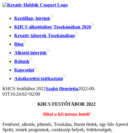
Kihagyás
Kezdőlap, híreink
KHCS alkotótábor Toszkánában 2026
Kreatív táborok Toszkánában
Blog
Alkotói interjúk
Rólunk
Kapcsolat
Adatkezelési tájékoztató
Facebook
Facebook
Email:
KHCS festőtábor 2022
Szabó Henrietta
2022-09-
03T16:24:02+02:00
KHCS FESTŐTÁBOR 2022
Mind a két turnus betelt!
Festészet, alkotás, pihenés, Toszkána, finom ételek, egy hűs Aperol
Spritz, remek programok, csodaszép helyek, érdekességek,