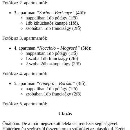
Fotók az 2. apartmanról:
3. apartman
“Sorbo – Berkenye”
(4fő):
nappaliban 1db pótágy (1fő),
1db kihúzhatós kanapé (1fő),
szobában 1db franciaágy (2fő)
Fotók az 3. apartmanról:
4. apartman
“Nocciolo – Mogyoró”
(5fő):
nappaliban 1db pótágy (1fő)
1.szoba 1db franciaágy (2fő)
2.szoba 2db szimpla ágy (2fő)
Fotók az 4. apartmanról:
5. apartman
“Ginepro – Boróka”
(3fő):
nappaliban 1db pótágy (1fő)
szobában 1db franciaágy (2fő)
Fotók az 5. apartmanról:
Utazás
Önállóan. De a már megszokott telekocsi rendszer segítségével.
Háttérben én segítségül összerakom a sofőröket az utasokkal. Ezért