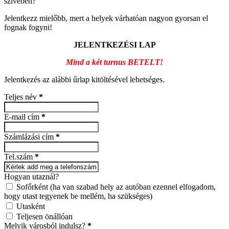
szívében?
Jelentkezz mielőbb, mert a helyek várhatóan nagyon gyorsan el
fognak fogyni!
JELENTKEZÉSI LAP
Mind a két turnus BETELT!
Jelentkezés az alábbi űrlap kitöltésével lehetséges.
Teljes név
*
E-mail cím
*
Számlázási cím
*
Tel.szám
*
Hogyan utaznál?
Sofőrként (ha van szabad hely az autóban ezennel elfogadom,
hogy utast tegyenek be mellém, ha szükséges)
Utasként
Teljesen önállóan
Melyik városból indulsz?
*