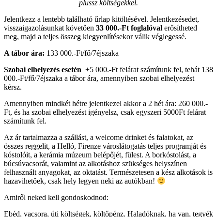
plussz költségekkel.
Jelentkezz a lentebb található űrlap kitöltésével. Jelentkezésedet,
visszaigazolásunkat követően
33 000.-Ft foglalóval
erősítheted
meg, majd a teljes összeg kiegyenlítésekor válik véglegessé.
A tábor ára:
133 000.-Ft/fő/7éjszaka
Szobai elhelyezés esetén
+5 000.-Ft felárat számítunk fel, tehát 138
000.-Ft/fő/7éjszaka a tábor ára, amennyiben szobai elhelyezést
kérsz.
Amennyiben mindkét hétre jelentkezel akkor a 2 hét ára: 260 000.-
Ft, és ha szobai elhelyezést igényelsz, csak egyszeri 5000Ft felárat
számítunk fel.
Az ár tartalmazza a szállást, a welcome drinket és falatokat, az
összes reggelit, a Helló, Firenze városlátogatás teljes programját és
kóstolóit, a kerámia múzeum belépőjét, fülest. A borkóstolást, a
búcsúvacsorát, valamint az alkotáshoz szükséges helyszínen
felhasznált anyagokat, az oktatást. Természetesen a kész alkotások is
hazavihetőek, csak hely legyen neki az autókban!
Amiről neked kell gondoskodnod:
Ebéd, vacsora, úti költségek, költőpénz. Haladóknak, ha van, tegyék