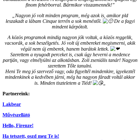
finom fehérborral. Bármikor visszamennék!”
„Nagyon jó volt minden program, még azok is, amikor pld
leszakadt a lábam Cinque terrén a sok menéstől.
De a fagyi
mindent kárpótolt.
A közös programok mindig nagyon jók voltak, a közös reggelik,
vacsorák, a sok beszélgetés. Jó volt új embereket megismerni, akik
végül nem új emberek, hanem barátok lettek.
Szerettem a nyugodt perceket is, csak úgy heverni a medence
partján, vagy elmélyülni az alkotásban. Zoli zseniális tanár! Nagyon
szerettem Tőle tanulni.
Heni Te meg jó szervező vagy, oda figyeltél mindenkire, igyekeztél
mindenkinek a kedvében járni, még ha nagyon fáradt voltál akkor
is. Minden tiszteletem a Tiéd!
„
Partnereink:
Lakbear
Művészellátó
Hello, Firenze!
Ha tetszett, oszd meg Te is!