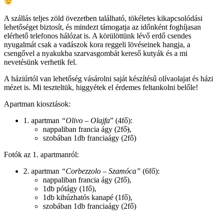
A szállás teljes zöld övezetben található, tökéletes kikapcsolódási
lehetőséget biztosít, és mindezt támogatja az időnként foghíjasan
elérhető telefonos hálózat is. A körülöttünk lévő erdő csendes
nyugalmát csak a vadászok kora reggeli lövéseinek hangja, a
csengővel a nyakukba szarvasgombát kereső kutyák és a mi
nevetésünk verhetik fel.
A háziúrtól van lehetőség vásárolni saját készítésű olívaolajat és házi
mézet is. Mi teszteltük, higgyétek el érdemes feltankolni belőle!
Apartman kiosztások:
1. apartman
“Olivo – Olajfa
” (4fő):
nappaliban francia ágy (2fő
)
,
szobában 1db franciaágy (2fő)
Fotók az 1. apartmanról:
2. apartman
“Corbezzolo – Szamóca”
(6fő):
nappaliban francia ágy (2fő),
1db pótágy (1fő),
1db kihúzhatós kanapé (1fő),
szobában 1db franciaágy (2fő)