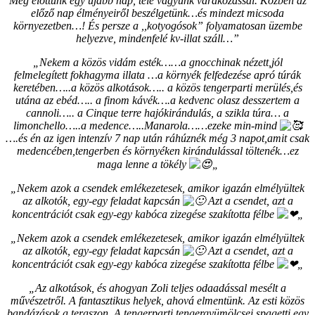
Még előttünk egy újabb nap, tele vagyunk várakozással. Közben az
előző nap élményeiről beszélgetünk…és mindezt micsoda
környezetben…! És persze a ,,kotyogósok” folyamatosan üzembe
helyezve, mindenfelé kv-illat száll…”
„Nekem a közös vidám esték……a gnocchinak nézett,jól
felmelegített fokhagyma illata …a környék felfedezése apró túrák
keretében…..a közös alkotások….. a közös tengerparti merülés,és
utána az ebéd….. a finom kávék….a kedvenc olasz desszertem a
cannoli….. a Cinque terre hajókirándulás, a szikla túra… a
limonchello…..a medence…..Manarola……ezeke min-mind
….és én az igen intenzív 7 nap után ráhúznék még 3 napot,amit csak
medencében,tengerben és környéken kirándulással töltenék…ez
maga lenne a tökély
„
„Nekem azok a csendek emlékezetesek, amikor igazán elmélyültek
az alkotók, egy-egy feladat kapcsán
Azt a csendet, azt a
koncentrációt csak egy-egy kabóca zizegése szakította félbe
„
„Nekem azok a csendek emlékezetesek, amikor igazán elmélyültek
az alkotók, egy-egy feladat kapcsán
Azt a csendet, azt a
koncentrációt csak egy-egy kabóca zizegése szakította félbe
„
„Az alkotások, és ahogyan Zoli teljes odaadással mesélt a
művészetről. A fantasztikus helyek, ahová elmentünk. Az esti közös
bandázások a teraszon. A tengerparti tengergyümölcsei spagetti egy