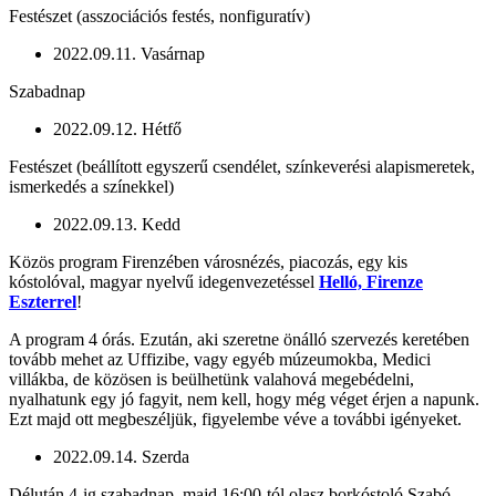
Festészet (asszociációs festés, nonfiguratív)
2022.09.11. Vasárnap
Szabadnap
2022.09.12. Hétfő
Festészet (beállított egyszerű csendélet, színkeverési alapismeretek,
ismerkedés a színekkel)
2022.09.13. Kedd
Közös program Firenzében városnézés, piacozás, egy kis
kóstolóval, magyar nyelvű idegenvezetéssel
Helló, Firenze
Eszterrel
!
A program 4 órás. Ezután, aki szeretne önálló szervezés keretében
tovább mehet az Uffizibe, vagy egyéb múzeumokba, Medici
villákba, de közösen is beülhetünk valahová megebédelni,
nyalhatunk egy jó fagyit, nem kell, hogy még véget érjen a napunk.
Ezt majd ott megbeszéljük, figyelembe véve a további igényeket.
2022.09.14. Szerda
Délután 4-ig szabadnap, majd 16:00-tól olasz borkóstoló Szabó