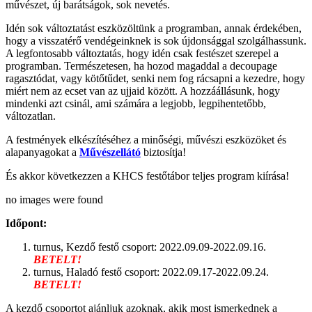
művészet, új barátságok, sok nevetés.
Idén sok változtatást eszközöltünk a programban, annak érdekében,
hogy a visszatérő vendégeinknek is sok újdonsággal szolgálhassunk.
A legfontosabb változtatás, hogy idén csak festészet szerepel a
programban. Természetesen, ha hozod magaddal a decoupage
ragasztódat, vagy kötőtűdet, senki nem fog rácsapni a kezedre, hogy
miért nem az ecset van az ujjaid között. A hozzáállásunk, hogy
mindenki azt csinál, ami számára a legjobb, legpihentetőbb,
változatlan.
A festmények elkészítéséhez a minőségi, művészi eszközöket és
alapanyagokat a
Művészellátó
biztosítja!
És akkor következzen a KHCS festőtábor teljes program kiírása!
no images were found
Időpont:
turnus, Kezdő festő csoport: 2022.09.09-2022.09.16.
BETELT!
turnus, Haladó festő csoport: 2022.09.17-2022.09.24.
BETELT!
A kezdő csoportot ajánljuk azoknak, akik most ismerkednek a