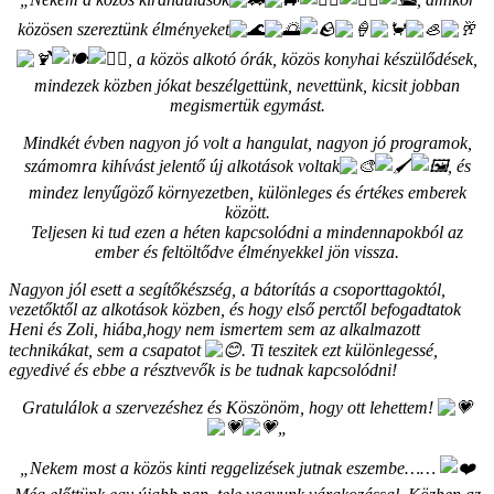
közösen szereztünk élményeket
, a közös alkotó órák, közös konyhai készülődések,
mindezek közben jókat beszélgettünk, nevettünk, kicsit jobban
megismertük egymást.
Mindkét évben nagyon jó volt a hangulat, nagyon jó programok,
számomra kihívást jelentő új alkotások voltak
, és
mindez lenyűgöző környezetben, különleges és értékes emberek
között.
Teljesen ki tud ezen a héten kapcsolódni a mindennapokból az
ember és feltöltődve élményekkel jön vissza.
Nagyon jól esett a segítőkészség, a bátorítás a csoporttagoktól,
vezetőktől az alkotások közben, és hogy első perctől befogadtatok
Heni és Zoli, hiába,hogy nem ismertem sem az alkalmazott
technikákat, sem a csapatot
. Ti teszitek ezt különlegessé,
egyedivé és ebbe a résztvevők is be tudnak kapcsolódni!
Gratulálok
a szervezéshez és Köszönöm, hogy ott lehettem!
„
„Nekem most a közös kinti reggelizések jutnak eszembe……