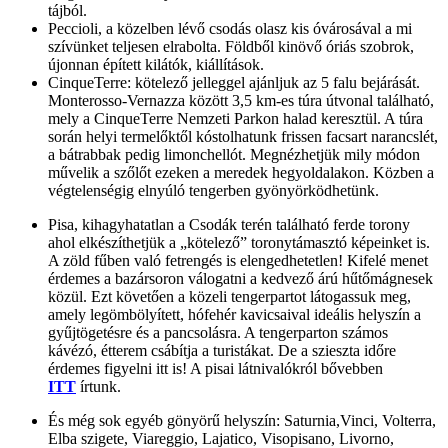
tájból.
Peccioli, a közelben lévő csodás olasz kis óvárosával a mi
szívünket teljesen elrabolta. Földből kinövő óriás szobrok,
újonnan épített kilátók, kiállítások.
CinqueTerre: kötelező jelleggel ajánljuk az 5 falu bejárását.
Monterosso-Vernazza között 3,5 km-es túra útvonal található,
mely a CinqueTerre Nemzeti Parkon halad keresztül. A túra
során helyi termelőktől kóstolhatunk frissen facsart narancslét,
a bátrabbak pedig limonchellót. Megnézhetjük mily módon
művelik a szőlőt ezeken a meredek hegyoldalakon. Közben a
végtelenségig elnyúló tengerben gyönyörködhetünk.
Pisa, kihagyhatatlan a Csodák terén található ferde torony
ahol elkészíthetjük a „kötelező” toronytámasztó képeinket is.
A zöld fűben való fetrengés is elengedhetetlen! Kifelé menet
érdemes a bazársoron válogatni a kedvező árú hűtőmágnesek
közül. Ezt követően a közeli tengerpartot látogassuk meg,
amely legömbölyített, hófehér kavicsaival ideális helyszín a
gyűjtögetésre és a pancsolásra. A tengerparton számos
kávézó, étterem csábítja a turistákat. De a szieszta időre
érdemes figyelni itt is! A pisai látnivalókról bővebben
ITT
írtunk.
És még sok egyéb gönyörű helyszín: Saturnia,Vinci, Volterra,
Elba szigete, Viareggio, Lajatico, Visopisano, Livorno,