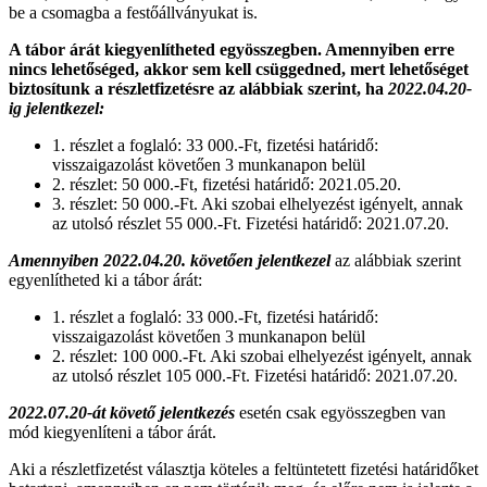
be a csomagba a festőállványukat is.
A tábor árát kiegyenlítheted egyösszegben. Amennyiben erre
nincs lehetőséged, akkor sem kell csüggedned, mert lehetőséget
biztosítunk a részletfizetésre az alábbiak szerint, ha
2022.04.20-
ig jelentkezel:
1. részlet a foglaló: 33 000.-Ft, fizetési határidő:
visszaigazolást követően 3 munkanapon belül
2. részlet: 50 000.-Ft, fizetési határidő: 2021.05.20.
3. részlet: 50 000.-Ft. Aki szobai elhelyezést igényelt, annak
az utolsó részlet 55 000.-Ft. Fizetési határidő: 2021.07.20.
Amennyiben 2022.04.20. követően jelentkezel
az alábbiak szerint
egyenlítheted ki a tábor árát:
1. részlet a foglaló: 33 000.-Ft, fizetési határidő:
visszaigazolást követően 3 munkanapon belül
2. részlet: 100 000.-Ft. Aki szobai elhelyezést igényelt, annak
az utolsó részlet 105 000.-Ft. Fizetési határidő: 2021.07.20.
2022.07.20-át követő jelentkezés
esetén csak egyösszegben van
mód kiegyenlíteni a tábor árát.
Aki a részletfizetést választja köteles a feltüntetett fizetési határidőket