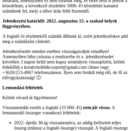
betartani, amennyiben ez nem történik meg, és előre nem is jelezte a
késedelmet, a következő részletére 5000.-Ft késedelmi kamatot
számítunk fel, mely a tábor árán felül fizetendő.
Jelentkezési határidő:
2022. augusztus 15. a szabad helyek
függvényében.
A foglaló és részletekről számlát állítunk ki, ezért jelentkezéskor add
meg a számlázási címedet.
Jelentkezésedet minden esetben visszaigazoljuk emailben!
Amennyiben hiba csúszna a rendszerbe és a jelentkezésedet
követően 3 napon belül nem kapsz semmilyen visszajelzést, kérlek
érdeklődj a kreativhobbikcsoport@gmail.com címen vagy
+3620/213-4967 telefonszámon. Ilyen sem fordult még elő, de fő az
elővigyázatosság! 🙂
Lemondási feltételek
Kérlek olvasd át figyelmesen!
Visszamondás esetén a foglaló (33 000.-Ft)
nem jár vissza
. A
fennmaradó összegre vonatkozó feltételek:
2022. április 30-ig visszamondva, az addig befizetett teljes
összeg (mínusz a foglaló összege) visszajár. A foglaló összege