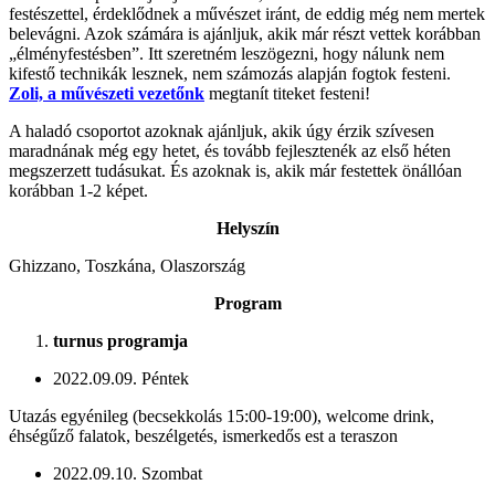
festészettel, érdeklődnek a művészet iránt, de eddig még nem mertek
belevágni. Azok számára is ajánljuk, akik már részt vettek korábban
„élményfestésben”. Itt szeretném leszögezni, hogy nálunk nem
kifestő technikák lesznek, nem számozás alapján fogtok festeni.
Zoli, a művészeti vezetőnk
megtanít titeket festeni!
A haladó csoportot azoknak ajánljuk, akik úgy érzik szívesen
maradnának még egy hetet, és tovább fejlesztenék az első héten
megszerzett tudásukat. És azoknak is, akik már festettek önállóan
korábban 1-2 képet.
Helyszín
Ghizzano, Toszkána, Olaszország
Program
turnus programja
2022.09.09. Péntek
Utazás egyénileg (becsekkolás 15:00-19:00), welcome drink,
éhségűző falatok, beszélgetés, ismerkedős est a teraszon
2022.09.10. Szombat