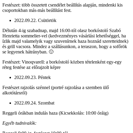
Festészet: több összetett csendélet beállítás alapján, mindenki kis
csoportokban más-más beállítást fest.
2022.09.22. Csütörtök
Délután 4-ig szabadnap, majd 16:00-tól olasz borkóstoló Szabó
Henrietta sommelier-vel (kedvezményes vásárlási lehetőséggel, ha
ízlik majd valamelyik vagy szuvenírnek haza hoznád szeretteidnek)
és grill vacsora. Mindez a szállásunkon, a teraszon, hogy a sofőrök
se legyenek hátrányban. 🙂
Festészet: Vinoqvarell: a borkóstoló közben tételenként egy-egy
réteg festése az előrajzolt képre
2022.09.23. Péntek
Festészet rajzolás szénnel (portré rajzolása a szemben ülő
alkotótársról)
2022.09.24. Szombat
Reggeli órákban indulás haza (Kicsekkolás: 10:00 óráig)
Egyéb tudnivalók: