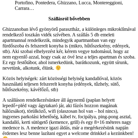
Portofino, Pontedera, Ghizzano, Lucca, Montereggioni,
Carrara…
Szállásról bővebben
Ghizzanoban lévő gyönyörű parasztház, a különleges mikroklímával
rendelkező toszkán vidék szívében. A szállás 5 db emeleti
apartmannal rendelkezik, mindegyik apartmanban van egy
fürdőszoba és felszerelt konyha is (mikro, hűtőszekrény, edények,
stb). Aki szobai elhelyezést kér, kérem vegye tudomásul, hogy az
nem egyenlő azzal, hogy csak az övé lesz a teljes apartman és szoba.
Ez egy festőtábor, ahol ismerkedünk, barátkozunk, együtt sírunk,
nevetünk, alkotunk, élünk.
Közös helyiségek: zárt közösségi helyiség kandallóval, közös
használatú teljesen felszerelt konyha (edények, tűzhely, sütő,
hűtőszekrény, kávéfőző, stb)
A szálláson rendelkezésünkre áll ágynemű (paplan helyett
lepedő+pléd vagy ágytakaró jár, aki fázós hozzon magának
hálózsákot), törülköző, wifi (olaszosan hol van – hol nincs),
ingyenes parkolási lehetőség, kábel tv, focipálya, ping-pong asztal,
kandalló, kerti sütögető (kemence, grill) és egy 8×16 méteres nagy
medence is. A medence igazi áldás, már a megérkezésünk napján
érdemes lesz benne lazítani egyet a welcome drinkkel a kezünkben!