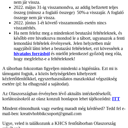
nem jár vissza.
2022. május 31-ig visszamondva, az addig befizetett teljes
összeg (mínusz a foglaló összege) 50%-a visszajár. A foglaló
összege nem jár vissza.
2022. június 1-ét követő visszamondás esetén nincs
visszatérítés.
Ha nem felelsz meg a mindenkori beutazási feltételeknek, és
később erre hivatkozva mondod le a tábort, ugyanazok a fenti
lemondási feltételek érvényesek. Jelen helyzetben már
nagyjából látni lehet a beutazási feltételeket, ezt kövessétek a
hivatalos forrásból
és mielőtt jelentkezel győzödj meg róla,
hogy megfelelsz-e a feltételeknek!
A táborban fokozottan figyeljen mindenki a higiéniára. Ezt mi is
támogatni fogjuk, a közös helyiségekben kihelyezett
kézfertőtlenítőkkel, egyszerhasználatos maszkokkal végszükség
esetére (pl: ha elhagynád a sajátodat).
Az Olaszországban érvényben lévő aktuális intézkedésekről,
korlátozásokról az olasz konzuli honlapon lehet tájékozódni:
ITT
Mindent elmondtunk vagy esetleg maradt még kérdésed? Tedd fel e-
mail-ben: kreativhobbikcsoport@gmail.com
Ugye, veled is találkozunk a KHCS festőtáborban Olaszország