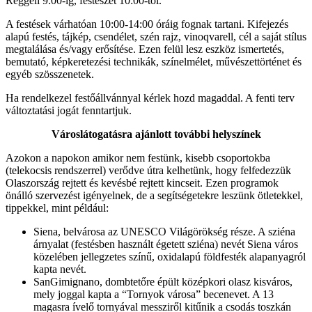
Reggeli 9:00-ig, festészet 10:00-tól.
A festések várhatóan 10:00-14:00 óráig fognak tartani. Kifejezés
alapú festés, tájkép, csendélet, szén rajz, vinoqvarell, cél a saját stílus
megtalálása és/vagy erősítése. Ezen felül lesz eszköz ismertetés,
bemutató, képkeretezési technikák, színelmélet, művészettörténet és
egyéb szösszenetek.
Ha rendelkezel festőállvánnyal kérlek hozd magaddal. A fenti terv
változtatási jogát fenntartjuk.
Városlátogatásra ajánlott további helyszínek
Azokon a napokon amikor nem festünk, kisebb csoportokba
(telekocsis rendszerrel) verődve útra kelhetünk, hogy felfedezzük
Olaszország rejtett és kevésbé rejtett kincseit. Ezen programok
önálló szervezést igényelnek, de a segítségetekre leszünk ötletekkel,
tippekkel, mint például:
Siena, belvárosa az UNESCO Világörökség része. A sziéna
árnyalat (festésben használt égetett sziéna) nevét Siena város
közelében jellegzetes színű, oxidalapú földfesték alapanyagról
kapta nevét.
SanGimignano, dombtetőre épült középkori olasz kisváros,
mely joggal kapta a “Tornyok városa” becenevet. A 13
magasra ívelő tornyával messziről kitűnik a csodás toszkán