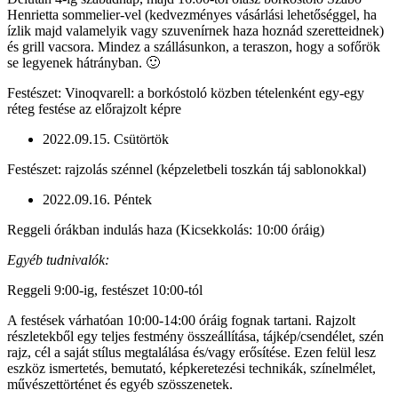
Henrietta sommelier-vel (kedvezményes vásárlási lehetőséggel, ha
ízlik majd valamelyik vagy szuvenírnek haza hoznád szeretteidnek)
és grill vacsora. Mindez a szállásunkon, a teraszon, hogy a sofőrök
se legyenek hátrányban. 🙂
Festészet: Vinoqvarell: a borkóstoló közben tételenként egy-egy
réteg festése az előrajzolt képre
2022.09.15. Csütörtök
Festészet: rajzolás szénnel (képzeletbeli toszkán táj sablonokkal)
2022.09.16. Péntek
Reggeli órákban indulás haza (Kicsekkolás: 10:00 óráig)
Egyéb tudnivalók:
Reggeli 9:00-ig, festészet 10:00-tól
A festések várhatóan 10:00-14:00 óráig fognak tartani. Rajzolt
részletekből egy teljes festmény összeállítása, tájkép/csendélet, szén
rajz, cél a saját stílus megtalálása és/vagy erősítése. Ezen felül lesz
eszköz ismertetés, bemutató, képkeretezési technikák, színelmélet,
művészettörténet és egyéb szösszenetek.