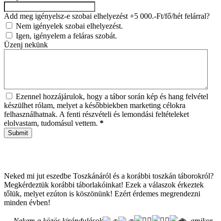
Add meg igényelsz-e szobai elhelyezést +5 000.-Ft/fő/hét felárral?
Nem igényelek szobai elhelyezést.
Igen, igényelem a feláras szobát.
Üzenj nekünk
Ezennel hozzájárulok, hogy a tábor során kép és hang felvétel
készülhet rólam, melyet a későbbiekben marketing célokra
felhasználhatnak. A fenti részvételi és lemondási feltételeket
elolvastam, tudomásul vettem.
*
Submit
Neked mi jut eszedbe Toszkánáról és a korábbi toszkán táborokról?
Megkérdeztük korábbi táborlakóinkat! Ezek a válaszok érkeztek
tőlük, melyet ezúton is köszönünk! Ezért érdemes megrendezni
minden évben!
„
Nekem a közös kirándulások
, amikor