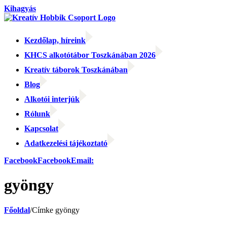
Kihagyás
Kezdőlap, híreink
KHCS alkotótábor Toszkánában 2026
Kreatív táborok Toszkánában
Blog
Alkotói interjúk
Rólunk
Kapcsolat
Adatkezelési tájékoztató
Facebook
Facebook
Email:
gyöngy
Főoldal
/
Címke
gyöngy