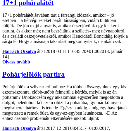
17+1 poháralátét
17+1 poháralátét Javában tart a farsangi időszak, amikor – jó
esetben – a hétvégi estéket baráti társaságban, vidám bulikban
töltjük. De jön majd a nyár is, amikor összejövünk egy kis kerti
partira, és akkor még nem beszéltünk a születés- meg névnapokról,
és a családi összejövetelekről, amikor Hencidától Boncidáig folyik a
sárga lé. Hogy a másnapi takarítást megkönnyítsük, de akár csak
Harrach Orsolya
által
|
2018-03-11T16:45:20+01:00
2018, január
14.
|
Olvass tovább
Pohárjelölők partira
Pohárjelölők a szilveszteri bulihoz Ha többen összegyűlnek egy kis
eszem-iszomra, előbb-utóbb felmerül a kérdés, melyik is az én
poharam? Unokaöcsém egy alkalommal egyszerűen megoldotta a
dolgot, beledobott két szem ribizlit a poharába, így már könnyen
megismerte, bárhova is tette le. Egészen addig, amíg egy haverjának
megtetszett a remek ötlet, és egy-az-egyben leutánozta. :-D Az
ehhez hasonló problémák elkerülésére inkább üljünk
Harrach Orsolya
által
|
2017-12-28T08:45:17+01:00
2017,