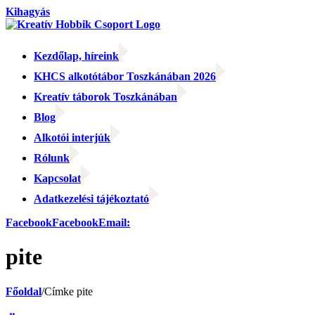
Kihagyás
Kezdőlap, híreink
KHCS alkotótábor Toszkánában 2026
Kreatív táborok Toszkánában
Blog
Alkotói interjúk
Rólunk
Kapcsolat
Adatkezelési tájékoztató
Facebook
Facebook
Email:
pite
Főoldal
/
Címke
pite