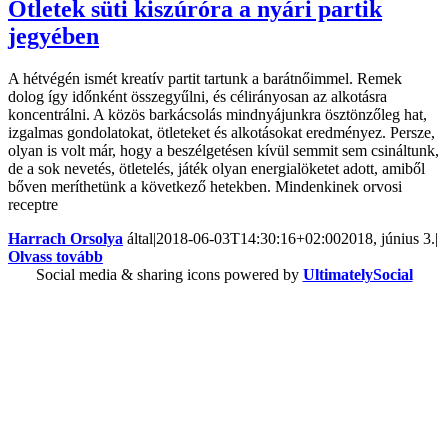
Ötletek süti kiszúróra a nyári partik
jegyében
A hétvégén ismét kreatív partit tartunk a barátnőimmel. Remek
dolog így időnként összegyűlni, és célirányosan az alkotásra
koncentrálni. A közös barkácsolás mindnyájunkra ösztönzőleg hat,
izgalmas gondolatokat, ötleteket és alkotásokat eredményez. Persze,
olyan is volt már, hogy a beszélgetésen kívül semmit sem csináltunk,
de a sok nevetés, ötletelés, játék olyan energialöketet adott, amiből
bőven meríthetünk a következő hetekben. Mindenkinek orvosi
receptre
Harrach Orsolya
által
|
2018-06-03T14:30:16+02:00
2018, június 3.
|
Olvass tovább
Social media & sharing icons powered by
UltimatelySocial