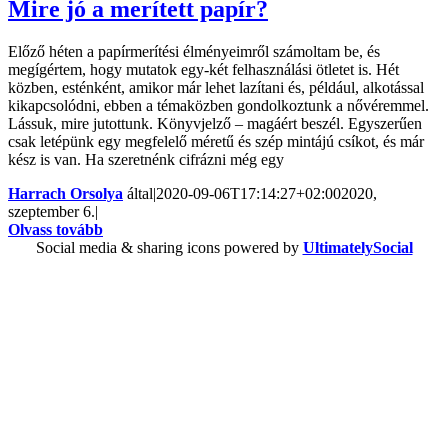
Mire jó a merített papír?
Előző héten a papírmerítési élményeimről számoltam be, és
megígértem, hogy mutatok egy-két felhasználási ötletet is. Hét
közben, esténként, amikor már lehet lazítani és, például, alkotással
kikapcsolódni, ebben a témaközben gondolkoztunk a nővéremmel.
Lássuk, mire jutottunk. Könyvjelző – magáért beszél. Egyszerűen
csak letépünk egy megfelelő méretű és szép mintájú csíkot, és már
kész is van. Ha szeretnénk cifrázni még egy
Harrach Orsolya
által
|
2020-09-06T17:14:27+02:00
2020,
szeptember 6.
|
Olvass tovább
Social media & sharing icons powered by
UltimatelySocial