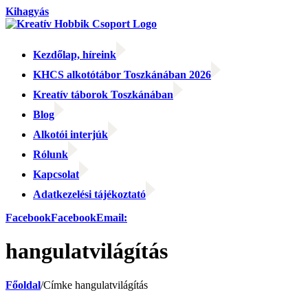
Kihagyás
Kezdőlap, híreink
KHCS alkotótábor Toszkánában 2026
Kreatív táborok Toszkánában
Blog
Alkotói interjúk
Rólunk
Kapcsolat
Adatkezelési tájékoztató
Facebook
Facebook
Email:
hangulatvilágítás
Főoldal
/
Címke
hangulatvilágítás