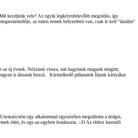
: Mit kezdjünk vele? Az egyik legkézenfekvőbb megoldás, így
atmegsemmisítője, az máris remek helyzetben van, csak le kell “darálni”
yét az új évnek. Nézzünk vissza, mit hagytunk magunk mögött;
 hogyan is lássunk hozzá. Kiemelkedő pillanatok Írjunk kártyákat
am? Unokaöcsém egy alkalommal egyszerűen megoldotta a dolgot,
remek ötlet, és egy-az-egyben leutánozta. :-D Az ehhez hasonló