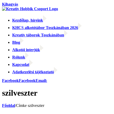
Kihagyás
Kezdőlap, híreink
KHCS alkotótábor Toszkánában 2026
Kreatív táborok Toszkánában
Blog
Alkotói interjúk
Rólunk
Kapcsolat
Adatkezelési tájékoztató
Facebook
Facebook
Email:
szilveszter
Főoldal
/
Címke
szilveszter