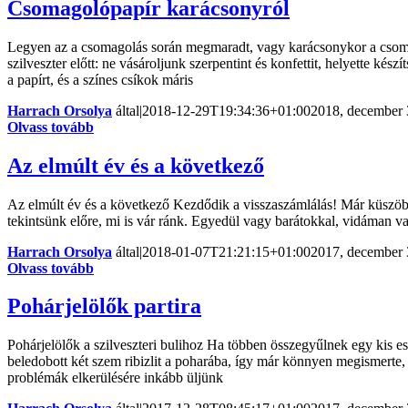
Csomagolópapír karácsonyról
Legyen az a csomagolás során megmaradt, vagy karácsonykor a csomago
szilveszter előtt: ne vásároljunk szerpentint és konfettit, helyette k
a papírt, és a színes csíkok máris
Harrach Orsolya
által
|
2018-12-29T19:34:36+01:00
2018, december 
Olvass tovább
Az elmúlt év és a következő
Az elmúlt év és a következő Kezdődik a visszaszámlálás! Már küszöbö
tekintsünk előre, mi is vár ránk. Egyedül vagy barátokkal, vidáman v
Harrach Orsolya
által
|
2018-01-07T21:21:15+01:00
2017, december 
Olvass tovább
Pohárjelölők partira
Pohárjelölők a szilveszteri bulihoz Ha többen összegyűlnek egy kis
beledobott két szem ribizlit a poharába, így már könnyen megismerte, 
problémák elkerülésére inkább üljünk