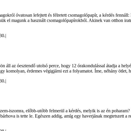
król óvatosan lefejtett és félretett csomagolópapír, a kérdés fennáll
észítsük el magunk a használt csomagolópapírokból. Akinek van otthon ir
30.
|
n áll az óesztendő utolsó perce, hogy 12 órakondulással átadja a hel
agy komolyan, érdemes végigjárni ezt a folyamatot. Íme, néhány ötlet,
30.
|
 eszem-iszomra, előbb-utóbb felmerül a kérdés, melyik is az én pohar
bárhova is tette le. Egészen addig, amíg egy haverjának megtetszett a 