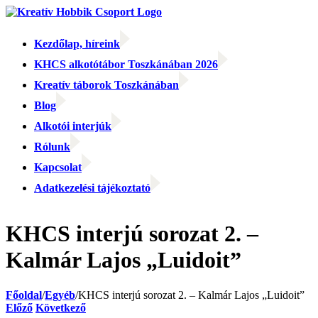
Kihagyás
Kezdőlap, híreink
KHCS alkotótábor Toszkánában 2026
Kreatív táborok Toszkánában
Blog
Alkotói interjúk
Rólunk
Kapcsolat
Adatkezelési tájékoztató
Facebook
Facebook
Email:
KHCS interjú sorozat 2. –
Kalmár Lajos „Luidoit”
Főoldal
/
Egyéb
/
KHCS interjú sorozat 2. – Kalmár Lajos „Luidoit”
Előző
Következő