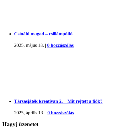
Csináld magad – csillámpótló
2025, május 18.
|
0 hozzászólás
Társasjáték kreatívan 2. – Mit rejtett a fiók?
2025, április 13.
|
0 hozzászólás
Hagyj üzenetet