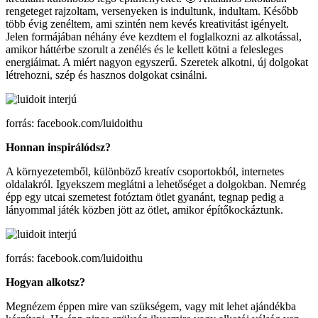
rengeteget rajzoltam, versenyeken is indultunk, indultam. Később
több évig zenéltem, ami szintén nem kevés kreativitást igényelt.
Jelen formájában néhány éve kezdtem el foglalkozni az alkotással,
amikor háttérbe szorult a zenélés és le kellett kötni a felesleges
energiáimat. A miért nagyon egyszerű. Szeretek alkotni, új dolgokat
létrehozni, szép és hasznos dolgokat csinálni.
forrás: facebook.com/luidoithu
Honnan inspirálódsz?
A környezetemből, különböző kreatív csoportokból, internetes
oldalakról. Igyekszem meglátni a lehetőséget a dolgokban. Nemrég
épp egy utcai szemetest fotóztam ötlet gyanánt, tegnap pedig a
lányommal játék közben jött az ötlet, amikor építőkockáztunk.
forrás: facebook.com/luidoithu
Hogyan alkotsz?
Megnézem éppen mire van szükségem, vagy mit lehet ajándékba