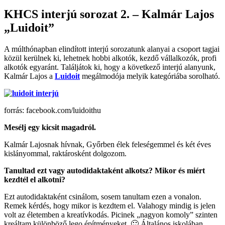
KHCS interjú sorozat 2. – Kalmár Lajos
„Luidoit”
A múlthónapban elindított interjú sorozatunk alanyai a csoport tagjai
közül kerülnek ki, lehetnek hobbi alkotók, kezdő vállalkozók, profi
alkotók egyaránt. Találjátok ki, hogy a következő interjú alanyunk,
Kalmár Lajos a
Luidoit
megálmodója melyik kategóriába sorolható.
forrás: facebook.com/luidoithu
Mesélj egy kicsit magadról.
Kalmár Lajosnak hívnak, Győrben élek feleségemmel és két éves
kislányommal, raktárosként dolgozom.
Tanultad ezt vagy autodidaktaként alkotsz? Mikor és miért
kezdtél el alkotni?
Ezt autodidaktaként csinálom, sosem tanultam ezen a vonalon.
Remek kérdés, hogy mikor is kezdtem el. Valahogy mindig is jelen
volt az életemben a kreatívkodás. Picinek „nagyon komoly” szinten
kreáltam különböző lego építményeket. 🙂 Általános iskolában