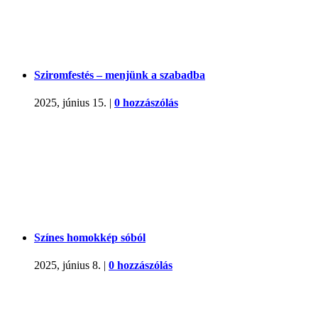
Sziromfestés – menjünk a szabadba
2025, június 15.
|
0 hozzászólás
Színes homokkép sóból
2025, június 8.
|
0 hozzászólás