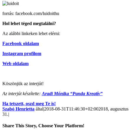
forrás: facebook.com/luidoithu
Hol lehet téged megtalálni?
Az alábbi linkeken lehet elérni:
Facebook oldalam
Instagram profilom
Web oldalam
Köszönjük az interjút!
Az interjút készítette:
Aradi Mónika “Panda Kreatív”
Ha tetszett, oszd meg Te is!
Szabó Henrietta
által
|
2018-08-31T11:46:30+02:00
2018, augusztus
31.
|
Share This Story, Choose Your Platform!