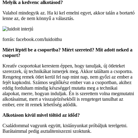
Melyik a kedvenc alkotásod?
Valahol mindegyik az. Ha ki kel emelni egyet, akkor talán a bortartó
lenne az, de nem könnyű a választás.
forrás: facebook.com/luidoithu
Miért léptél be a csoportba? Miért szereted? Mit adott neked a
csoport?
Kreatív csoportokat kerestem éppen, hogy tanuljak, új ötleteket
szerezzek, új technikákat ismerjek meg. Akkor találtam a csoportra.
Rengeteg remek ötlet kerül fel nap mint nap, nem győzi az ember a
fejét kapkodni. Számos segítőkész ember van a csoportban, akihez
eddig fordultam mindig készséggel mutatta meg a technikai
alapokat, merre, hogyan induljak. Én is szerettem volna megmutatni
alkotásaimat, mert a visszajelzésekből is rengeteget tanulhat az
ember, erre itt remek lehetőség adódik.
Alkotáson kívül mivel töltöd az időd?
Családommal vagyunk együtt, kislányunkat próbáljuk terelgetni.
Barátaimmal pedig asztaliteniszezni szoktunk.