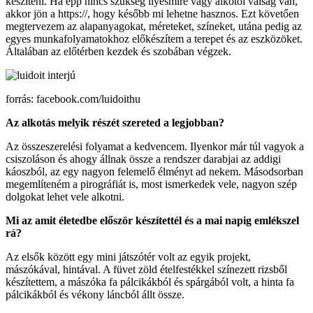
készíteni. Ha épp nincs szükség ilyesmire vagy alkotói válság van,
akkor jön a https://, hogy később mi lehetne hasznos. Ezt követően
megtervezem az alapanyagokat, méreteket, színeket, utána pedig az
egyes munkafolyamatokhoz előkészítem a terepet és az eszközöket.
Általában az előtérben kezdek és szobában végzek.
forrás: facebook.com/luidoithu
Az alkotás melyik részét szereted a legjobban?
Az összeszerelési folyamat a kedvencem. Ilyenkor már túl vagyok a
csiszoláson és ahogy állnak össze a rendszer darabjai az addigi
káoszból, az egy nagyon felemelő élményt ad nekem. Másodsorban
megemlíteném a pirográfiát is, most ismerkedek vele, nagyon szép
dolgokat lehet vele alkotni.
Mi az amit életedbe először készítettél és a mai napig emlékszel
rá?
Az elsők között egy mini játszótér volt az egyik projekt,
mászókával, hintával. A füvet zöld ételfestékkel színezett rizsből
készítettem, a mászóka fa pálcikákból és spárgából volt, a hinta fa
pálcikákból és vékony láncból állt össze.