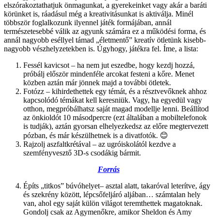
elszórakoztathatjuk önmagunkat, a gyerekeinket vagy akár a baráti
körünket is, ráadásul még a kreativitásunkat is aktiválja. Minél
többször foglalkozunk ilyennel játék formájában, annál
természetesebbé válik az agyunk számára ez a működési forma, és
annál nagyobb eséllyel támad „életmentő” kreatív ötletünk kisebb-
nagyobb vészhelyzetekben is. Úgyhogy, játékra fel. Íme, a lista:
Fessél kavicsot – ha nem jut eszedbe, hogy kezdj hozzá,
próbálj először mindenféle arcokat festeni a kőre. Menet
közben aztán már jönnek majd a további ötletek.
Fotózz – kihirdethettek egy témát, és a résztvevőknek ahhoz
kapcsolódó témákat kell keresniük. Vagy, ha egyedül vagy
otthon, megpróbálhatsz saját magad modellje lenni. Beállítod
az önkioldót 10 másodpercre (ezt általában a mobiltelefonok
is tudják), aztán gyorsan elhelyezkedsz az előre megtervezett
pózban, és már készülhetnek is a divatfotók. 😊
Rajzolj aszfaltkrétával – az ugróiskolától kezdve a
szemfényvesztő 3D-s csodákig bármit.
Forrás
Építs „titkos” búvóhelyet– asztal alatt, takaróval leterítve, ágy
és szekrény között, lépcsőfeljáró aljában… számtalan hely
van, ahol egy saját külön világot teremthettek magatoknak.
Gondolj csak az Agymenőkre, amikor Sheldon és Amy