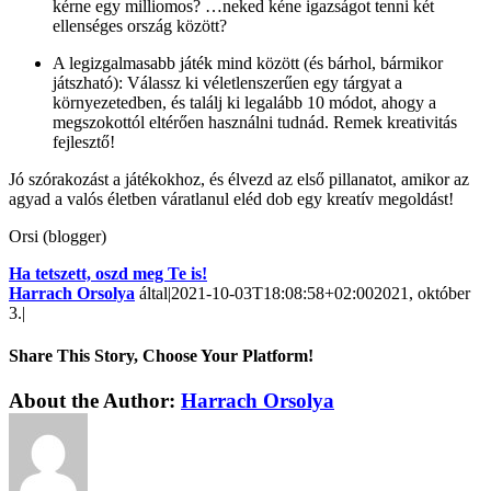
kérne egy milliomos? …neked kéne igazságot tenni két
ellenséges ország között?
A legizgalmasabb játék mind között (és bárhol, bármikor
játszható): Válassz ki véletlenszerűen egy tárgyat a
környezetedben, és találj ki legalább 10 módot, ahogy a
megszokottól eltérően használni tudnád. Remek kreativitás
fejlesztő!
Jó szórakozást a játékokhoz, és élvezd az első pillanatot, amikor az
agyad a valós életben váratlanul eléd dob egy kreatív megoldást!
Orsi (blogger)
Ha tetszett, oszd meg Te is!
Harrach Orsolya
által
|
2021-10-03T18:08:58+02:00
2021, október
3.
|
Share This Story, Choose Your Platform!
About the Author:
Harrach Orsolya