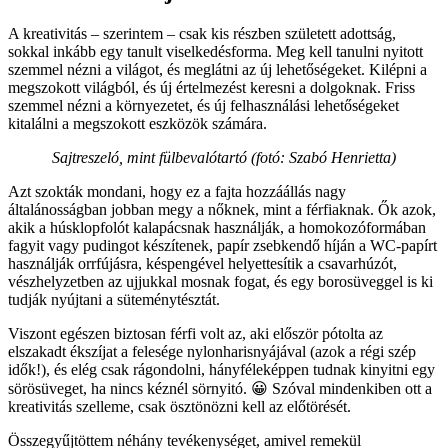
A kreativitás – szerintem – csak kis részben született adottság,
sokkal inkább egy tanult viselkedésforma. Meg kell tanulni nyitott
szemmel nézni a világot, és meglátni az új lehetőségeket. Kilépni a
megszokott világból, és új értelmezést keresni a dolgoknak. Friss
szemmel nézni a környezetet, és új felhasználási lehetőségeket
kitalálni a megszokott eszközök számára.
Sajtreszeló, mint fülbevalótartó (fotó: Szabó Henrietta)
Azt szokták mondani, hogy ez a fajta hozzáállás nagy
általánosságban jobban megy a nőknek, mint a férfiaknak. Ők azok,
akik a húsklopfolót kalapácsnak használják, a homokozóformában
fagyit vagy pudingot készítenek, papír zsebkendő híján a WC-papírt
használják orrfújásra, késpengével helyettesítik a csavarhúzót,
vészhelyzetben az ujjukkal mosnak fogat, és egy borosüveggel is ki
tudják nyújtani a süteménytésztát.
Viszont egészen biztosan férfi volt az, aki először pótolta az
elszakadt ékszíjat a felesége nylonharisnyájával (azok a régi szép
idők!), és elég csak rágondolni, hányféleképpen tudnak kinyitni egy
sörösüveget, ha nincs kéznél sörnyitó. 😀 Szóval mindenkiben ott a
kreativitás szelleme, csak ösztönözni kell az előtörését.
Összegyűjtöttem néhány tevékenységet, amivel remekül