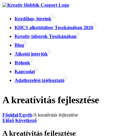
Kihagyás
Kezdőlap, híreink
KHCS alkotótábor Toszkánában 2026
Kreatív táborok Toszkánában
Blog
Alkotói interjúk
Rólunk
Kapcsolat
Adatkezelési tájékoztató
Facebook
Facebook
Email:
A kreatívitás fejlesztése
Főoldal
/
Egyéb
/
A kreatívitás fejlesztése
Előző
Következő
A kreatívitás fejlesztése