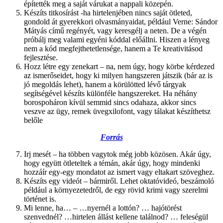
építették meg a saját várukat a nappali közepén.
Készíts titkosírást -ha hirtelenjében nincs saját ötleted,
gondold át gyerekkori olvasmányaidat, például Verne: Sándor
Mátyás című regényét, vagy keresgélj a neten. De a végén
próbálj meg valami egyéni kóddal előállni. Hiszen a lényeg
nem a kód megfejthetetlensége, hanem a Te kreativitásod
fejlesztése.
Hozz létre egy zenekart – na, nem úgy, hogy körbe kérdezed
az ismerőseidet, hogy ki milyen hangszeren játszik (bár az is
jó megoldás lehet), hanem a körülötted lévő tárgyak
segítségével készíts különféle hangszereket. Ha néhány
borospoháron kívül semmid sincs odahaza, akkor sincs
veszve az ügy, remek üvegxilofont, vagy tálakat készíthetsz
belőle
Forrás
Irj mesét – ha többen vagytok még jobb közösen. Akár úgy,
hogy együtt ötleteltek a témán, akár úgy, hogy mindenki
hozzáír egy-egy mondatot az ismert vagy eltakart szöveghez.
Készíts egy videót – bármiről. Lehet oktatóvideó, beszámoló
például a környezetedről, de egy rövid krimi vagy szerelmi
történet is.
Mi lenne, ha… – …nyernél a lottón? … hajótörést
szenvednél? …hirtelen állást kellene találnod? … feleségül