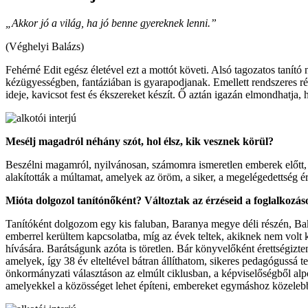
„Akkor jó a világ, ha jó benne gyereknek lenni.”
(Véghelyi Balázs)
Fehérné Edit egész életével ezt a mottót követi. Alsó tagozatos tanító
kézügyességben, fantáziában is gyarapodjanak. Emellett rendszeres rés
ideje, kavicsot fest és ékszereket készít. Ő aztán igazán elmondhatja, 
Mesélj magadról néhány szót, hol élsz, kik vesznek körül?
Beszélni magamról, nyilvánosan, számomra ismeretlen emberek előtt,
alakították a múltamat, amelyek az öröm, a siker, a megelégedettség 
Mióta dolgozol tanítónőként? Változtak az érzéseid a foglalkozá
Tanítóként dolgozom egy kis faluban, Baranya megye déli részén, B
emberrel kerültem kapcsolatba, míg az évek teltek, akiknek nem volt 
hívására. Barátságunk azóta is töretlen. Bár könyvelőként érettségizt
amelyek, így 38 év elteltével bátran állíthatom, sikeres pedagógussá t
önkormányzati választáson az elmúlt ciklusban, a képviselőségből al
amelyekkel a közösséget lehet építeni, embereket egymáshoz közeleb