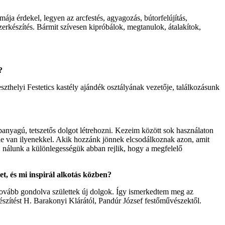
a érdekel, legyen az arcfestés, agyagozás, bútorfelújítás,
ékszerkészítés. Bármit szívesen kipróbálok, megtanulok, átalakítok,
?
szthelyi Festetics kastély ajándék osztályának vezetője, találkozásunk
panyagú, tetszetős dolgot létrehozni. Kezeim között sok használaton
 tele van ilyenekkel. Akik hozzánk jönnek elcsodálkoznak azon, amit
, nálunk a különlegességük abban rejlik, hogy a megfelelő
t, és mi inspirál alkotás közben?
tovább gondolva születtek új dolgok. Így ismerkedtem meg az
 készítést H. Barakonyi Klárától, Pandúr József festőművészektől.