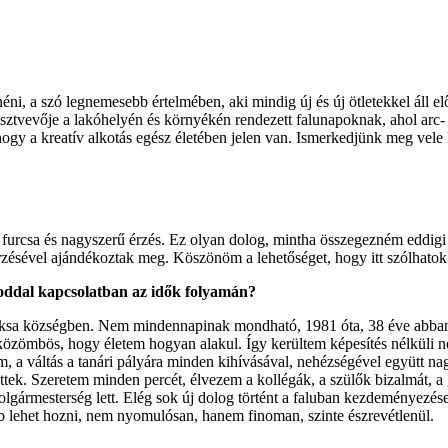
 néni, a szó legnemesebb értelmében, aki mindig új és új ötletekkel áll e
ztvevője a lakóhelyén és környékén rendezett falunapoknak, ahol arc- é
hogy a kreatív alkotás egész életében jelen van. Ismerkedjünk meg vele k
 furcsa és nagyszerű érzés. Ez olyan dolog, mintha összegezném eddigi
érzésével ajándékoztak meg. Köszönöm a lehetőséget, hogy itt szólhatok
soddal kapcsolatban az idők folyamán?
aksa községben. Nem mindennapinak mondható, 1981 óta, 38 éve abban 
közömbös, hogy életem hogyan alakul. Így kerültem képesítés nélküli ne
em, a váltás a tanári pályára minden kihívásával, nehézségével együtt 
ettek. Szeretem minden percét, élvezem a kollégák, a szülők bizalmát, a 
polgármesterség lett. Elég sok új dolog történt a faluban kezdeményezé
b lehet hozni, nem nyomulósan, hanem finoman, szinte észrevétlenül.