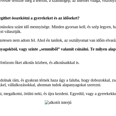
ésbé fertőzte meg a telefon, a számítógép, az internet világa, viszonyl
egíthet összekötni a gyerekeket és az időseket?
lkotásokra szánt idő mennyisége. Minden gyorsan kell, és szép legyen, h
zt választják.
tesen nem adom fel. Ahol én tanítok, az osztályomat van időm elvará
nyagokból, vagy szinte „semmiből” valamit csinálni. Te milyen al
fotózom őket alkotás közben, és alkotásaikkal is.
ondolnak rám, és gyakran térnek haza úgy a faluba, hogy dobozokkal, zs
kkel, vállalkozásokkal, ahonnan tudok alapanyagokat szerezni.
, megalkotni, örülni neki, és újra kezdeni. Egyedül, vagy a gyerekekke