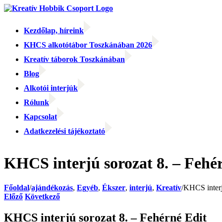
Kihagyás
Kezdőlap, híreink
KHCS alkotótábor Toszkánában 2026
Kreatív táborok Toszkánában
Blog
Alkotói interjúk
Rólunk
Kapcsolat
Adatkezelési tájékoztató
Facebook
Facebook
Email:
KHCS interjú sorozat 8. – Fehé
Főoldal
/
ajándékozás
,
Egyéb
,
Ékszer
,
interjú
,
Kreatív
/
KHCS interj
Előző
Következő
KHCS interjú sorozat 8. – Fehérné Edit