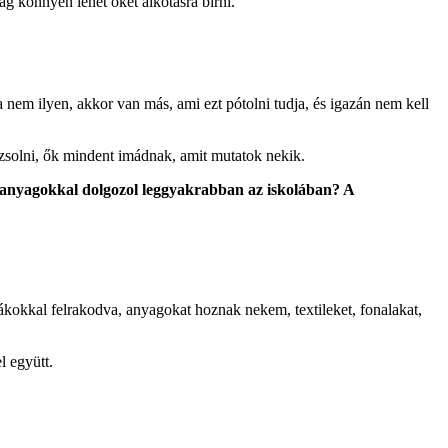
ag könnyen lehet őket alkotásra bírni.
a nem ilyen, akkor van más, ami ezt pótolni tudja, és igazán nem kell
zsolni, ők mindent imádnak, amit mutatok nekik.
apanyagokkal dolgozol leggyakrabban az iskolában? A
ákokkal felrakodva, anyagokat hoznak nekem, textileket, fonalakat,
l együtt.