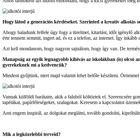
Alsós tanítóként azt tudom elmondani, hogy a kicsi gyerekeket még kev
Hogy látod a generációs kérdéseket. Szerinted a kreatív alkotás s
Ahogy haladunk felfele úgy fogy a türelmet, kitartást, időt igénylő a
érte tennem semmit, ingert ad, és ez a telefon, az internet. Így inkább e
Azt kell mondanom, hogy nagyon sajnálom, hogy így van. De természe
Manapság az egyik legnagyobb kihívás az iskolákban (is) olcsó a
gyerekeknek mi a kedvencük?
Mindent gyűjtünk, mert majd valamit lehet belőle készíteni. Örömmel 
Vannak külföldi barátaim, akik a faluból költöztek el. Szerencsére g
tapétákat, papírféleségeket, szalagokat. Keresem a kapcsolatot üzeme
Ami engem inspirál, az dolgokat meglátni, tovább gondolni, kipróbálni
Mik a legközelebbi terveid?