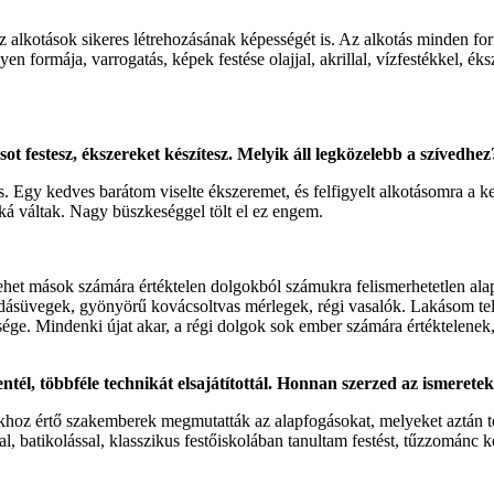
kotások sikeres létrehozásának képességét is. Az alkotás minden formáj
ilyen formája, varrogatás, képek festése olajjal, akrillal, vízfestékkel, 
ot festesz, ékszereket készítesz. Melyik áll legközelebb a szívedhez
. Egy kedves barátom viselte ékszeremet, és felfigyelt alkotásomra a ke
ká váltak. Nagy büszkeséggel tölt el ez engem.
ehet mások számára értéktelen dolgokból számukra felismerhetetlen ala
ok, szódásüvegek, gyönyörű kovácsoltvas mérlegek, régi vasalók. Lakásom
ége. Mindenki újat akar, a régi dolgok sok ember számára értéktelenek
l, többféle technikát elsajátítottál. Honnan szerzed az ismereteke
ákhoz értő szakemberek megmutatták az alapfogásokat, melyeket aztán 
sal, batikolással, klasszikus festőiskolában tanultam festést, tűzzománc