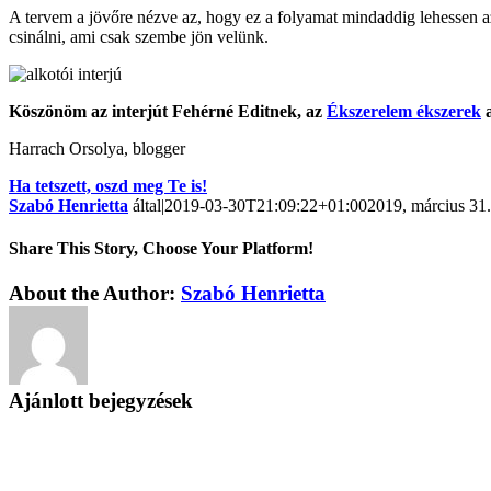
A tervem a jövőre nézve az, hogy ez a folyamat mindaddig lehessen a
csinálni, ami csak szembe jön velünk.
Köszönöm az interjút Fehérné Editnek, az
Ékszerelem ékszerek
a
Harrach Orsolya, blogger
Ha tetszett, oszd meg Te is!
Szabó Henrietta
által
|
2019-03-30T21:09:22+01:00
2019, március 31.
Share This Story, Choose Your Platform!
About the Author:
Szabó Henrietta
Ajánlott bejegyzések