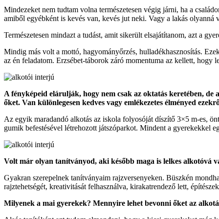
Mindezeket nem tudtam volna természetesen végig járni, ha a családo
amiből egyébként is kevés van, kevés jut neki. Vagy a lakás olyanná v
Természetesen mindazt a tudást, amit sikerült elsajátítanom, azt a gy
Mindig más volt a mottó, hagyományőrzés, hulladékhasznosítás. Ezek ál
az én feladatom. Erzsébet-táborok záró momentuma az kellett, hogy le
A fényképeid elárulják, hogy nem csak az oktatás keretében, de 
őket. Van különlegesen kedves vagy emlékezetes élményed ezekr
Az egyik maradandó alkotás az iskola folyosóját díszítő 3×5 m-es, ön
gumik befestésével létrehozott játszóparkot. Mindent a gyerekekkel e
Volt már olyan tanítványod, aki később maga is lelkes alkotóvá v
Gyakran szerepelnek tanítványaim rajzversenyeken. Büszkén mondhat
rajztehetségét, kreativitását felhasználva, kirakatrendező lett, építés
Milyenek a mai gyerekek? Mennyire lehet bevonni őket az alkot