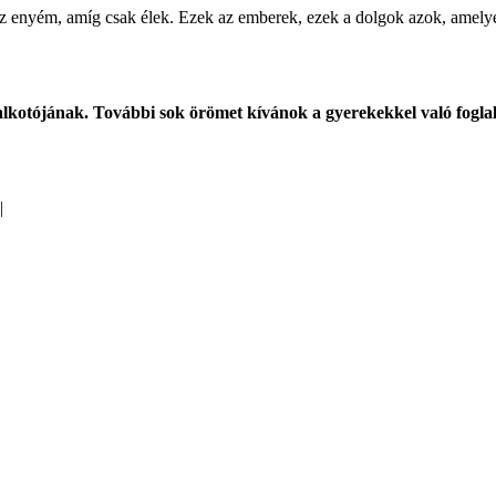
z enyém, amíg csak élek. Ezek az emberek, ezek a dolgok azok, amelyek
lkotójának. További sok örömet kívánok a gyerekekkel való foglalk
|