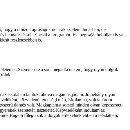
lő, hogy a rábízott apróságok ne csak szellemi tudásban, de
s hennafestéssel színesíti a programot. És még saját hobbijára is van
icsit részletesebben is.
 életemet. Szerencsére a sors megadta nekem, hogy olyan dolgok
 róluk.
az iskolában tanítok, ahova magam is jártam. Jó néhány olyan
velőként, közvetlenül érettségi után, iskolámba, volt tanárom
nagyszerű döntés volt. Megkaptam a sorstól minden olyan képességet,
gyerekek szeretetét, tiszteletét. Képviselőként indultam az
semre. Engem főleg azok a dolgok érdekelnek ebben a feladatban,