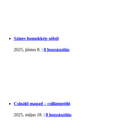
Színes homokkép sóból
2025, június 8.
|
0 hozzászólás
Csináld magad – csillámpótló
2025, május 18.
|
0 hozzászólás