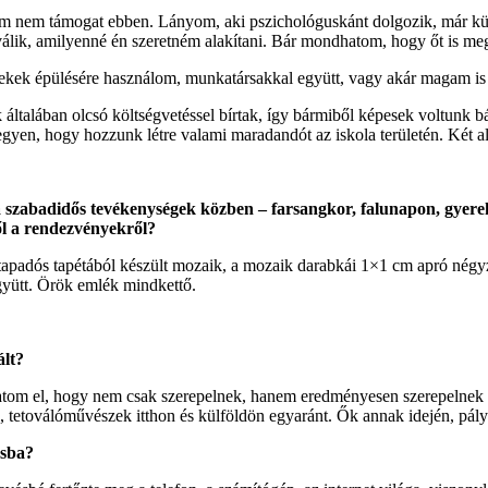
m nem támogat ebben. Lányom, aki pszichológuskánt dolgozik, már külön
álik, amilyenné én szeretném alakítani. Bár mondhatom, hogy őt is megf
erekek épülésére használom, munkatársakkal együtt, vagy akár magam is 
talában olcsó költségvetéssel bírtak, így bármiből képesek voltunk bár
gyen, hogy hozzunk létre valami maradandót az iskola területén. Két al
a szabadidős tevékenységek közben – farsangkor, falunapon, gyerek
ől a rendezvényekről?
tapadós tapétából készült mozaik, a mozaik darabkái 1×1 cm apró négyze
gyütt. Örök emlék mindkettő.
ált?
om el, hogy nem csak szerepelnek, hanem eredményesen szerepelnek e
zek, tetoválóművészek itthon és külföldön egyaránt. Ők annak idején, pály
ásba?