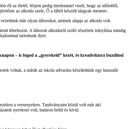
 éli az életét, férjem pedig türelemmel viseli, hogy az időmből,
ertőzte az alkotás szele, Ő a fából készült tárgyak mestere.
vezettünk már olyan táborokat, aminek alapja az alkotás volt.
mit létrehozni. A táborok alkotásról szóló részének irányítása mindig
kalommal tartottunk ilyet.
napon – is fogod a „gyerekeid” kezét, és kreativitásra buzdítod
tek voltak, a másik az iskola udvarára készítettünk egy használt
zeken a versenyeken. Tanítványaim közül volt már aki
ázatok nyertesei volt, határon belül és kívül.