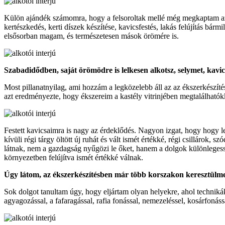
Külön ajándék számomra, hogy a felsoroltak mellé még megkaptam az al
kertészkedés, kerti díszek készítése, kavicsfestés, lakás felújítás bárm
elsősorban magam, és természetesen mások örömére is.
Szabadidődben, saját örömödre is lelkesen alkotsz, selymet, kavics
Most pillanatnyilag, ami hozzám a legközelebb áll az az ékszerkészítés
azt eredményezte, hogy ékszereim a kastély vitrinjében megtalálhatók
Festett kavicsaimra is nagy az érdeklődés. Nagyon izgat, hogy hogy l
kívüli régi tárgy öltött új ruhát és vált ismét értékké, régi csillár
látnak, nem a gazdagság nyűgözi le őket, hanem a dolgok különlegess
környezetben felújítva ismét értékké válnak.
Úgy látom, az ékszerkészítésben már több korszakon keresztülmenté
Sok dolgot tanultam úgy, hogy eljártam olyan helyekre, ahol technik
agyagozással, a fafaragással, rafia fonással, nemezeléssel, kosárfonás