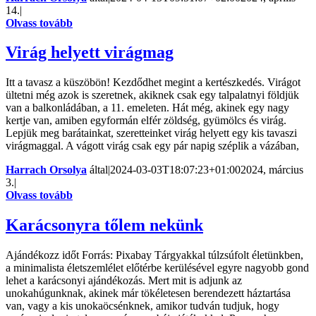
14.
|
Olvass tovább
Virág helyett virágmag
Itt a tavasz a küszöbön! Kezdődhet megint a kertészkedés. Virágot
ültetni még azok is szeretnek, akiknek csak egy talpalatnyi földjük
van a balkonládában, a 11. emeleten. Hát még, akinek egy nagy
kertje van, amiben egyformán elfér zöldség, gyümölcs és virág.
Lepjük meg barátainkat, szeretteinket virág helyett egy kis tavaszi
virágmaggal. A vágott virág csak egy pár napig széplik a vázában,
Harrach Orsolya
által
|
2024-03-03T18:07:23+01:00
2024, március
3.
|
Olvass tovább
Karácsonyra tőlem nekünk
Ajándékozz időt Forrás: Pixabay Tárgyakkal túlzsúfolt életünkben,
a minimalista életszemlélet előtérbe kerülésével egyre nagyobb gond
lehet a karácsonyi ajándékozás. Mert mit is adjunk az
unokahúgunknak, akinek már tökéletesen berendezett háztartása
van, vagy a kis unokaöcsénknek, amikor tudván tudjuk, hogy