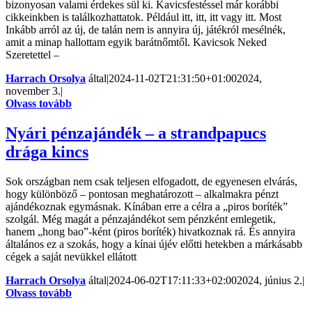
bizonyosan valami érdekes sül ki. Kavicsfestéssel már korábbi
cikkeinkben is találkozhattatok. Például itt, itt, itt vagy itt. Most
Inkább arról az új, de talán nem is annyira új, játékról mesélnék,
amit a minap hallottam egyik barátnőmtől. Kavicsok Neked
Szeretettel –
Harrach Orsolya
által
|
2024-11-02T21:31:50+01:00
2024,
november 3.
|
Olvass tovább
Nyári pénzajándék – a strandpapucs
drága kincs
Sok országban nem csak teljesen elfogadott, de egyenesen elvárás,
hogy különböző – pontosan meghatározott – alkalmakra pénzt
ajándékoznak egymásnak. Kínában erre a célra a „piros boríték”
szolgál. Még magát a pénzajándékot sem pénzként emlegetik,
hanem „hong bao”-ként (piros boríték) hivatkoznak rá. És annyira
általános ez a szokás, hogy a kínai újév előtti hetekben a márkásabb
cégek a saját nevükkel ellátott
Harrach Orsolya
által
|
2024-06-02T17:11:33+02:00
2024, június 2.
|
Olvass tovább