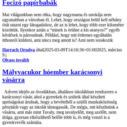
Focizó papírbabák
Mai világunkban nem ritka, hogy nagymama és unokája nem
ugyanabban a városban él. Lehet, hogy országon belül kell néhány
órát utazni egy látogatáshoz, de az is lehet, hogy több ezer kilométer
közöttük. Ilyenkor aztán a “minek is örülne a kis aranyos?” egyéb
kérdések is párosulnak. Például, hogy mit érdemes egyáltalán
itthonról küldeni, ami nincs meg amott is? Ami nem sorakozik
Harrach Orsolya
által
|
2025-03-09T14:16:36+01:00
2025, március
9.
|
Olvass tovább
Mályvacukor hóember karácsonyi
vásárra
Advent idején az óvodákban, általános iskolákban rendszeres a
karácsonyi vásár, ahol a gyerekek és szüleik által készített
apróságokat árulnak, hogy a bevételből a szülői munkaközösség
pénztárát vagy az iskolát támogassák. De mégis, mit készítsünk a
vásárra, ami más mint Tavaly, meg tavalyelőtt, meg azelőtt, nem
drága, gyorsan elkészíthető belőle több is, és még vonzó is a
gyerekvevők számára.