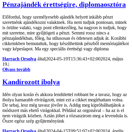
Pénzajándék érettségire, diplomaosztóra
Előfordul, hogy személyesebb ajándék helyett inkább pénzt
szeretnénk ajándékozni valakinek. Ha nem tudjuk pontosan, minek
is örülne valaki, vagy pont ellenkezőleg, ha nagyon is tudjuk, hogy
mit szeretne, mire gyűjtögeti a pénzt. Semmi rossz nincs a
pénzajándékban, főleg, ha stílusosan és ötletesen adjuk át. Korábbi
cikkeinkben bemutattuk, hogy készíthetünk pénzből memóriajátékot
vagy képeslapot. Ma egy speciális érettségi vagy diploma
Harrach Orsolya
által
|
2024-05-19T15:36:43+02:00
2024, május
19.
|
Olvass tovább
Kandírozott ibolya
Idén olyan korán és akkora lendülettel robbant be a tavasz, hogy az
ibolya hamarabb elvirágzott, mint ezt a cikket megírhattam volna.
De sebaj, lesz még tavasz jövőre is. Addig meg kipróbálhatjátok a
módszert más ehető virágokkal. Például az orgonával – ha az is el
nem virágzik közben. Aztán jöhet a rózsaszirom meg a levendula is.
Őszre egész szép gyűjteményünk
Harrach Orsolya
által
|
2024-04-15T09:51:07+02:00
2024, április