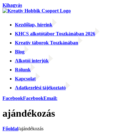
Kihagyás
Kezdőlap, híreink
KHCS alkotótábor Toszkánában 2026
Kreatív táborok Toszkánában
Blog
Alkotói interjúk
Rólunk
Kapcsolat
Adatkezelési tájékoztató
Facebook
Facebook
Email:
ajándékozás
Főoldal
/
ajándékozás