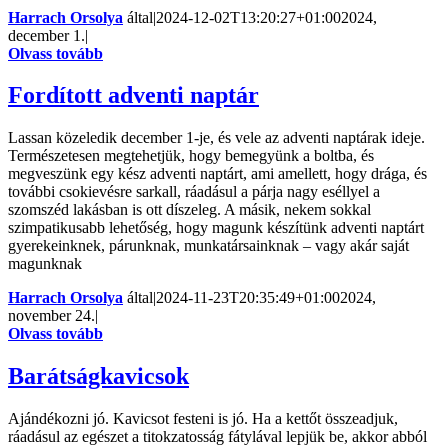
Harrach Orsolya
által
|
2024-12-02T13:20:27+01:00
2024,
december 1.
|
Olvass tovább
Fordított adventi naptár
Lassan közeledik december 1-je, és vele az adventi naptárak ideje.
Természetesen megtehetjük, hogy bemegyünk a boltba, és
megveszünk egy kész adventi naptárt, ami amellett, hogy drága, és
további csokievésre sarkall, ráadásul a párja nagy eséllyel a
szomszéd lakásban is ott díszeleg. A másik, nekem sokkal
szimpatikusabb lehetőség, hogy magunk készítünk adventi naptárt
gyerekeinknek, párunknak, munkatársainknak – vagy akár saját
magunknak
Harrach Orsolya
által
|
2024-11-23T20:35:49+01:00
2024,
november 24.
|
Olvass tovább
Barátságkavicsok
Ajándékozni jó. Kavicsot festeni is jó. Ha a kettőt összeadjuk,
ráadásul az egészet a titokzatosság fátylával lepjük be, akkor abból