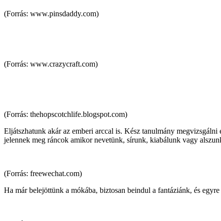
(Forrás: www.pinsdaddy.com)
(Forrás: www.crazycraft.com)
(Forrás: thehopscotchlife.blogspot.com)
Eljátszhatunk akár az emberi arccal is. Kész tanulmány megvizsgálni 
jelennek meg ráncok amikor nevetünk, sírunk, kiabálunk vagy alszun
(Forrás: freewechat.com)
Ha már belejöttünk a mókába, biztosan beindul a fantáziánk, és egyr