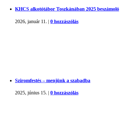
KHCS alkotótábor Toszkánában 2025 beszámoló
2026, január 11.
|
0 hozzászólás
Sziromfestés – menjünk a szabadba
2025, június 15.
|
0 hozzászólás