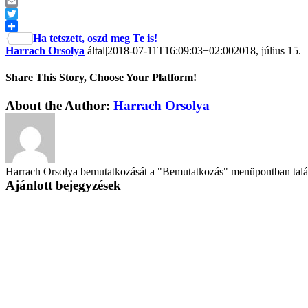
Pinterest
Email
Twitter
Ha tetszett, oszd meg Te is!
Harrach Orsolya
által
|
2018-07-11T16:09:03+02:00
2018, július 15.
|
Share This Story, Choose Your Platform!
About the Author:
Harrach Orsolya
Harrach Orsolya bemutatkozását a "Bemutatkozás" menüpontban találo
Ajánlott bejegyzések