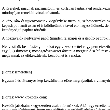
A gyerekek imádnak pacsmagolni, és korlátlan fantáziával rendelkezne
mindnyájan remekül szórakozhatunk.
A kéz-, láb- és ujjlenyomatok kiegészítése filctollal, színesceruzával 
képeslapot, amit aztán el is küldhetünk a távol élő nagyszülőknek, de
keménységű papírra történik.
A hozzávalók nedvszívó papír (minden rajzpapír és a gépíró papírok is 
Nedvesítsük be a festékgombokat egy vizes ecsettel vagy permetezzünk
egy új (zsírmentes) mosogatószivacsot átitatni a megfelelő színű festé
megvannak az előkészületek, kezdődhet is a móka.
(Forrás: ismeretlen)
Egyszerű és látványos kép készülhet ha előre megrajzoljuk a villanydr
(Forrás: www.krokotak.com)
Kezdők játszhatnak egyszerűen csak a formákkal. Akár egy ecsettel is 
egy kicsit kísérletezni, hogy megtaláljuk a megfelelő sűrűségű festék