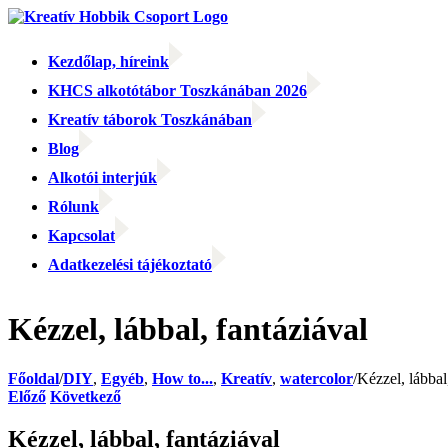
Kihagyás
Kezdőlap, híreink
KHCS alkotótábor Toszkánában 2026
Kreatív táborok Toszkánában
Blog
Alkotói interjúk
Rólunk
Kapcsolat
Adatkezelési tájékoztató
Facebook
Facebook
Email:
Kézzel, lábbal, fantáziával
Főoldal
/
DIY
,
Egyéb
,
How to...
,
Kreatív
,
watercolor
/
Kézzel, lábbal
Előző
Következő
Kézzel, lábbal, fantáziával