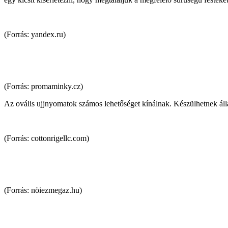
(Forrás: yandex.ru)
(Forrás: promaminky.cz)
Az ovális ujjnyomatok számos lehetőséget kínálnak. Készülhetnek állat
(Forrás: cottonrigellc.com)
(Forrás: nöiezmegaz.hu)