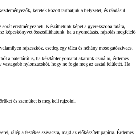
zdeményezők, keretek között tarthatjuk a helyzetet, és ráadásul
ész sorát eredményezheti. Készíthetünk képet a gyerekszoba falára,
gész képeskönyvet összeállíthatunk, ha a nyomdázás, rajzolás megfelelő
, valamilyen rajzeszköz, esetleg egy tálca és néhány mosogatószivacs.
ől a palettáról is, ha kéz/láblenyomatot akarunk csinálni, érdemes
egy vastagabb nylonzacskót, hogy ne fogja meg az asztal felületét. Ha
őrüket és szemüket is meg kell rajzolni.
el, rálép a festékes szivacsra, majd az előkészített papírra. Érdemes