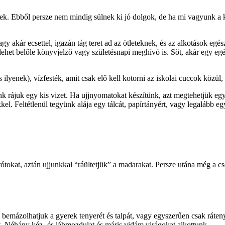
k. Ebből persze nem mindig sülnek ki jó dolgok, de ha mi vagyunk a ke
vagy akár ecsettel, igazán tág teret ad az ötleteknek, és az alkotások eg
 lehet belőle könyvjelző vagy születésnapi meghívó is. Sőt, akár egy e
ilyenek), vízfesték, amit csak elő kell kotorni az iskolai cuccok közül
 rájuk egy kis vizet. Ha ujjnyomatokat készítünk, azt megtehetjük egyb
kkel. Feltétlenül tegyünk alája egy tálcát, papírtányért, vagy legalább 
ótokat, aztán ujjunkkal “ráültetjük” a madarakat. Persze utána még a cs
bemázolhatjuk a gyerek tenyerét és talpát, vagy egyszerűen csak rátenyer
et. Néhány kéz- és lábmozdulat és máris vidám virágokat alkottunk.