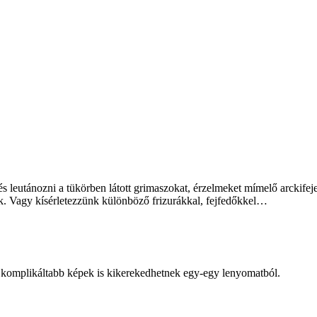
és leutánozni a tükörben látott grimaszokat, érzelmeket mímelő arckife
k. Vagy kísérletezzünk különböző frizurákkal, fejfedőkkel…
e komplikáltabb képek is kikerekedhetnek egy-egy lenyomatból.