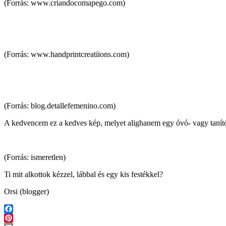
(Forrás: www.criandocomapego.com)
(Forrás: www.handprintcreatiions.com)
(Forrás: blog.detallefemenino.com)
A kedvencem ez a kedves kép, melyet alighanem egy óvó- vagy tanítón
(Forrás: ismeretlen)
Ti mit alkottok kézzel, lábbal és egy kis festékkel?
Orsi (blogger)
Facebook